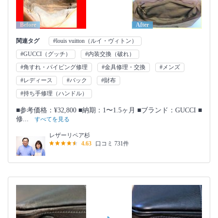
Before
After
関連タグ
#louis vuitton（ルイ・ヴィトン）
#GUCCI（グッチ）
#内装交換（破れ）
#角すれ・パイピング修理
#金具修理・交換
#メンズ
#レディース
#バック
#財布
#持ち手修理（ハンドル）
■参考価格：¥32,800 ■納期：1〜1.5ヶ月 ■ブランド：GUCCI ■
修...
すべてを見る
レザーリペア杉
4.63
口コミ 731件