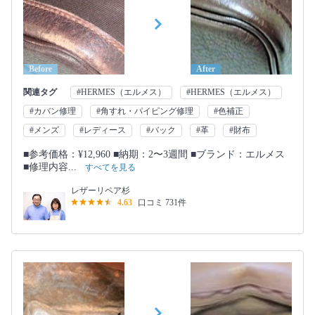
Before
After
関連タグ
#HERMES（エルメス）
#HERMES（エルメス）
#カバン修理
#角すれ・パイピング修理
#色補正
#メンズ
#レディース
#バック
#革
#財布
■参考価格：¥12,960 ■納期：2〜3週間 ■ブランド：エルメス
■修理内容...
すべてを見る
レザーリペア杉
4.63
口コミ 731件