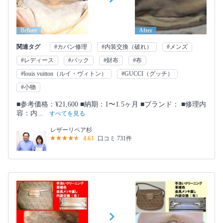
Before
After
関連タグ
#カバン修理
#内装交換（破れ）
#メンズ
#レディース
#バック
#財布
#布
#louis vuitton（ルイ・ヴィトン）
#GUCCI（グッチ）
#小物
■参考価格：¥21,600 ■納期：1〜1.5ヶ月 ■ブランド： ■修理内
容：内...
すべてを見る
レザーリペア杉
4.63
口コミ 731件