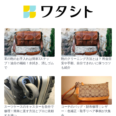
革の鞄のお手入れは簡単3ステッ
鞄のクリーニング方法とは？ 料金目
プ！油分の補給！水拭き、消しゴム
安や手順、自分できれいに保つコツ
で
も紹介
スーツケースのキャスターを自分で
コーチのバッグ・財布修理｜レザ
修理！簡単に直す方法とプロに依頼
ー・色補正・取手リペア事例が大集
する違い
合