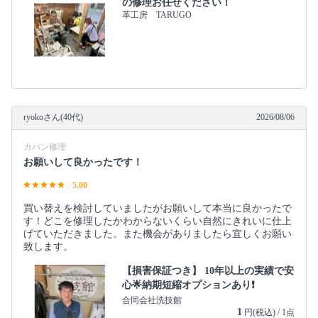
の修理お任せください！
革工房 TARUGO
ryokoさん(40代)
2026/08/06
カバン修理
お願いして良かったです！
5.00
買い替えを検討していましたがお願いして本当に良かったで
す！どこを修理したかわからないくらい自然にきれいに仕上
げていただきました。また機会がありましたら宜しくお願い
致します。
【損害保証つき】 10年以上の実績で安
心🌟納期短縮オプションあり❗️
合同会社洗技館
1
円(税込) / 1点