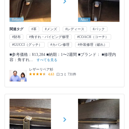
Before
After
関連タグ
#革
#メンズ
#レディース
#バック
#財布
#角すれ・パイピング修理
#COACH（コーチ）
#GUCCI（グッチ）
#カバン修理
#外装修理（破れ）
■参考価格：¥13,284 ■納期：1〜2週間 ■ブランド： ■修理内
容：角すれ...
すべてを見る
レザーリペア杉
4.63
口コミ 731件