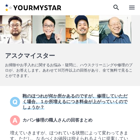
search
menu
アスクマイスター
お掃除やお手入れに関するお悩み・疑問に、ハウスクリーニングや修理のプ
ロが、お答えします。あわせて10万件以上の回答があり、全て無料で見るこ
とができます。
鞄のほつれが何か所かあるのですが、修理していただ
く場合、１か所増えるにつき料金が上がっていくので
しょうか？
カバン修理の職人さんの回答まとめ
増えていきますが、ほつれている状態によって変わってきま
す。ただし、なるべくお値段は抑えられるように提案してい