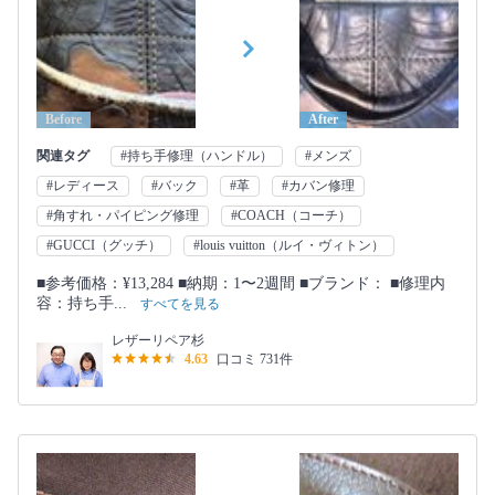
Before
After
関連タグ
#持ち手修理（ハンドル）
#メンズ
#レディース
#バック
#革
#カバン修理
#角すれ・パイピング修理
#COACH（コーチ）
#GUCCI（グッチ）
#louis vuitton（ルイ・ヴィトン）
■参考価格：¥13,284 ■納期：1〜2週間 ■ブランド： ■修理内
容：持ち手...
すべてを見る
レザーリペア杉
4.63
口コミ 731件