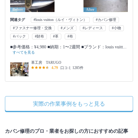
Before
After
関連タグ
#louis vuitton（ルイ・ヴィトン）
#カバン修理
#ファスナー修理・交換
#メンズ
#レディース
#小物
#バック
#財布
#革
#布
■参考価格：¥4,980 ■納期：1〜2週間 ■ブランド：louis vuitt...
すべてを見る
革工房 TARUGO
4.79
口コミ 1285件
実際の作業事例をもっと見る
カバン修理のプロ・業者をお探しの方におすすめの記事