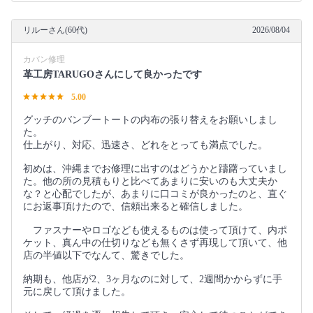
リルーさん(60代)
2026/08/04
カバン修理
革工房TARUGOさんにして良かったです
5.00
グッチのバンブートートの内布の張り替えをお願いしまし
た。
仕上がり、対応、迅速さ、どれをとっても満点でした。
初めは、沖縄までお修理に出すのはどうかと躊躇っていまし
た。他の所の見積もりと比べてあまりに安いのも大丈夫か
な？と心配でしたが、あまりに口コミが良かったのと、直ぐ
にお返事頂けたので、信頼出来ると確信しました。
ファスナーやロゴなども使えるものは使って頂けて、内ポ
ケット、真ん中の仕切りなども無くさず再現して頂いて、他
店の半値以下でなんて、驚きでした。
納期も、他店が2、3ヶ月なのに対して、2週間かからずに手
元に戻して頂けました。