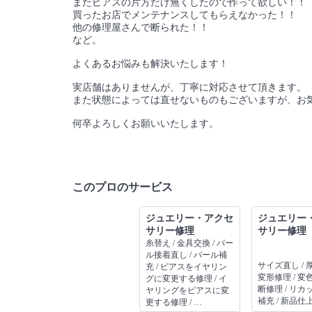
またピアスの片方だけ無くしたので作って欲しい！！
買ったお店でメンテナンスしてもらえなかった！！
他の修理屋さんで断られた！！
など。
よくあるお悩みも解決いたします！
実店舗はありませんが、丁寧に対応させて頂きます。
また状態によっては直せないものもございますが、お
何卒よろしくお願いいたします。
このプロのサービス
ジュエリー・アクセ
ジュエリー
サリー修理
サリー修理
糸替え / 金具交換 / パー
ル接着直し / パール補
サイズ直し / 
充 / ピアスをイヤリン
変形修理 / 変色
グに変更する修理 / イ
断修理 / リカッ
ヤリングをピアスに変
補充 / 新品仕
更する修理 / …