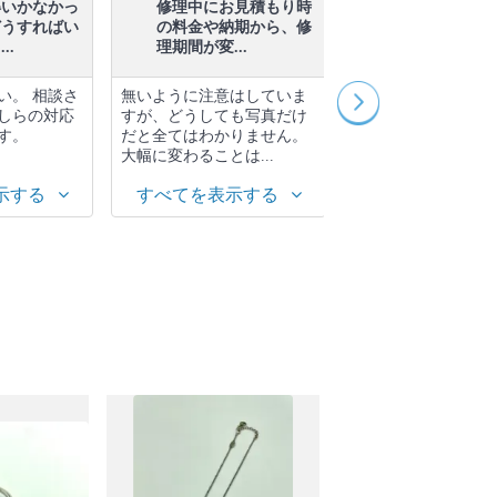
得いかなかっ
修理中にお見積もり時
御社の一番人
どうすればい
の料金や納期から、修
スはなんです
..
理期間が変...
計・アクセ...
い。 相談さ
無いように注意はしていま
オーダーメイドのア
しらの対応
すが、どうしても写真だけ
リーです。 やはり
す。
だと全てはわかりません。
一つ、あなたの為に
大幅に変わることは...
別です。
示する
すべてを表示する
すべてを表示す