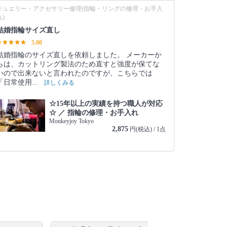
ジュエリー・アクセサリー修理(指輪・リングの修理・お手入
れ)
結婚指輪サイズ直し
5.00
結婚指輪のサイズ直しを依頼しました。 メーカーか
らは、カットリング製法のため直すと強度が保てな
いので出来ないと言われたのですが、こちらでは
「日常使用...
詳しくみる
☆15年以上の実績を持つ職人が対応
☆ ／ 指輪の修理・お手入れ
Monkeyjoy Tokyo
2,875
円(税込) / 1点