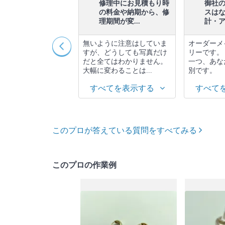
修理に納得いかなかっ
修理中にお見積もり時
御社
た場合はどうすればい
の料金や納期から、修
スは
ですか？...
理期間が変...
計・アク
連絡下さい。 相談さ
無いように注意はしていま
オーダーメ
き、何かしらの対応
すが、どうしても写真だけ
リーです。
て頂きます。
だと全てはわかりません。
一つ、あな
大幅に変わることは...
別です。
べてを表示する
すべてを表示する
すべて
このプロが答えている質問をすべてみる
このプロの作業例