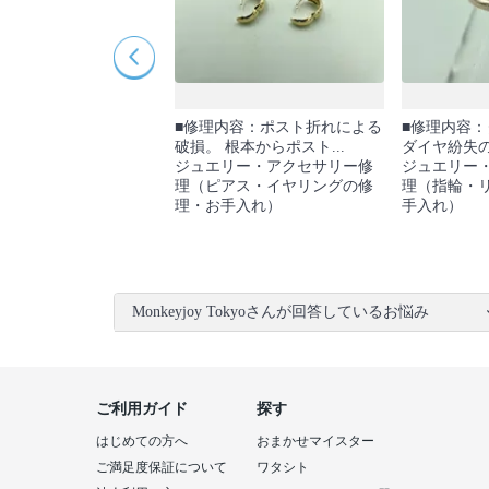
ンド：不明 ■修理内容：
■修理内容：ポスト折れによる
■修理内容
グへの変更 通...
破損。 根本からポスト...
ダイヤ紛失の
リー・アクセサリー修
ジュエリー・アクセサリー修
ジュエリー
アス・イヤリングの修
理（ピアス・イヤリングの修
理（指輪・
手入れ）
理・お手入れ）
手入れ）
Monkeyjoy Tokyoさんが回答しているお悩み
ご利用ガイド
探す
はじめての方へ
おまかせマイスター
ご満足度保証について
ワタシト