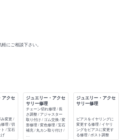
気軽にご相談下さい。
・アクセ
ジュエリー・アクセ
ジュエリー・アクセ
サリー修理
サリー修理
チェーン切れ修理 / 長
さ調整 / アジャスター
厚み変更 /
ピアスをイヤリングに
取り付け / ゴム交換 / 変
修理 / 切
変更する修理 / イヤリ
形修理 / 変色修理 / 宝石
ト / 宝石
ングをピアスに変更す
補充 / 丸カン取り付け /
上げ
る修理 / ポスト調整
…