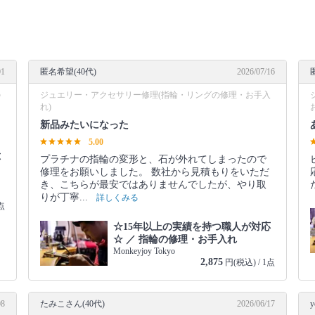
01
匿名希望(40代)
2026/07/16
の
ジュエリー・アクセサリー修理(指輪・リングの修理・お手入
れ)
新品みたいになった
5.00
応
プラチナの指輪の変形と、石が外れてしまったので
修理をお願いしました。 数社から見積もりをいただ
き、こちらが最安ではありませんでしたが、やり取
りが丁寧...
詳しくみる
点
☆15年以上の実績を持つ職人が対応
☆ ／ 指輪の修理・お手入れ
Monkeyjoy Tokyo
2,875
円(税込) / 1点
08
たみこさん(40代)
2026/06/17
y