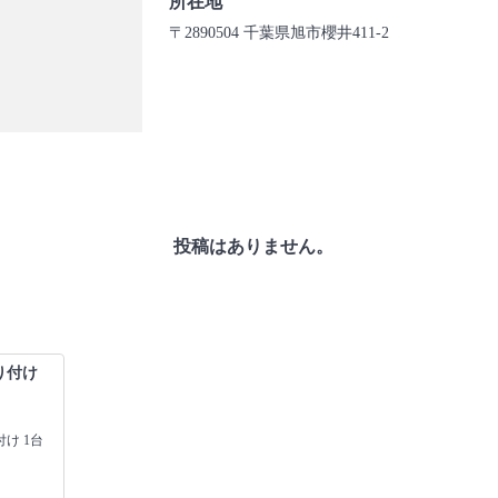
所在地
〒2890504 千葉県旭市櫻井411-2
投稿はありません。
り付け
け 1台