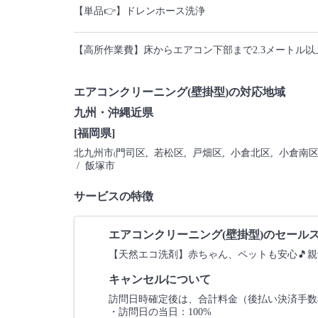
【単品👉】ドレンホース洗浄
【高所作業費】床からエアコン下部まで2.3メートル以
エアコンクリーニング(壁掛型)の対応地域
九州・沖縄近県
[福岡県]
北九州市
門司区
, 若松区
, 戸畑区
, 小倉北区
, 小倉南
(
/ 飯塚市
サービスの特徴
エアコンクリーニング(壁掛型)のセール
【天然エコ洗剤】赤ちゃん、ペットも安心🎵
キャンセルについて
訪問日時確定後は、合計料金（後払い決済手数
・訪問日の当日：100%