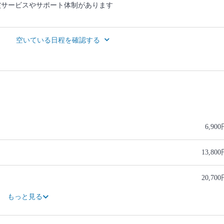
償サービスやサポート体制があります
空いている日程を確認する
6,90
13,80
20,70
27,60
34,50
もっと見る