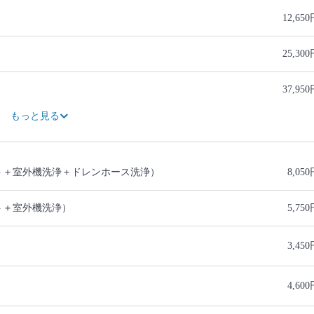
12,65
25,30
37,95
50,60
63,25
もっと見る
ト＋室外機洗浄＋ドレンホース洗浄）
8,05
ト＋室外機洗浄）
5,75
3,45
4,60