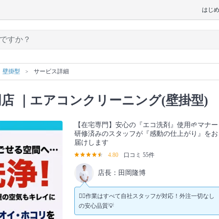
はじ
壁掛型
サービス詳細
門店
｜エアコンクリーニング(壁掛型)
【在宅専門】安心の『エコ洗剤』使用🌱マナー
研修済みのスタッフが『感動の仕上がり』をお
届けします
4.80
口コミ 55件
店長：田岡隆博
👷‍♂️作業はすべて自社スタッフが対応！外注一切なし
の安心品質💡