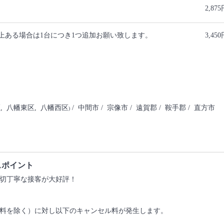
2,87
上ある場合は1台につき1つ追加お願い致します。
3,45
区
, 八幡東区
, 八幡西区
/ 中間市
/ 宗像市
/ 遠賀郡
/ 鞍手郡
/ 直方市
)
スポイント
親切丁寧な接客が大好評！
料を除く）に対し以下のキャンセル料が発生します。