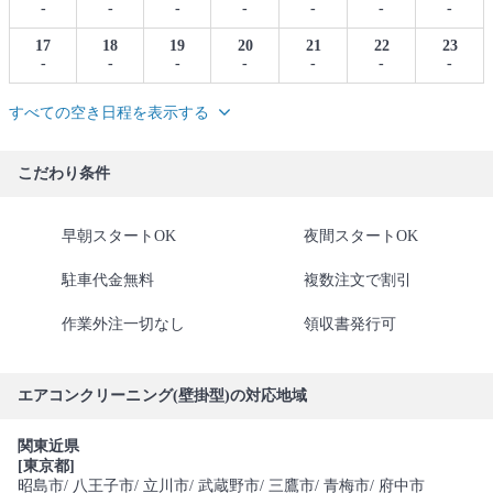
-
-
-
-
-
-
-
17
18
19
20
21
22
23
-
-
-
-
-
-
-
すべての空き日程を表示する
こだわり条件
早朝スタートOK
夜間スタートOK
駐車代金無料
複数注文で割引
作業外注一切なし
領収書発行可
エアコンクリーニング(壁掛型)の対応地域
関東近県
[東京都]
昭島市
/ 八王子市
/ 立川市
/ 武蔵野市
/ 三鷹市
/ 青梅市
/ 府中市