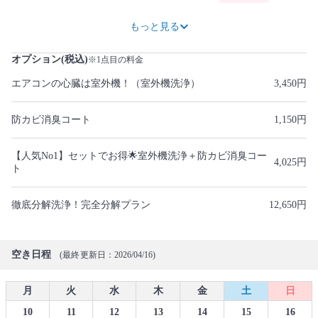
46,000円
13,800円OFF
57,500円
17,250円OFF
69,000円
20,700円OFF
80,500円
24,150円OFF
92,000円
27,600円OFF
103,500円
31,050円OFF
115,000円
34,500円OFF
もっと見る
オプション(税込)
※1点目の料金
エアコンの心臓は室外機！（室外機洗浄）
3,450円
防カビ消臭コート
1,150円
【人気No1】セットでお得🌟室外機洗浄＋防カビ消臭コー
4,025円
ト
徹底分解洗浄！完全分解プラン
12,650円
空き日程
(最終更新日：2026/04/16)
月
火
水
木
金
土
日
10
11
12
13
14
15
16