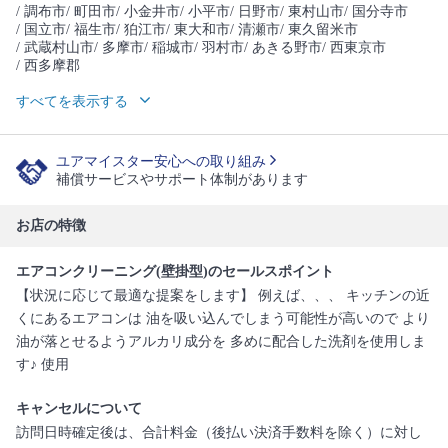
/ 調布市
/ 町田市
/ 小金井市
/ 小平市
/ 日野市
/ 東村山市
/ 国分寺市
/ 国立市
/ 福生市
/ 狛江市
/ 東大和市
/ 清瀬市
/ 東久留米市
/ 武蔵村山市
/ 多摩市
/ 稲城市
/ 羽村市
/ あきる野市
/ 西東京市
/ 西多摩郡
すべてを表示する
ユアマイスター安心への取り組み
補償サービスやサポート体制があります
お店の特徴
エアコンクリーニング(壁掛型)のセールスポイント
【状況に応じて最適な提案をします】 例えば、、、 キッチンの近
くにあるエアコンは 油を吸い込んでしまう可能性が高いので より
油が落とせるようアルカリ成分を 多めに配合した洗剤を使用しま
す♪ 使用
キャンセルについて
訪問日時確定後は、合計料金（後払い決済手数料を除く）に対し