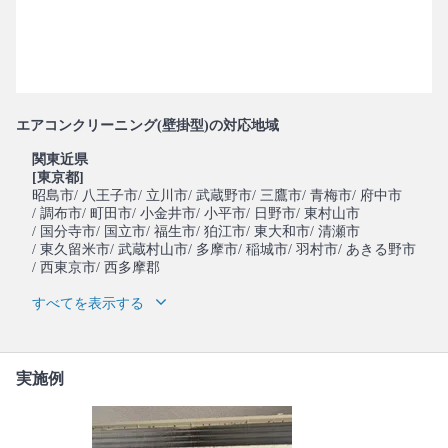
エアコンクリーニング(壁掛型)の対応地域
関東近県
[東京都]
昭島市
/ 八王子市
/ 立川市
/ 武蔵野市
/ 三鷹市
/ 青梅市
/ 府中市
/ 調布市
/ 町田市
/ 小金井市
/ 小平市
/ 日野市
/ 東村山市
/ 国分寺市
/ 国立市
/ 福生市
/ 狛江市
/ 東大和市
/ 清瀬市
/ 東久留米市
/ 武蔵村山市
/ 多摩市
/ 稲城市
/ 羽村市
/ あきる野市
/ 西東京市
/ 西多摩郡
すべてを表示する
実施例