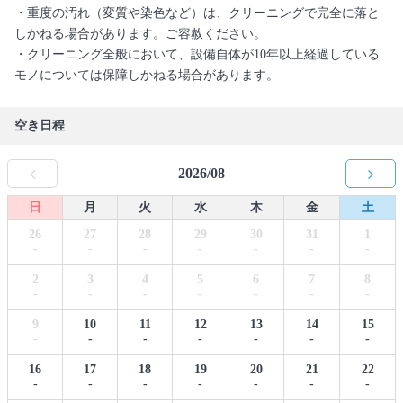
・重度の汚れ（変質や染色など）は、クリーニングで完全に落と
しかねる場合があります。ご容赦ください。
・クリーニング全般において、設備自体が10年以上経過している
モノについては保障しかねる場合があります。
空き日程
2026/08
日
月
火
水
木
金
土
26
27
28
29
30
31
1
-
-
-
-
-
-
-
2
3
4
5
6
7
8
-
-
-
-
-
-
-
9
10
11
12
13
14
15
-
-
-
-
-
-
-
16
17
18
19
20
21
22
-
-
-
-
-
-
-