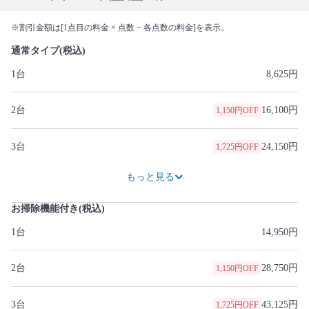
※割引金額は[1点目の料金 × 点数 − 各点数の料金]を表示。
通常タイプ(税込)
1台
8,625円
2台
16,100円
1,150円OFF
3台
24,150円
1,725円OFF
32,200円
2,300円OFF
40,250円
2,875円OFF
46,000円
5,750円OFF
51,750円
8,625円OFF
57,500円
11,500円OFF
62,100円
15,525円OFF
69,000円
17,250円OFF
もっと見る
お掃除機能付き(税込)
1台
14,950円
2台
28,750円
1,150円OFF
3台
43,125円
1,725円OFF