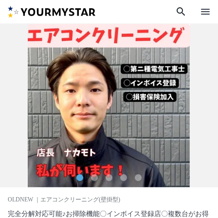
search
menu
OLDNEW
｜エアコンクリーニング(壁掛型)
完全分解対応可能♪お掃除機能〇インボイス登録店〇複数台がお得