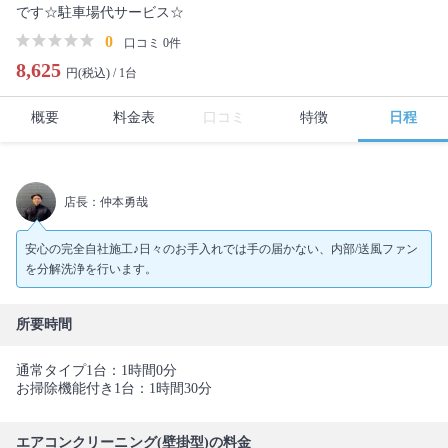
です☆駐車場代サービス☆
0
口コミ 0件
8,625
円(税込) /
1台
概要
料金表
口コミ
特徴
日程
店長：仲本勇哉
安心の完全自社施工♪日々のお手入れでは手の届かない、内部/送風ファン
を分解洗浄を行います。
所要時間
通常タイプ1台：1時間0分
お掃除機能付き1台：1時間30分
エアコンクリーニング(壁掛型)の料金