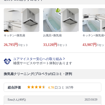
キッチン×換気扇
お風呂×換気扇
キッチン×換気扇
26,795円
33,120円
43,987円
/1セット
/1セット
/1セッ
ユアマイスター安心への取り組み
補償サービスやサポート体制があります
換気扇クリーニング(プロペラ)の口コミ・評判
総合評価
4.70
口コミ 167件
Emaさん(40代)
2025/10/29