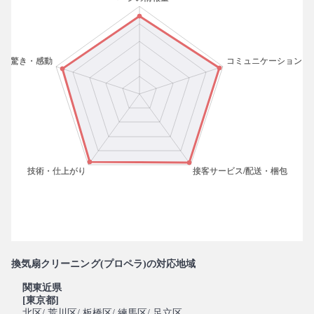
換気扇クリーニング(プロペラ)の対応地域
関東近県
[東京都]
北区
/ 荒川区
/ 板橋区
/ 練馬区
/ 足立区