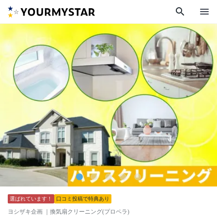
search
menu
選ばれています！
口コミ投稿で特典あり
ヨシザキ企画
｜換気扇クリーニング(プロペラ)