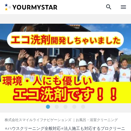
search
menu
株式会社スマイルライフナビゲーションズ
｜お風呂・浴室クリーニング
⭐ハウスクリーニング全般対応⭐法人施工も対応するプロクリーニ