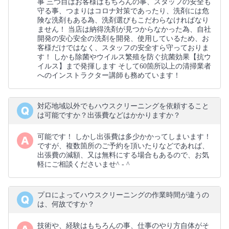
事 三つ目はお客様はもちろんの事、スタッフの安全も
守る事、つまりはコロナ対策であったり、洗剤には危
険な洗剤もある為、洗剤選びもこだわらなければなり
ません！ 当店は納得洗剤が見つからなかった為、自社
開発の安心安全の洗剤を開発、使用しているため、お
客様だけではなく、スタッフの安全すら守っておりま
す！ しかも除菌やウイルス繁殖を防ぐ抗菌効果【抗ウ
イルス】まで発揮します そして60箇所以上の清掃業者
へのインストラクター講師も務めています！
対応地域以外でもハウスクリーニングを依頼すること
は可能ですか？出張費などはかかりますか？
可能です！ しかし出張費は多少かかってしまいます！
ですが、複数箇所のご予約を頂いたりなどであれば、
出張費の減額、又は無料にする場合もあるので、お気
軽にご相談くださいませ^ - ^
プロによってハウスクリーニングの作業時間が違うの
は、何故ですか？
技術や、経験はもちろんの事、仕事のやり方自体がそ