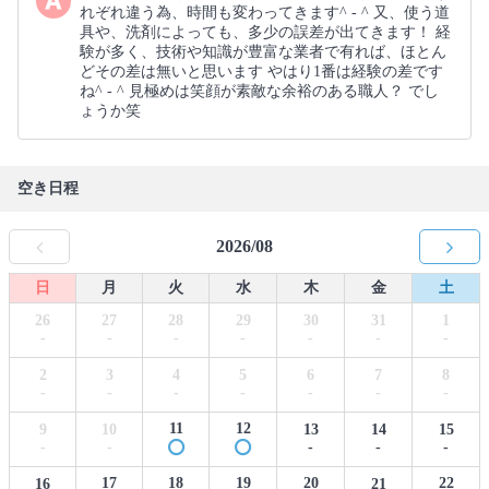
れぞれ違う為、時間も変わってきます^ - ^ 又、使う道
具や、洗剤によっても、多少の誤差が出てきます！ 経
験が多く、技術や知識が豊富な業者で有れば、ほとん
どその差は無いと思います やはり1番は経験の差です
ね^ - ^ 見極めは笑顔が素敵な余裕のある職人？ でし
ょうか笑
空き日程
2026/08
日
月
火
水
木
金
土
26
27
28
29
30
31
1
-
-
-
-
-
-
-
2
3
4
5
6
7
8
-
-
-
-
-
-
-
11
12
9
10
13
14
15
-
-
-
-
-
17
18
19
20
22
16
21