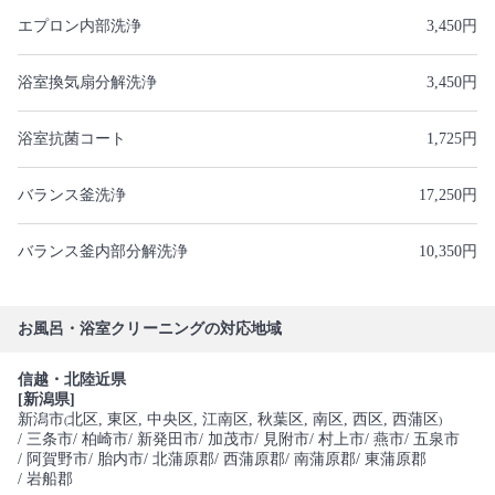
エプロン内部洗浄
3,450円
浴室換気扇分解洗浄
3,450円
浴室抗菌コート
1,725円
バランス釜洗浄
17,250円
バランス釜内部分解洗浄
10,350円
お風呂・浴室クリーニングの対応地域
信越・北陸近県
[新潟県]
新潟市
北区
, 東区
, 中央区
, 江南区
, 秋葉区
, 南区
, 西区
, 西蒲区
(
)
/ 三条市
/ 柏崎市
/ 新発田市
/ 加茂市
/ 見附市
/ 村上市
/ 燕市
/ 五泉市
/ 阿賀野市
/ 胎内市
/ 北蒲原郡
/ 西蒲原郡
/ 南蒲原郡
/ 東蒲原郡
/ 岩船郡