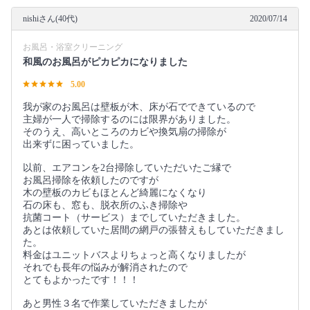
nishiさん(40代)
2020/07/14
お風呂・浴室クリーニング
和風のお風呂がピカピカになりました
5.00
我が家のお風呂は壁板が木、床が石でできているので
主婦が一人で掃除するのには限界がありました。
そのうえ、高いところのカビや換気扇の掃除が
出来ずに困っていました。
以前、エアコンを2台掃除していただいたご縁で
お風呂掃除を依頼したのですが
木の壁板のカビもほとんど綺麗になくなり
石の床も、窓も、脱衣所のふき掃除や
抗菌コート（サービス）までしていただきました。
あとは依頼していた居間の網戸の張替えもしていただきまし
た。
料金はユニットバスよりちょっと高くなりましたが
それでも長年の悩みが解消されたので
とてもよかったです！！！
あと男性３名で作業していただきましたが