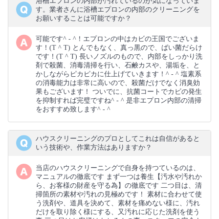
浴槽エプロンの内部が汚れているのが気になっていま
す。業者さんに浴槽エプロンの内部のクリーニングを
お願いすることは可能ですか？
可能です^ - ^！エプロンの中はカビの王国でございま
す！(T ^ T) とんでもなく、真っ黒ので、ばい菌だらけ
です！(T ^ T) 長いノズルのもので、内部をしっかり洗
剤で殺菌、消毒清掃を行い、石鹸カスや、湯垢を、と
かしながらピカピカに仕上げていきます！^ - ^ 塩素系
の消毒能力は非常に高いので、殺菌だけでなく消臭効
果もございます！ ついでに、抗菌コートでカビの発生
を抑制すれば完璧ですね^ - ^ 是非エプロン内部の清掃
をおすすめ致します^ - ^
ハウスクリーニングのプロとしてこれは自信があると
いう技術や、作業方法はありますか？
当店のハウスクリーニングで自身を持つているのは、
マニュアルの徹底です まず一つは養生【汚水や汚れか
ら、お客様の財産を守る為】の徹底です 二つ目は、清
掃箇所の素材や汚れの見極めです！ 素材に合わせて使
う洗剤や、道具を決めて、素材を痛めない様に、汚れ
だけを取り除く様にする、又汚れに応じた洗剤を使う