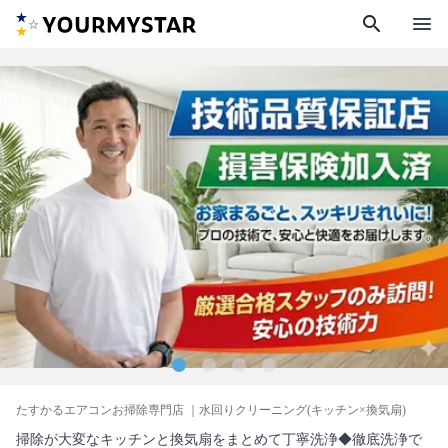
search
menu
たすかるエアコンお掃除専門店
｜水回りクリーニング(キッチン×換気扇)
掃除が大変なキッチンと換気扇をまとめて丁寧洗浄◆徹底洗浄で