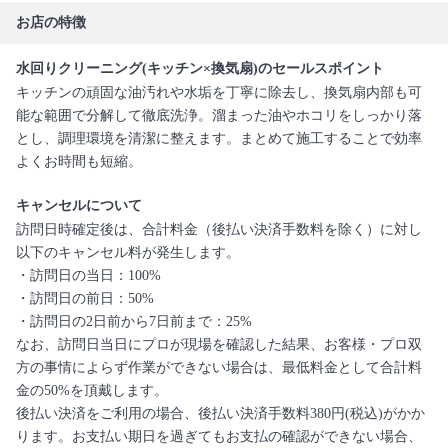
お店の特徴
水回りクリーニング(キッチン×換気扇)のセールスポイント
キッチンの頑固な油汚れや水垢を丁寧に除去し、換気扇内部も可
能な範囲で分解して徹底洗浄。溜まった油やホコリをしっかり落
とし、調理環境を清潔に整えます。まとめて施工することで効率
よくお時間も短縮。
キャンセルについて
訪問日時確定後は、合計料金（後払い決済手数料を除く）に対し
以下のキャンセル料が発生します。
・訪問日の当日：100%
・訪問日の前日：50%
・訪問日の2日前から7日前まで：25%
なお、訪問日当日にプロが現場を確認した結果、お客様・プロ双
方の事情によらず作業ができない場合は、最低料金として合計料
金の50%を頂戴します。
後払い決済をご利用の場合、後払い決済手数料380円(税込)がかか
ります。お支払い期日を過ぎてもお支払の確認ができない場合、