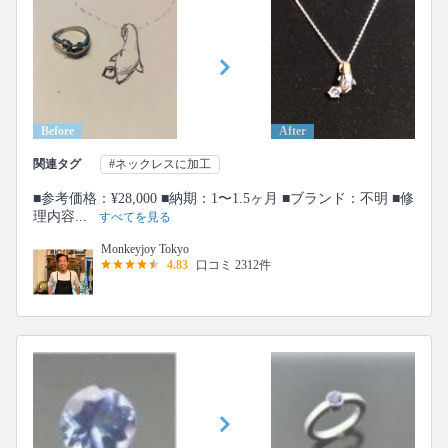
Before
After
関連タグ
#ネックレスに加工
■参考価格：¥28,000 ■納期：1〜1.5ヶ月 ■ブランド：不明 ■修
理内容...
すべてを見る
Monkeyjoy Tokyo
4.83
口コミ 2312件