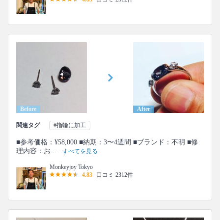
Before
After
関連タグ
#指輪に加工
■参考価格：¥58,000 ■納期：3〜4週間 ■ブランド：不明 ■修
理内容：お...
すべてを見る
Monkeyjoy Tokyo
4.83
口コミ 2312件