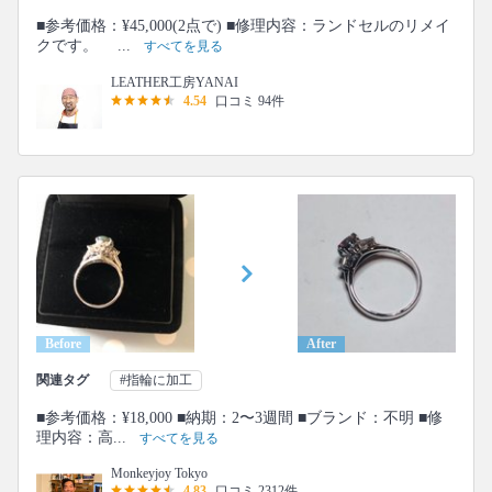
■参考価格：¥45,000(2点で) ■修理内容：ランドセルのリメイ
クです。 ...
すべてを見る
LEATHER工房YANAI
4.54
口コミ 94件
Before
After
関連タグ
#指輪に加工
■参考価格：¥18,000 ■納期：2〜3週間 ■ブランド：不明 ■修
理内容：高...
すべてを見る
Monkeyjoy Tokyo
4.83
口コミ 2312件