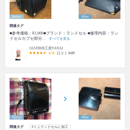
Before
After
関連タグ
■参考価格：¥3,000■ブランド：ランドセル ■修理内容：ラン
ドセルカブセ部分...
すべてを見る
LEATHER工房YANAI
4.54
口コミ 94件
Before
After
関連タグ
#ミニランドセルに加工