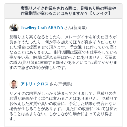
実際リメイク作業をされる際に、見積もり時の料金や
作業期間が変わることはありますか？【リメイク】
Jewellery Craft ARAIYA
さん(新潟県)
見積りより高くなるとしたら、メレーダイヤを加えたほうが
良さそうだったり、何か手を加えてほうが良さそうだったり
した場合に提案させて頂きます。 予定通りに作っていて高く
なることはありません。 制作期間は深夜でも仕事をしている
事が多い為、納期に遅れる事はめったにありません。石留め
の職人(彫り師)に依頼する部分があるといつも2週間かかりま
すので急ぎの対応が難しいです。
アトリエクロス
さん(千葉県)
リメイクの内容がしっかり決まっておりまして、見積りの内
容通り結果が伴う場合は変わることはありません。 見積りで
お伝えした変質や臭いの改善に、予定した結果が見合わない
場合が生じることがあります。 見た目の改善については変わ
ることはあまりない。しかしながら場合によってあり得ま
す。