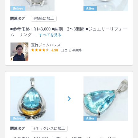
Before
After
関連タグ
#指輪に加工
■参考価格：¥143,000 ■納期：2〜3週間 ■ジュエリーリフォー
ム リング...
すべてを見る
宝飾ジェムパレス
4.90
口コミ 460件
Before
After
関連タグ
#ネックレスに加工