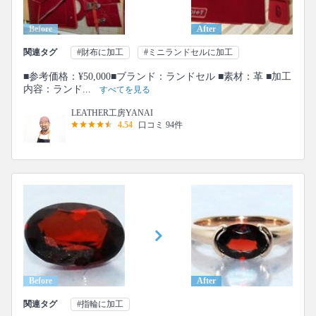
Before
After
関連タグ
#財布に加工
#ミニランドセルに加工
■参考価格：¥50,000■ブランド：ランドセル ■素材：革 ■加工
内容：ランド...
すべてを見る
LEATHER工房YANAI
4.54
口コミ 94件
Before
After
関連タグ
#指輪に加工