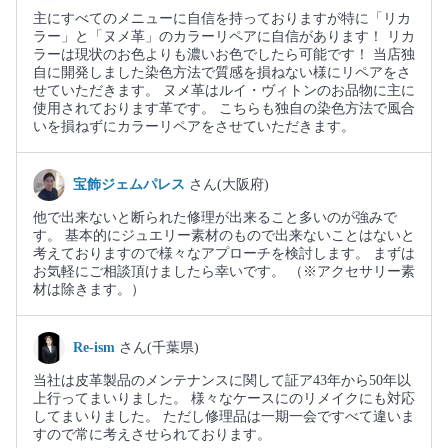
主にすべてのメニューに自信を持っておりますが特に「リカ
ラー」と「ヌメ革」のカラーリペアに自信があります！ リカ
ラーは現状のお色よりも濃いお色でしたら可能です！ 当店独
自に開発しました染色方法で質感を損ねない様にリペアをさ
せていただきます。 ヌメ革はルイ・ヴィトンのお品物に主に
使用されております革です。 こちらも独自の染色方法で風合
いを損ねずにカラーリペアをさせていただきます。
宝飾ジェムパレス
さん(大阪府)
他で出来ないと断られた修理が出来ること多いのが強みで
す。 基本的にジュエリー素材のもので出来ないことはないと
考えておりますので様々なアプローチを検討します。 まずは
お気軽にご相談頂けましたら幸いです。 （※アクセサリー素
材は除きます。）
Re-ism
さん(千葉県)
当社は皮革製品のメンテナンスに関して証ア43年から50年以
上行ってまいりました。 様々なケースにのリメイクにも対応
してまいりました。 ただし修理品は一期一会ですべて違いま
すので常に考えさせられております。