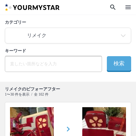
search
menu
カテゴリー
キーワード
検索
リメイクのビフォーアフター
1〜30 件を表示 / 全 102 件