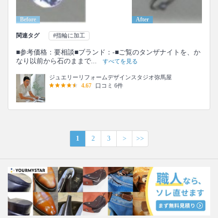
Before
After
関連タグ
#指輪に加工
■参考価格：要相談■ブランド：-■ご覧のタンザナイトを、か
なり以前から石のままで...
すべてを見る
ジュエリーリフォームデザインスタジオ弥馬屋
4.67
口コミ 6件
1
2
3
>
>>