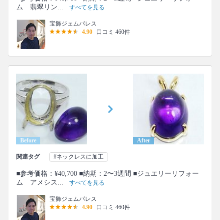
ム 翡翠リン...
すべてを見る
宝飾ジェムパレス
4.90
口コミ 460件
Before
After
関連タグ
#ネックレスに加工
■参考価格：¥40,700 ■納期：2〜3週間 ■ジュエリーリフォー
ム アメシス...
すべてを見る
宝飾ジェムパレス
4.90
口コミ 460件