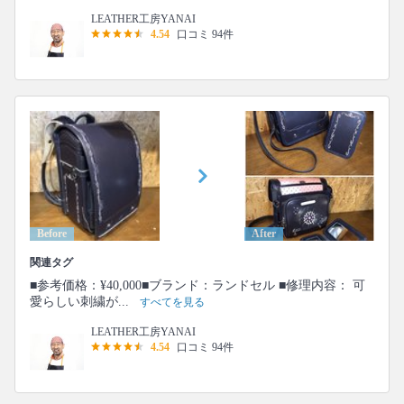
LEATHER工房YANAI
4.54
口コミ 94件
Before
After
関連タグ
■参考価格：¥40,000■ブランド：ランドセル ■修理内容： 可
愛らしい刺繍が...
すべてを見る
LEATHER工房YANAI
4.54
口コミ 94件