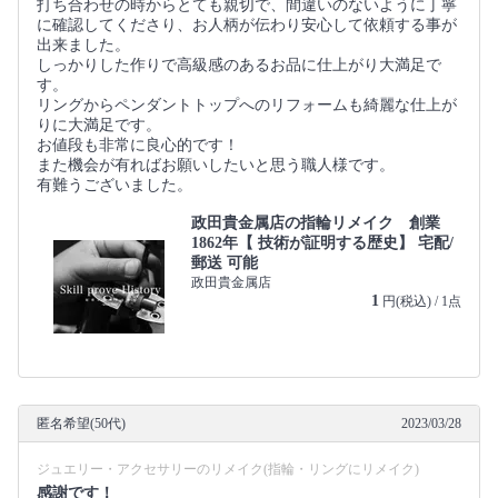
打ち合わせの時からとても親切で、間違いのないように丁寧
に確認してくださり、お人柄が伝わり安心して依頼する事が
出来ました。
しっかりした作りで高級感のあるお品に仕上がり大満足で
す。
リングからペンダントトップへのリフォームも綺麗な仕上が
りに大満足です。
お値段も非常に良心的です！
また機会が有ればお願いしたいと思う職人様です。
有難うございました。
政田貴金属店の指輪リメイク 創業
1862年【 技術が証明する歴史】 宅配/
郵送 可能
政田貴金属店
1
円(税込) / 1点
匿名希望(50代)
2023/03/28
ジュエリー・アクセサリーのリメイク(指輪・リングにリメイク)
感謝です！