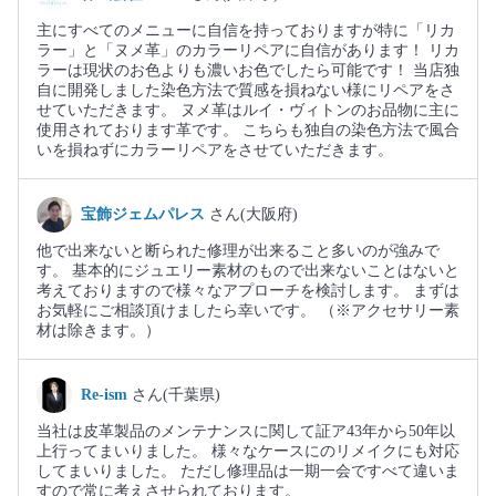
主にすべてのメニューに自信を持っておりますが特に「リカ
ラー」と「ヌメ革」のカラーリペアに自信があります！ リカ
ラーは現状のお色よりも濃いお色でしたら可能です！ 当店独
自に開発しました染色方法で質感を損ねない様にリペアをさ
せていただきます。 ヌメ革はルイ・ヴィトンのお品物に主に
使用されております革です。 こちらも独自の染色方法で風合
いを損ねずにカラーリペアをさせていただきます。
宝飾ジェムパレス
さん(大阪府)
他で出来ないと断られた修理が出来ること多いのが強みで
す。 基本的にジュエリー素材のもので出来ないことはないと
考えておりますので様々なアプローチを検討します。 まずは
お気軽にご相談頂けましたら幸いです。 （※アクセサリー素
材は除きます。）
Re-ism
さん(千葉県)
当社は皮革製品のメンテナンスに関して証ア43年から50年以
上行ってまいりました。 様々なケースにのリメイクにも対応
してまいりました。 ただし修理品は一期一会ですべて違いま
すので常に考えさせられております。