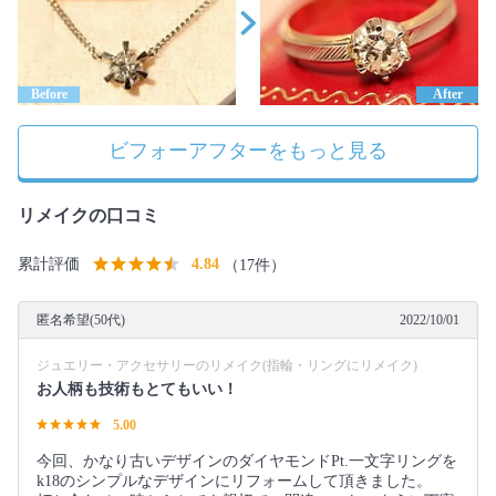
Before
After
ビフォーアフターをもっと見る
リメイクの口コミ
累計評価
4.84
（17件）
匿名希望(50代)
2022/10/01
ジュエリー・アクセサリーのリメイク(指輪・リングにリメイク)
お人柄も技術もとてもいい！
5.00
今回、かなり古いデザインのダイヤモンドPt.一文字リングを
k18のシンプルなデザインにリフォームして頂きました。