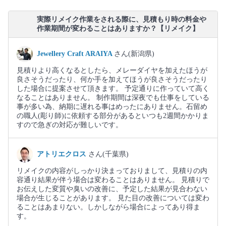
実際リメイク作業をされる際に、見積もり時の料金や
作業期間が変わることはありますか？【リメイク】
Jewellery Craft ARAIYA
さん(新潟県)
見積りより高くなるとしたら、メレーダイヤを加えたほうが
良さそうだったり、何か手を加えてほうが良さそうだったり
した場合に提案させて頂きます。 予定通りに作っていて高く
なることはありません。 制作期間は深夜でも仕事をしている
事が多い為、納期に遅れる事はめったにありません。石留め
の職人(彫り師)に依頼する部分があるといつも2週間かかりま
すので急ぎの対応が難しいです。
アトリエクロス
さん(千葉県)
リメイクの内容がしっかり決まっておりまして、見積りの内
容通り結果が伴う場合は変わることはありません。 見積りで
お伝えした変質や臭いの改善に、予定した結果が見合わない
場合が生じることがあります。 見た目の改善については変わ
ることはあまりない。しかしながら場合によってあり得ま
す。