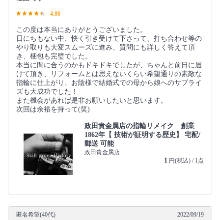
4.80
この度は本当にありがとうございました。
日にちもない中、快く引き受けて下さって、打ち合わせ等の
やり取りも大変スムーズに進み、質問にも詳しく答えて頂
き、梱包も完璧でした。
本当に間に合うのかもドキドキでしたが、ちゃんと前日に届
けて頂き、リフォームとは思えないくらい希望通りの素敵な
指輪に仕上がり、お陰様で結婚式での母から娘へのサプライ
ズも大成功でした！
また機会があれば是非お願いしたいと思います。
次回は余裕を持って(笑)
政田貴金属店の指輪リメイク 創業
1862年【 技術が証明する歴史】 宅配/
郵送 可能
政田貴金属店
1
円(税込) / 1点
匿名希望(40代)
2022/09/19