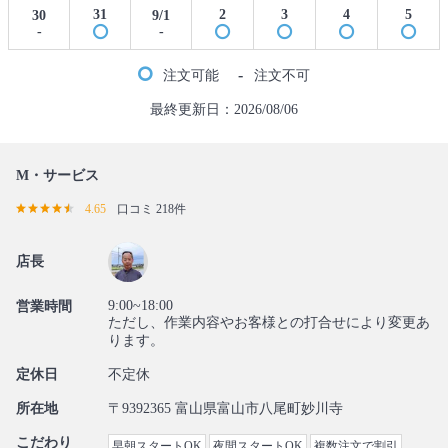
31
2
3
4
5
30
9/1
-
-
-
注文可能
注文不可
最終更新日：2026/08/06
M・サービス
4.65
口コミ 218件
店長
9:00~18:00
営業時間
ただし、作業内容やお客様との打合せにより変更あ
ります。
定休日
不定休
所在地
〒9392365 富山県富山市八尾町妙川寺
こだわり
早朝スタートOK
夜間スタートOK
複数注文で割引