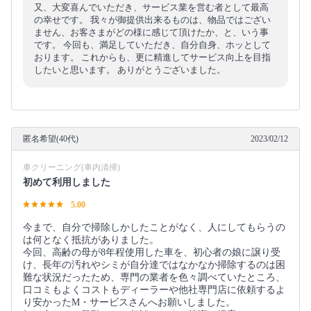
又、大変喜んでいただき、サービス業を営む者として最高
の幸せです。 我々が御提供出来るものは、物品ではござい
ません、お客さまがどの様に感じて頂けたか、と、いう事
です。 今回も、満足していただき、自分自身、ホッとして
おります。 これからも、更に精進してサービス向上を目指
したいと思います。 ありがとうございました。
匿名希望(40代)
2023/02/12
車クリーニング(車内清掃)
初めて利用しました
5.00
今まで、自分で掃除しかしたことがなく、人にしてもらうの
は何となく抵抗がありました。
今回、高齢の母が8年程使用した車を、初心者の娘に譲り受
け、長年の汚れやシミが自分達ではなかなか掃除するのは困
難な状況だったため、専門の業者を色々調べていたところ、
口コミもよくコストもディーラーや他社専門店に依頼するよ
り安かったM・サービスさんへお願いしました。