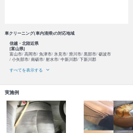
車クリーニング(車内清掃)の対応地域
信越・北陸近県
[富山県]
富山市
/ 高岡市
/ 魚津市
/ 氷見市
/ 滑川市
/ 黒部市
/ 砺波市
/ 小矢部市
/ 南砺市
/ 射水市
/ 中新川郡
/ 下新川郡
すべてを表示する
実施例