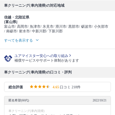
車クリーニング(車内清掃)の対応地域
信越・北陸近県
[富山県]
富山市
/ 高岡市
/ 魚津市
/ 氷見市
/ 滑川市
/ 黒部市
/ 砺波市
/ 小矢部市
/ 南砺市
/ 射水市
/ 中新川郡
/ 下新川郡
すべてを表示する
ユアマイスター安心への取り組み
補償サービスやサポート体制があります
車クリーニング(車内清掃)の口コミ・評判
総合評価
4.65
口コミ 218件
匿名希望(60代)
2022/10/21
車クリーニング(車内清掃)