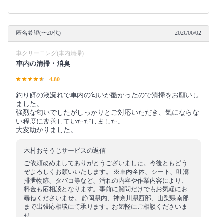
匿名希望(〜20代)
2026/06/02
車クリーニング(車内清掃)
車内の清掃・消臭
4.80
釣り餌の液漏れで車内の匂いが酷かったので清掃をお願いし
ました。
強烈な匂いでしたがしっかりとご対応いただき、気にならな
い程度に改善していただしました。
大変助かりました。
木村おそうじサービスの返信
ご依頼改めましてありがとうございました。今後ともどう
ぞよろしくお願いいたします。 ※車内全体、シート、吐瀉
排泄物跡、タバコ等など、汚れの内容や作業内容により、
料金も応相談となります。事前に質問だけでもお気軽にお
尋ねくださいませ。 静岡県内、神奈川県西部、山梨県南部
まで出張応相談にて承ります。お気軽にご相談くださいま
せ。