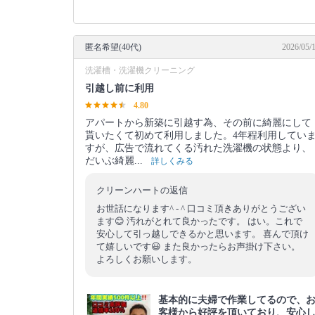
匿名希望(40代)
2026/05/
洗濯槽・洗濯機クリーニング
引越し前に利用
4.80
アパートから新築に引越す為、その前に綺麗にして
貰いたくて初めて利用しました。4年程利用してい
すが、広告で流れてくる汚れた洗濯機の状態より、
だいぶ綺麗...
詳しくみる
クリーンハートの返信
お世話になります^ - ^ 口コミ頂きありがとうござい
ます😊 汚れがとれて良かったです。 はい。これで
安心して引っ越しできるかと思います。 喜んで頂け
て嬉しいです😃 また良かったらお声掛け下さい。
よろしくお願いします。
基本的に夫婦で作業してるので、
客様から好評を頂いており、安心