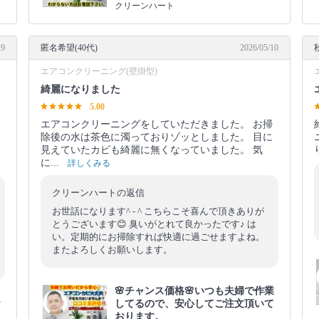
クリーンハート
19
匿名希望(40代)
2026/05/10
エアコンクリーニング(壁掛型)
綺麗になりました
5.00
エアコンクリーニングをしていただきました。 お掃
ま
除後の水は茶色に濁っておりゾッとしました。 目に
見えていたカビも綺麗に無くなっていました。 気
に...
詳しくみる
クリーンハートの返信
お世話になります^ - ^ こちらこそ喜んで頂きありが
とうございます😊 臭いがとれて良かったです♪ は
い。定期的にお掃除すれば快適に過ごせますよね。
またよろしくお願いします。
🌸チャンス価格🌸いつも夫婦で作業
お
してるので、安心してご注文頂いて
し
おります。