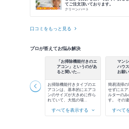
てご注文頂いております。
クリーンハート
口コミをもっと見る
プロが答えてお悩み解決
業者さんが換気扇クリ
「お掃除機能付きのエ
マン
ーニングをする際に使
アコン」というのがあ
ハウ
専用の道...
ると聞いた...
お願いす
より洗剤も道具も変
お掃除機能付きタイプのエ
簡易清掃の
す。 用途に合わせて
アコンは、基本的にエアコ
せずにエア
きるよう様々な道具
ンのサイズが大きめに作ら
ルターのみ
ございます...
れていて、大抵の場...
す。 その違
べてを表示する
すべてを表示する
すべて