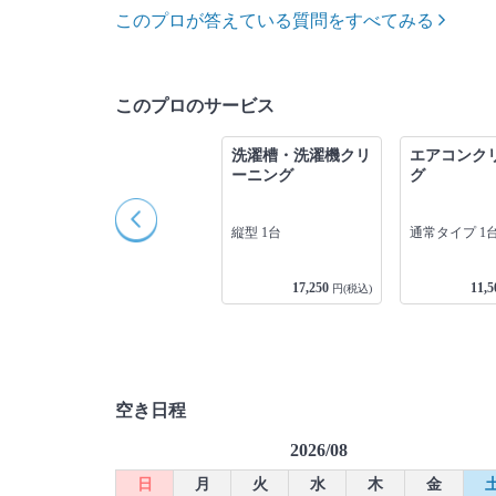
このプロが答えている質問をすべてみる
このプロのサービス
グ
換気扇クリーニング
洗濯槽・洗濯機クリ
エアコンク
ーニング
グ
1
プロペラ 1箇所
縦型 1台
通常タイプ 1
14,950
17,250
11,5
込)
円(税込)
円(税込)
空き日程
2026/08
日
月
火
水
木
金