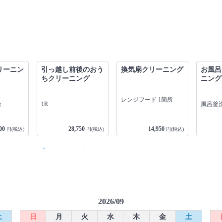
リーニン
引っ越し前後のおう
換気扇クリーニング
お風呂
ちクリーニング
ニング
レンジフード 1箇所
台
1R
風呂釜洗
00
28,750
14,950
円(税込)
円(税込)
円(税込)
2026/09
土
日
月
火
水
木
金
土