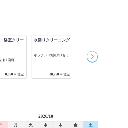
・浴室クリー
水回りクリーニング
キッチンクリーニン
グ
キッチン×換気扇 1セッ
キッチンクリーニング
ト
浄 1箇所
1箇所
8,050
28,750
13,800
円(税込)
円(税込)
円(税込)
2026/10
日
月
火
水
木
金
土