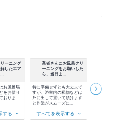
クリーニング
業者さんにお風呂クリ
業者さんが換
分解したエア
ーニングをお願いした
ーニングの作
..
ら、当日ま...
いる間はず...
はお風呂場
特に準備せずとも大丈夫で
いいえ。ずっと立ち
どをお借り
すが、浴室内の私物などは
要はありません。場
ておりま
外に出して置いて頂けます
っては当社でしたら
と作業がスムーズに...
も清掃可能です。
示する
すべてを表示する
すべてを表示す