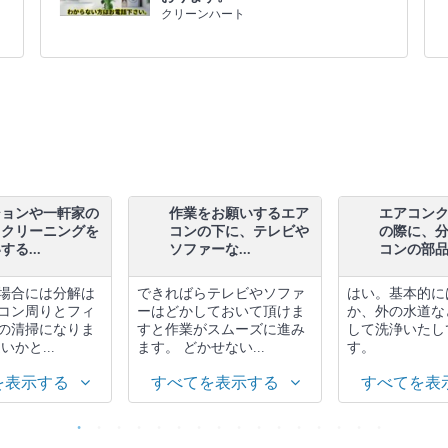
クリーンハート
ションや一軒家の
作業をお願いするエア
エアコン
スクリーニングを
コンの下に、テレビや
の際に、
る...
ソファーな...
コンの部品.
場合には分解は
できればらテレビやソファ
はい。基本的に
コン周りとフィ
ーはどかしておいて頂けま
か、外の水道な
の清掃になりま
すと作業がスムーズに進み
して洗浄いたし
いかと...
ます。 どかせない...
す。
を表示する
すべてを表示する
すべてを表