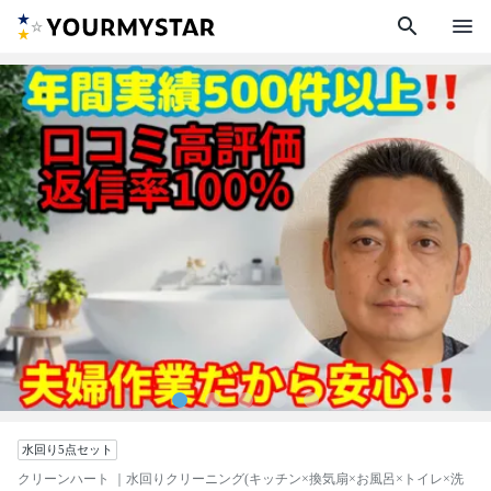
search
menu
水回り5点セット
クリーンハート
｜水回りクリーニング(キッチン×換気扇×お風呂×トイレ×洗