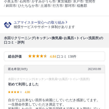
小美玉市
/ 石岡市
/ かすみがうら市
/ 東茨城郡
/ 水戸市
/ 笠間市
/ 鉾田市
/ ひたちなか市
/ 土浦市
/ 行方市
/ 那珂市
/ 稲敷郡
ユアマイスター安心への取り組み
補償サービスやサポート体制があります
水回りクリーニング(キッチン×換気扇×お風呂×トイレ×洗面所)の
口コミ・評判
総合評価
4.84
口コミ 138件
匿名希望(30代)
2023/01/09
水回りクリーニング(キッチン×換気扇×お風呂×トイレ×洗面所)
初めて利用しました
4.00
自分では出来ない箇所を綺麗にしていただき感謝してます。
一生懸命作業していただき満足です。
初利用したので、水垢など新品同様まで落ちると期待してい