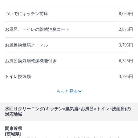
ついでにキッチン前床
8,050円
お風呂、トイレの除菌消臭コート
2,875円
お風呂換気扇ノーマル
3,795円
お風呂換気扇乾燥機能付き
6,325円
トイレ換気扇
3,795円
1,265円
8,855円
3,795円
6,325円
632円
3,795円
2,530円
6,325円
3,795円
2,530円
1,265円
3,795円
もっと見る
水回りクリーニング(キッチン×換気扇×お風呂×トイレ×洗面所)の
対応地域
関東近県
[茨城県]