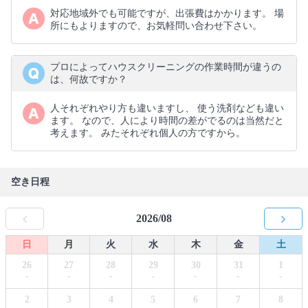
対応地域外でも可能ですが、出張費はかかります。 場
所にもよりますので、お気軽問い合わせ下さい。
プロによってハウスクリーニングの作業時間が違うの
は、何故ですか？
人それぞれやり方も違いますし、 使う洗剤なども違い
ます。 なので、人により時間の差がでるのは当然だと
考えます。 みたそれぞれ個人の方ですから。
空き日程
2026/08
日
月
火
水
木
金
土
26
27
28
29
30
31
1
-
-
-
-
-
-
-
2
3
4
5
6
7
8