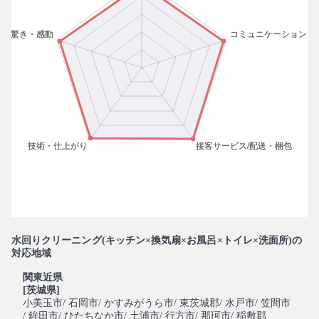
水回りクリーニング(キッチン×換気扇×お風呂×トイレ×洗面所)の
対応地域
関東近県
[茨城県]
小美玉市
/ 石岡市
/ かすみがうら市
/ 東茨城郡
/ 水戸市
/ 笠間市
/ 鉾田市
/ ひたちなか市
/ 土浦市
/ 行方市
/ 那珂市
/ 稲敷郡