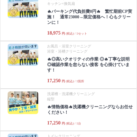
キッチン×換気扇
🔥パーキング代負担費0円🔥 繁忙期前CP実
施！ 通常23000→限定価格へ！心もクリー
ンに！
18,975
円
(税込) / 1セット
お風呂・浴室クリーニング
浴室・浴槽クリーニング
🔥◎高いクオリティの作業 ◎🔥丁寧な説明
◎確認作業を怠らない接客 を心掛けていま
す！
17,250
円
(税込) / 1箇所
洗濯槽・洗濯機クリーニング
縦型
🔥情熱価格🔥洗濯機クリーニングならお任せ
ください！
17,250
円
(税込) / 1台
トイレクリーニング