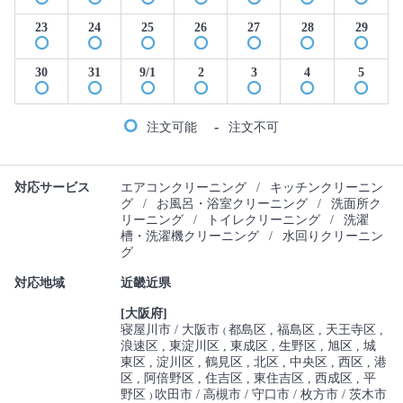
23
24
25
26
27
28
29
30
31
9/1
2
3
4
5
-
注文可能
注文不可
対応サービス
エアコンクリーニング
/
キッチンクリーニン
グ
/
お風呂・浴室クリーニング
/
洗面所ク
リーニング
/
トイレクリーニング
/
洗濯
槽・洗濯機クリーニング
/
水回りクリーニン
グ
対応地域
近畿近県
[大阪府]
寝屋川市
大阪市
都島区
福島区
天王寺区
(
浪速区
東淀川区
東成区
生野区
旭区
城
東区
淀川区
鶴見区
北区
中央区
西区
港
区
阿倍野区
住吉区
東住吉区
西成区
平
野区
吹田市
高槻市
守口市
枚方市
茨木市
)