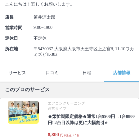
こんにちは！宜しくお願いします。
店長
笹井涼太郎
9:00~1900
営業時間
定休日
不定休
所在地
〒5430037 大阪府大阪市天王寺区上之宮町11-10ワカ
ミズビル302
サービス
口コミ
日程
店舗情報
このプロのサービス
エアコンクリーニング
通常タイプ
🔥繁忙期限定価格🔥通常1台9900円→1台8800
円‼️2台目以降は更に大幅割引⭐️
8,800
円
(税込) / 1台