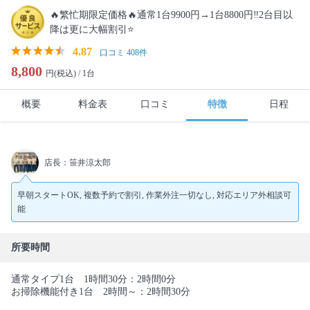
🔥繁忙期限定価格🔥通常1台9900円→1台8800円‼️2台目以
降は更に大幅割引⭐️
4.87
口コミ 408件
8,800
円(税込) /
1台
概要
料金表
口コミ
特徴
日程
店長：笹井涼太郎
早朝スタートOK, 複数予約で割引, 作業外注一切なし, 対応エリア外相談可
能
所要時間
通常タイプ1台 1時間30分：2時間0分
お掃除機能付き1台 2時間～：2時間30分