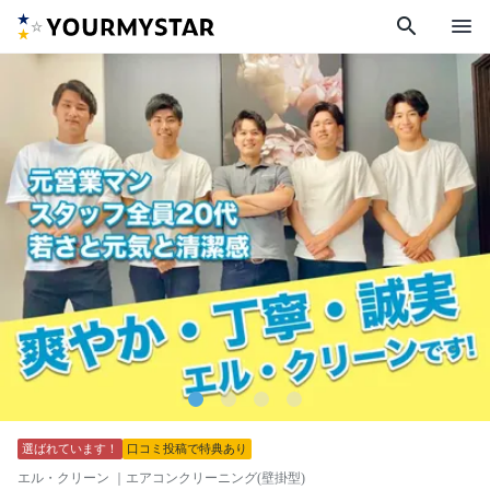
search
menu
選ばれています！
口コミ投稿で特典あり
エル・クリーン
｜エアコンクリーニング(壁掛型)