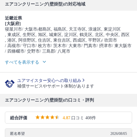
エアコンクリーニング(壁掛型)の対応地域
近畿近県
[大阪府]
寝屋川市
/ 大阪市
都島区
, 福島区
, 天王寺区
, 浪速区
, 東淀川区
(
, 東成区
, 生野区
, 旭区
, 城東区
, 淀川区
, 鶴見区
, 北区
, 中央区
, 西区
, 港区
, 阿倍野区
, 住吉区
, 東住吉区
, 西成区
, 平野区
/ 吹田市
)
/ 高槻市
/ 守口市
/ 枚方市
/ 茨木市
/ 大東市
/ 門真市
/ 摂津市
/ 東大阪市
/ 四條畷市
/ 交野市
/ 三島郡
/ 八尾市
すべてを表示する
ユアマイスター安心への取り組み
補償サービスやサポート体制があります
エアコンクリーニング(壁掛型)の口コミ・評判
総合評価
4.87
口コミ 408件
匿名希望
2026/08/05