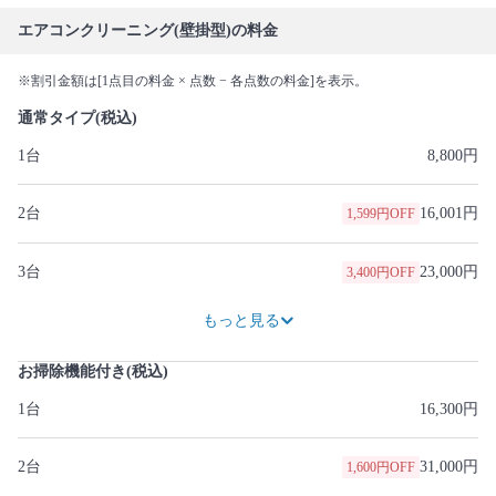
エアコンクリーニング(壁掛型)の料金
※割引金額は[1点目の料金 × 点数 − 各点数の料金]を表示。
通常タイプ(税込)
1台
8,800円
2台
16,001円
1,599円OFF
3台
23,000円
3,400円OFF
28,750円
6,450円OFF
35,650円
8,350円OFF
41,400円
11,400円OFF
48,300円
13,300円OFF
55,200円
15,200円OFF
62,100円
17,100円OFF
69,000円
19,000円OFF
もっと見る
お掃除機能付き(税込)
1台
16,300円
2台
31,000円
1,600円OFF