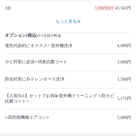
3台
43,501円
5,399円OFF
57,500円
7,700円OFF
69,000円
12,500円OFF
82,800円
15,000円OFF
96,600円
17,500円OFF
110,400円
20,000円OFF
124,200円
22,500円OFF
138,000円
25,000円OFF
もっと見る
オプション(税込)
※1点目の料金
電気代節約にオススメ✨室外機洗浄
4,000円
カビ対策に必須⭐️消臭抗菌コート
3,000円
防虫対策に👍ドレンホース洗浄
1,500円
【人気No1】セットでお得💫室外機クリーニング＋防カビ
5,175円
抗菌コート✨
⭐高性能機種エアコン⭐
5,000円