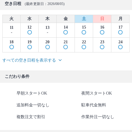
空き日程
(最終更新日：2026/08/05)
火
水
木
金
土
日
月
12
14
15
16
17
11
13
-
-
18
19
20
21
22
23
24
すべての空き日程を表示する
こだわり条件
早朝スタートOK
夜間スタートOK
追加料金一切なし
駐車代金無料
複数注文で割引
作業外注一切なし