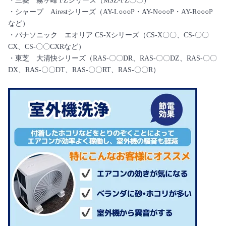
・三菱 霧ヶ峰 FZシリーズ（MSZ-FZ〇〇）
・シャープ Airestシリーズ（AY-L○○○P・AY-N○○○P・AY-R○○○P
など）
・パナソニック エオリア CS-Xシリーズ（CS-X〇〇、CS-〇〇
CX、CS-〇〇CXRなど）
・東芝 大清快シリーズ（RAS-〇〇DR、RAS-〇〇DZ、RAS-〇〇
DX、RAS-〇〇DT、RAS-〇〇RT、RAS-〇〇R）