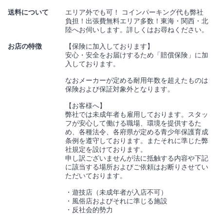
送料について
エリア外でも可！ コインパーキング代も弊社
負担！出張費無料エリア多数！東海・関西・北
陸へお伺いします。詳しくはお尋ねください。
お店の特徴
【保険に加入しております】
安心・安全をお届けするため「賠償保険」に加
入しております。
なおメーカーが定める耐用年数を超えたものは
保険および保証対象外となります。
【お客様へ】
弊社では未成年者も雇用しております。スタッ
フが安心して働ける職場、環境を提供するた
め、各種法令、各府県が定める青少年保護育成
条例を遵守しております。またそれに準じた弊
社規定を設けております。
申し訳ございませんが法に抵触する内容や下記
に該当する場所およびご依頼はお断りさせてい
ただいております。
・遊技店（未成年者が入店不可）
・風俗店およびそれに準じる施設
・反社会的勢力