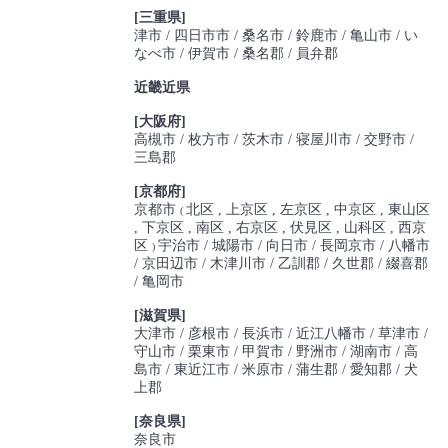
[三重県]
津市
四日市市
桑名市
鈴鹿市
亀山市
い
なべ市
伊賀市
桑名郡
員弁郡
近畿近県
[大阪府]
高槻市
枚方市
茨木市
寝屋川市
交野市
三島郡
[京都府]
京都市
北区
上京区
左京区
中京区
東山区
(
下京区
南区
右京区
伏見区
山科区
西京
区
宇治市
城陽市
向日市
長岡京市
八幡市
)
京田辺市
木津川市
乙訓郡
久世郡
綴喜郡
亀岡市
[滋賀県]
大津市
彦根市
長浜市
近江八幡市
草津市
守山市
栗東市
甲賀市
野洲市
湖南市
高
島市
東近江市
米原市
蒲生郡
愛知郡
犬
上郡
[奈良県]
奈良市