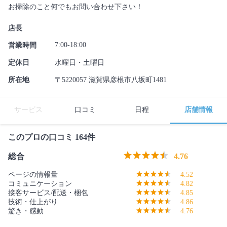
お掃除のこと何でもお問い合わせ下さい！
店長
7:00-18:00
営業時間
定休日
水曜日・土曜日
所在地
〒5220057 滋賀県彦根市八坂町1481
サービス
口コミ
日程
店舗情報
このプロの口コミ 164件
総合
4.76
ページの情報量
4.52
コミュニケーション
4.82
接客サービス/配送・梱包
4.85
技術・仕上がり
4.86
驚き・感動
4.76