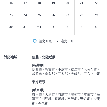
16
17
18
19
20
21
22
-
-
-
-
-
-
-
23
24
25
26
27
28
29
-
-
-
-
-
-
-
30
31
9/1
2
3
4
5
-
-
-
-
-
-
-
-
注文可能
注文不可
対応地域
信越・北陸近県
[福井県]
福井市
敦賀市
小浜市
鯖江市
あわら市
越前市
南条郡
三方郡
大飯郡
三方上中郡
東海近県
[岐阜県]
岐阜市
大垣市
羽島市
瑞穂市
本巣市
海
津市
羽島郡
養老郡
不破郡
安八郡
揖斐
郡
本巣郡