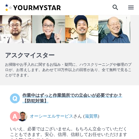
search
menu
アスクマイスター
お掃除やお手入れに関するお悩み・疑問に、ハウスクリーニングや修理のプ
ロが、お答えします。あわせて10万件以上の回答があり、全て無料で見るこ
とができます。
作業中はずっと作業箇所での立会いが必要ですか？
【防犯対策】
オーシーエルサービス
さん (
滋賀県
)
いいえ、必要ではございません。もちろん立会っていただく
こともできます。安心、信用、信頼してお任せいただけます