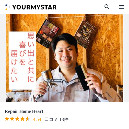
search
menu
Repair Home Heart
4.54
口コミ 13件