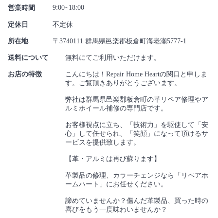
9:00~18:00
営業時間
定休日
不定休
所在地
〒3740111 群馬県邑楽郡板倉町海老瀬5777-1
送料について
無料にてご利用いただけます。
お店の特徴
こんにちは！Repair Home Heartの関口と申しま
す。ご覧頂きありがとうございます。
弊社は群馬県邑楽郡板倉町の革リペア修理やア
ルミホイール補修の専門店です。
お客様視点に立ち、「技術力」を駆使して「安
心」して任せられ、「笑顔」になって頂けるサ
ービスを提供致します。
【革・アルミは再び蘇ります】
革製品の修理、カラーチェンジなら「リペアホ
ームハート」にお任せください。
諦めていませんか？傷んだ革製品、買った時の
喜びをもう一度味わいませんか？