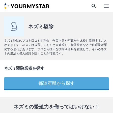
search
menu
ネズミ駆除
ネズミ駆除のプロを口コミや料金、作業内容や写真から比較し依頼すること
ができます。ネズミは放置しておくと大繁殖し、糞尿被害などで住環境が悪
化する恐れがあります。プロなら様々な技術や道具を駆使して、今いるネズ
ミの退治と侵入経路を防ぐことが可能です。
ネズミ駆除業者を探す
都道府県から探す
ネズミの繁殖力を侮ってはいけない！