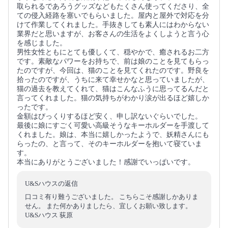
取られるであろうグッズなどもたくさん使ってくださり、全
ての侵入経路を塞いでもらいました。屋内と屋外で対応を分
けて作業してくれました。手抜きしても素人にはわからない
業界だと思いますが、お客さんの生活をよくしようと言う心
を感じました。
男性女性ともにとても優しくて、穏やかで、癒されるお二方
です。素敵なパワーをお持ちで、前は娘のことを見てもらっ
たのですが、今回は、猫のことを見てくれたのです。野良を
拾ったのですが、うちに来て幸せかなと思っていましたが、
猫の過去を教えてくれて、猫はこんなふうに思ってるんだと
言ってくれました。猫の気持ちがわかり涙が出るほど嬉しか
ったです。
金額はびっくりするほど安く、申し訳ないぐらいでした。
最後に娘にすごく可愛い高級そうなキーホルダーを手渡して
くれました。娘は、本当に嬉しかったようで、妖精さんにも
らったの、と言って、そのキーホルダーを抱いて寝ていま
す。
本当にありがとうございました！感謝でいっぱいです。
U&Sハウスの返信
口コミ有り難うございました。 こちらこそ感謝しかありま
せん。 また何かありましたら、宜しくお願い致します。
U&Sハウス 荻原