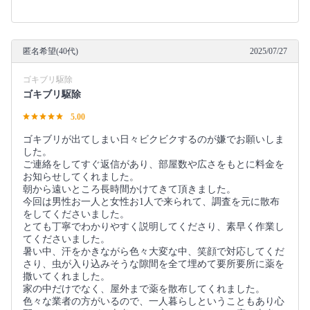
匿名希望(40代)
2025/07/27
ゴキブリ駆除
ゴキブリ駆除
5.00
ゴキブリが出てしまい日々ビクビクするのが嫌でお願いしま
した。
ご連絡をしてすぐ返信があり、部屋数や広さをもとに料金を
お知らせしてくれました。
朝から遠いところ長時間かけてきて頂きました。
今回は男性お一人と女性お1人で来られて、調査を元に散布
をしてくださいました。
とても丁寧でわかりやすく説明してくださり、素早く作業し
てくださいました。
暑い中、汗をかきながら色々大変な中、笑顔で対応してくだ
さり、虫が入り込みそうな隙間を全て埋めて要所要所に薬を
撒いてくれました。
家の中だけでなく、屋外まで薬を散布してくれました。
色々な業者の方がいるので、一人暮らしということもあり心