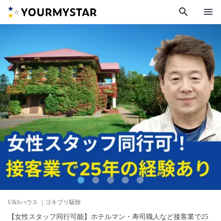
search
menu
U&Sハウス
｜ゴキブリ駆除
【女性スタッフ同行可能】ホテルマン・寿司職人など接客業で25