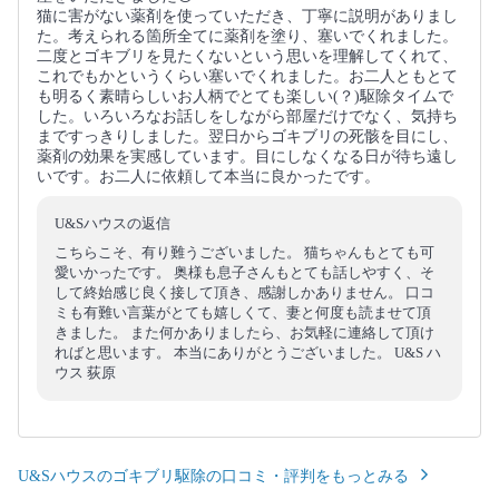
猫に害がない薬剤を使っていただき、丁寧に説明がありまし
た。考えられる箇所全てに薬剤を塗り、塞いでくれました。
二度とゴキブリを見たくないという思いを理解してくれて、
これでもかというくらい塞いでくれました。お二人ともとて
も明るく素晴らしいお人柄でとても楽しい(？)駆除タイムで
した。いろいろなお話しをしながら部屋だけでなく、気持ち
まですっきりしました。翌日からゴキブリの死骸を目にし、
薬剤の効果を実感しています。目にしなくなる日が待ち遠し
いです。お二人に依頼して本当に良かったです。
U&Sハウスの返信
こちらこそ、有り難うございました。 猫ちゃんもとても可
愛いかったです。 奥様も息子さんもとても話しやすく、そ
して終始感じ良く接して頂き、感謝しかありません。 口コ
ミも有難い言葉がとても嬉しくて、妻と何度も読ませて頂
きました。 また何かありましたら、お気軽に連絡して頂け
ればと思います。 本当にありがとうございました。 U&S ハ
ウス 荻原
U&Sハウスのゴキブリ駆除の口コミ・評判をもっとみる