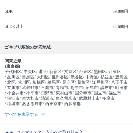
5DK
59,800円
5LDK以上
73,600円
ゴキブリ駆除の対応地域
関東近県
[東京都]
千代田区
/ 中央区
/ 港区
/ 新宿区
/ 文京区
/ 台東区
/ 墨田区
/ 江東区
/ 品川区
/ 目黒区
/ 大田区
/ 世田谷区
/ 渋谷区
/ 中野区
/ 杉並区
/ 豊島区
/ 北区
/ 荒川区
/ 板橋区
/ 練馬区
/ 足立区
/ 葛飾区
/ 江戸川区
/ 八王子市
/ 立川市
/ 武蔵野市
/ 三鷹市
/ 青梅市
/ 府中市
/ 昭島市
/ 調布市
/ 町田市
/ 小金井市
/ 小平市
/ 日野市
/ 東村山市
/ 国分寺市
/ 国立市
/ 福生市
/ 狛江市
/ 東大和市
/ 清瀬市
/ 東久留米市
/ 武蔵村山市
/ 多摩市
/ 稲城市
/ あきる野市
/ 西東京市
/ 西多摩郡
すべてを表示する
ユアマイスター安心への取り組み