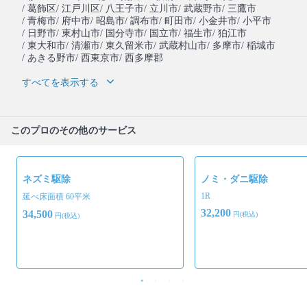
/ 葛飾区
/ 江戸川区
/ 八王子市
/ 立川市
/ 武蔵野市
/ 三鷹市
/ 青梅市
/ 府中市
/ 昭島市
/ 調布市
/ 町田市
/ 小金井市
/ 小平市
/ 日野市
/ 東村山市
/ 国分寺市
/ 国立市
/ 福生市
/ 狛江市
/ 東大和市
/ 清瀬市
/ 東久留米市
/ 武蔵村山市
/ 多摩市
/ 稲城市
/ あきる野市
/ 西東京市
/ 西多摩郡
すべてを表示する
このプロのその他のサービス
ネズミ駆除
ノミ・ダニ駆除
1R
延べ床面積 60平米
32,200
34,500
円(税込)
円(税込)