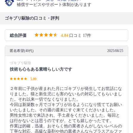
補償サービスやサポート体制があります
ゴキブリ駆除の口コミ・評判
総合評価
4.84
口コミ 17件
匿名希望(40代)
2025/08/25
ゴキブリ駆除
技術も心もある素晴らしい方です
5.00
２年前に子供が産まれた月にゴキブリが発生してお世話にな
りました。猫と新生児にも害のないもの対応してもらいまし
た。それ以来一切でなくなりました。
今回は新築数ヶ月でゴキブリが出るようになり慌ててお願い
いたしました。その週の週末にすぐ来てくださいました。
男性女性2名で来訪され、手土産をくださいました。毎回と
は行かないとは思うのですが、とても嬉しかったです。
作業は的確，迅速、おそらく他の業者さんがしないレベルの
丁寧な対応、高級な薬剤や他の業者さんならプラスアルファ