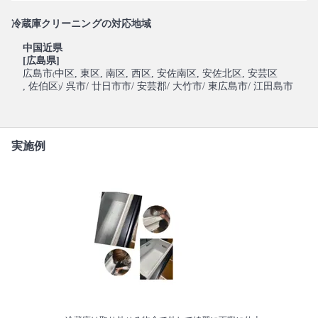
冷蔵庫クリーニングの対応地域
中国近県
[広島県]
広島市
中区
, 東区
, 南区
, 西区
, 安佐南区
, 安佐北区
, 安芸区
(
, 佐伯区
/ 呉市
/ 廿日市市
/ 安芸郡
/ 大竹市
/ 東広島市
/ 江田島市
)
実施例