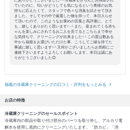
にありがとうございました^ ^ 冷蔵庫もきちんとお掃除され
ていたのに、匂いがどうしても気になるという奥様のお気
持ちに応えたくて、スタッフで色々な消臭を試させて頂き
ました。そしてその中で厳選した物を持って、本日入らせ
て頂いたので、このようなお褒めの言葉と高評価に、とて
も，嬉しくありがたく思います^ - ^ また、産まれてくる赤ち
ゃんを楽しみにされてるお二人を見てるとこちらまで幸せ
な気持ちで、クリーニングが出来ました^ ^ この度は数ある
中から福籠をお選びいただけた事、こうしてご縁を持てた
事誠に嬉しく思います^ ^ 又何かございましたらお気軽にご
連絡下さいますようよろしくお願いします。本日は誠にあ
りがとうございました😊
福籠の冷蔵庫クリーニングの口コミ・評判をもっとみる
お店の特徴
冷蔵庫クリーニングのセールスポイント
冷蔵庫内の部品や取り付け部分のパーツを取り外し、アルカリ電
解水を使用し底的にクリーニングいたします。「防カビ」「消