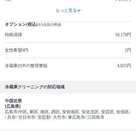
46,000円
もっと見る
オプション(税込)
※1点目の料金
特殊清掃
18,170円
女性希望0円
1円
冷蔵庫の中の整理整頓
4,025円
冷蔵庫クリーニングの対応地域
中国近県
[広島県]
広島市
中区
, 東区
, 南区
, 西区
, 安佐南区
, 安佐北区
, 安芸区
, 佐伯区
(
)
/ 呉市
/ 廿日市市
/ 安芸郡
/ 大竹市
/ 東広島市
/ 江田島市