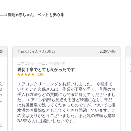
エコ洗剤✨赤ちゃん、ペットも安心🤱
28
じゅんじゅんさん(50代)
2026/07/08
エアコンクリーニング(壁掛型)
親切丁寧でとても良かったです
5.00
ん
エアコンクリーニングをお願いしました。 今回来て
8
いただいた久保さんは、作業が丁寧で早く、普段のお
っ
手入れ方法などの質問にも的確に答えてくださいまし
し
た。 エアコン内部も見違えるほど綺麗になり、部品
はお風呂場で洗ってくださったのですが、ついでに排
水溝のお掃除などもしてくださり恐縮しています。こ
の度はありがとうございました。また次の依頼も是非
BASEさんにお願いしたいです。
を