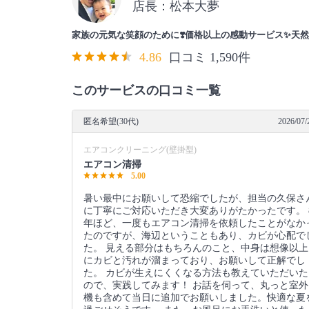
店長：松本大夢
家族の元気な笑顔のために❣️価格以上の感動サービス✨天然
4.86
口コミ 1,590件
このサービスの口コミ一覧
匿名希望(30代)
2026/07/
エアコンクリーニング(壁掛型)
エアコン清掃
5.00
暑い最中にお願いして恐縮でしたが、担当の久保さ
に丁寧にご対応いただき大変ありがたかったです。 
年ほど、一度もエアコン清掃を依頼したことがなか
たのですが、海辺ということもあり、カビが心配で
た。 見える部分はもちろんのこと、中身は想像以上
にカビと汚れが溜まっており、お願いして正解でし
た。 カビが生えにくくなる方法も教えていただいた
ので、実践してみます！ お話を伺って、丸っと室外
機も含めて当日に追加でお願いしました。快適な夏