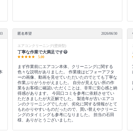
03
匿名希望
2026/06/30
エアコンクリーニング(壁掛型)
丁寧な作業で大満足です😃
5.00
まず作業前にエアコン本体、クリーニングに関する
本
色々な説明がありました。 作業後はビフォーアフタ
ーの画像、動画を見せていただいたのでとても丁寧な
作業ぶりがうかがえました。 自分が見えない所の作
業をお客様に確認いただくことは、非常に安心感と納
得感があります。 今回口コミを参考に依頼させてい
ただきましたが大正解でした。 製造年が古いエアコ
ンのクリーニングでしたが、劣化に関する情報がとて
もわかりやすいものだったので、買い替えやクリーニ
ングのタイミングも参考になりました。 担当の石田
様、ありがとうございました。