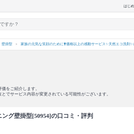
はじ
壁掛型
家族の元気な笑顔のために❣️価格以上の感動サービス✨天然エコ洗剤✨
評価をご紹介します。
在とでサービス内容が変更されている可能性がございます。
ング壁掛型[50954]の口コミ・評判