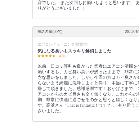
容でした。 また次回もお願いしようと思います。 
りがとうございました！
匿名希望(60代)
2026/04/
エアコンクリーニング(壁掛型)
気になる臭いもスッキリ解消しました
4.80
以前、口コミ評判も良かった業者にエアコン清掃を
願いするも、カビ臭い臭いが残ったままで、非常に
念な思いをしました。しかし今回の方はカビ臭さが
らないよう綺麗に洗浄しますと仰り、本当に丁寧に
掃して頂きました。感謝感謝です！おかげさまで、
アコンからのカビ臭さも全く無くなり、これからの
期、非常に快適に過ごせるのかと思うと嬉しくなり
す。高浜さん "That is fantastic !"でした。 有り難う
さいました。