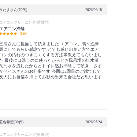
うたまさん(70代)
2026/06/18
エアコンクリーニング(壁掛型)
エアコン掃除
5.00
三浦さんに担当して頂きました エアコン、隅々迄綺
麗にしてもらい感謝です とても感じの良い方でエア
コンの汚れのつきにくくする方法等教えてもらいまし
た 最後には洗うのに使ったからとお風呂場の排水溝
又汚水を流したからとトイレ迄お掃除して頂き、さす
がベイスさんのお仕事です 今回は2回目のご縁でして
友人にも自信を持ってお勧め出来る会社だと思います
匿名希望(30代)
2026/05/24
エアコンクリーニング(壁掛型)