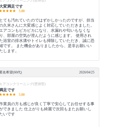
エアコンクリーニング(壁掛型)
大変満足です
5.00
とても汚れていたのではずかしかったのですが、担当
の久米さんに大変感じよく対応していただきました。
エアコンもピカピカになり、水漏れや匂いもなくな
り、部屋の空気が澄んだように感じます。 使用され
た浴室の排水溝やトイレも掃除していただき、誠に恐
縮です。 また機会がありましたから、是非お願いい
たします。
匿名希望(60代)
2026/04/25
エアコンクリーニング(壁掛型)
満足です
5.00
作業員の方も感じが良く丁寧で安心してお任せする事
ができました 仕上がりも綺麗で次回もまたお願いし
たいです