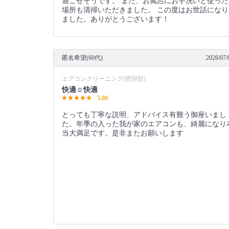
過ごせそうです。 また、お風呂にお手洗いと使った
場所も清掃いただきました。 この度はお世話になり
ました。ありがとうございます！
匿名希望(60代)
2026/07/
エアコンクリーニング(壁掛型)
快適☺️快適
5.00
とっても丁寧な説明、アドバイス有難う御座いまし
た。年季の入った我が家のエアコンも、綺麗になり
当大満足です。是非またお願いします