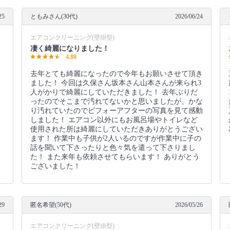
25
ともみさん(30代)
2026/06/24
エアコンクリーニング(壁掛型)
凄く綺麗になりました！
4.80
去年とても綺麗になったので今年もお願いさせて頂き
ました！ 今回は久保さん坂本さん山本さんが来られ3
人がかりで綺麗にしていただきました！ 去年ぶりだ
ったのでそこまで汚れてないかと思いましたが、かな
り汚れていたのでビフォーアフターの写真を見て感動
しました！ エアコン以外にもお風呂場やトイレなど
使用された所は綺麗にしていただきありがとうござい
ます！ 作業中も子供が2人いるのですが作業中に子の
話を聞いて下さったりと色々気を遣って下さりまし
た！ また来年も依頼させてもらいます！ ありがとう
ございました！
29
匿名希望(50代)
2026/05/26
エアコンクリーニング(壁掛型)