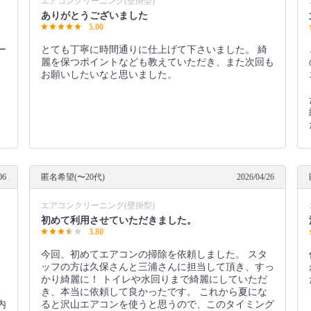
エアコンクリーニング(壁掛型)
ありがとうございました
5.00
ー
とても丁寧に時間通りに仕上げて下さいました。 綺
、
麗を保つポイントなども教えていただき、また次回も
、
お願いしたいなと思いました。
06
匿名希望(〜20代)
2026/04/26
エアコンクリーニング(壁掛型)
初めて利用させていただきました。
3.80
。
今回、初めてエアコンの掃除を依頼しました。 スタ
ッフの方は久保さんと三浦さんに担当して頂き、すっ
かり綺麗に！ トイレや水回りまで綺麗にしていただ
き、本当に依頼して良かったです。 これから夏にな
内
ると沢山エアコンを使うと思うので、このタイミング