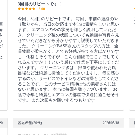
3回目のリピートです！
5.00
す
今回、3回目のリピートです。 毎回、事前の連絡のや
画
り取りから、当日の対応まで本当に素晴らしいと思い
毎
ます。 エアコンの今の状況を詳しく説明していただ
さ
き、クリーニング後の状態についても動画や写真を見
う
せていただきながら分かりやすく説明していただきま
が
した。 クリーニングBASEさんのスタッフの方は、全
員物腰が柔らかく、とても好感が持てる方ばかりです
た
し、価格もそうですが、こんな値段でここまでしてく
れるんですか！！という感じで作業を丁寧にしてくだ
さいます。 クリーニング後は、部屋や使われたお風
呂場などは綺麗に掃除してくださいますし、毎回感心
するのが、サービスでトイレなどの清掃もしてくださ
ることです。 このサービス精神は他の業者さんには
ないと思います。 本当に毎回有難うございます。 お
陰で今年も綺麗なエアコンの部屋で快適に過ごせそう
です。 また次回もお願いするつもりです！
20
匿名希望(30代)
2026/05/18