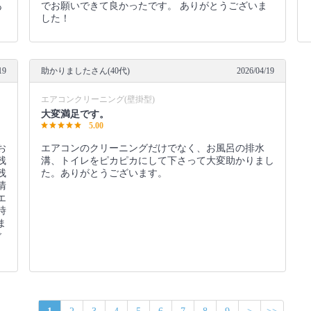
あ
でお願いできて良かったです。 ありがとうございま
した！
19
助かりましたさん(40代)
2026/04/19
エアコンクリーニング(壁掛型)
大変満足です。
5.00
お
エアコンのクリーニングだけでなく、お風呂の排水
残
溝、トイレをピカピカにして下さって大変助かりまし
残
た。ありがとうございます。
清
エ
時
ま
ご