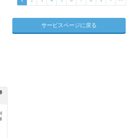
1
2
3
4
5
6
7
8
9
>
>>
サービスページに戻る
掃
制
海