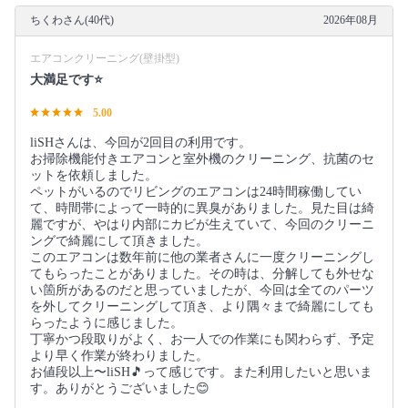
ちくわさん(40代)
2026年08月
エアコンクリーニング(壁掛型)
大満足です⭐️
5.00
liSHさんは、今回が2回目の利用です。
お掃除機能付きエアコンと室外機のクリーニング、抗菌のセ
ットを依頼しました。
ペットがいるのでリビングのエアコンは24時間稼働してい
て、時間帯によって一時的に異臭がありました。見た目は綺
麗ですが、やはり内部にカビが生えていて、今回のクリーニ
ングで綺麗にして頂きました。
このエアコンは数年前に他の業者さんに一度クリーニングし
てもらったことがありました。その時は、分解しても外せな
い箇所があるのだと思っていましたが、今回は全てのパーツ
を外してクリーニングして頂き、より隅々まで綺麗にしても
らったように感じました。
丁寧かつ段取りがよく、お一人での作業にも関わらず、予定
より早く作業が終わりました。
お値段以上〜liSH🎵って感じです。また利用したいと思いま
す。ありがとうございました😊