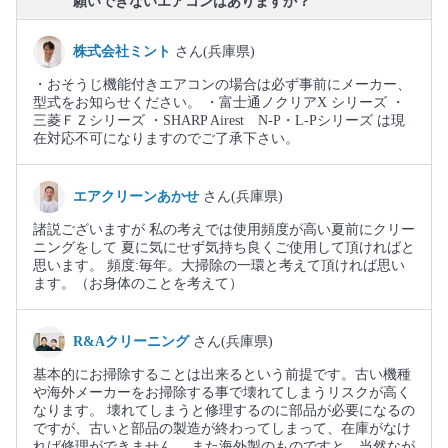
願いできないエアコンはありますか？
株式会社ミント
さん(兵庫県)
・おそうじ機能付きエアコンの場合は必ず事前にメーカー、
型式をお知らせください。 ・富士通ノクリアX シリーズ ・
三菱ＦＺシリーズ ・SHARP Airest N-P・L-Pシリーズ は現
在対応不可になりますのでご了承下さい。
エアクリーンあかせ
さん(兵庫県)
諸説ございますが 私の考えでは使用頻度が高い夏前にクリー
ニングをして 夏に気にせず気持ち良くご使用して頂ければと
思います。 頻度:毎年。大掃除の一環と考えて頂ければ思い
ます。（お身体のことを考えて）
R&Aクリーニング
さん(兵庫県)
基本的にお掃除することは出来るという前提です。古い機種
や海外メーカーをお掃除する事で壊れてしまうリスクが高く
なります。 壊れてしまうと修理するのに部品が必要になるの
ですが、古いと部品の製造が終わってしまって、在庫がなけ
れば修理ができません。 また海外製のものですと、当然なが