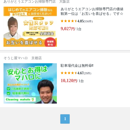
ありがとうエアコンお掃除専門店 大阪店
ありがとうエアコンお掃除専門店の価値
観第一位は「お互いを喜ばせる」です☆
4.85
(556件)
9,027
円
/ 1台
そうじ屋マハロ 京都店
駐車場代金は無料😆❗
4.67
(29件)
10,120
円
/ 1台
1