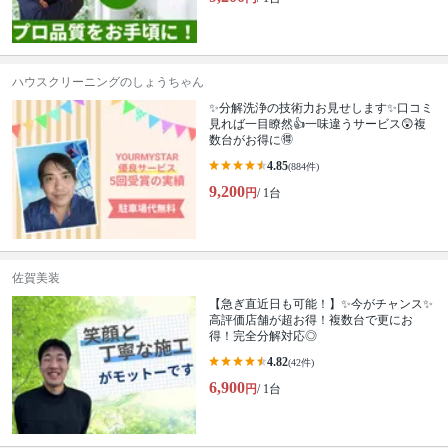
ハウスクリーニングのしょうちゃん
✨分解洗浄の技術力お見せします✨口コミ
見れば一目瞭然👍一味違うサービス😲複
数台がお得に🉐
4.85
(884件)
9,200
円
/ 1台
佐賀美装
【急ぎ直近日も可能！】✨今がチャンス✨
高評価店舗が超お得！複数台で更にお
得！完全分解対応◎
4.82
(42件)
6,900
円
/ 1台