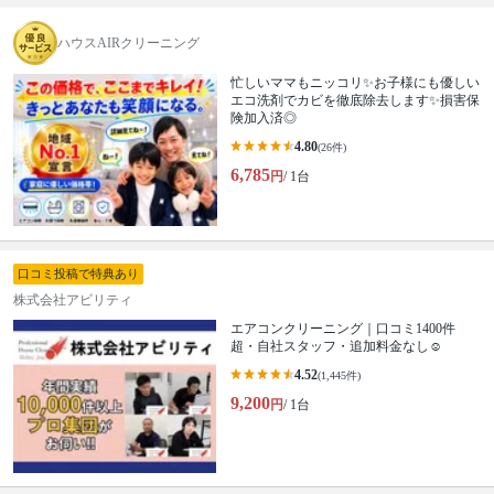
ハウスAIRクリーニング
忙しいママもニッコリ✨お子様にも優しい
エコ洗剤でカビを徹底除去します✨損害保
険加入済◎
4.80
(26件)
6,785
円
/ 1台
口コミ投稿で特典あり
株式会社アビリティ
エアコンクリーニング｜口コミ1400件
超・自社スタッフ・追加料金なし☺️
4.52
(1,445件)
9,200
円
/ 1台