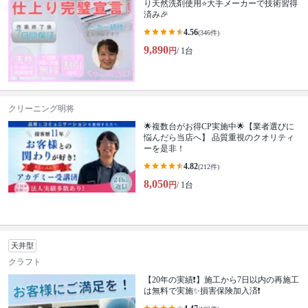
り天然洗剤使用⭐大手メーカーで技術習得
済み🎉
4.56
(346件)
9,890
円
/ 1台
クリーニング明将
🌟複数台がお得CP実施中🌟【業者選びに
悩んだら当店へ】 品質重視のクオリティ
ーを是非！
4.82
(212件)
8,050
円
/ 1台
天井型
クラフト
【20年の実績❗️】施工から7日以内の再施工
は無料で実施✨損害保険加入済❗️