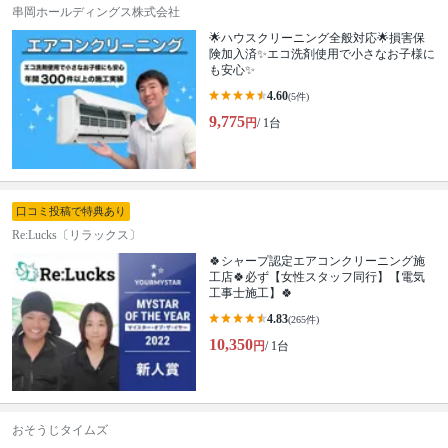
串岡ホールディングス株式会社
🌟ハウスクリーニング全般対応🌟損害保
険加入済✨エコ洗剤使用で小さなお子様に
も安心✨
4.60
(5件)
9,775
円
/ 1台
口コミ投稿で特典あり
Re:Lucks〔リラックス〕
🍀シャープ認定エアコンクリーニング施
工店🍀必ず【女性スタッフ同行】【電気
工事士施工】🍀
4.83
(265件)
10,350
円
/ 1台
おそうじタイムズ