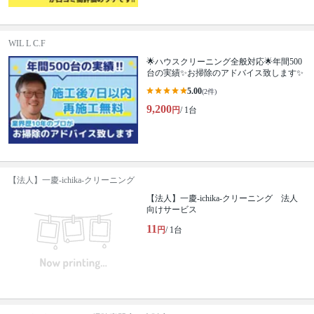
WIL L C.F
🌟ハウスクリーニング全般対応🌟年間500
台の実績✨お掃除のアドバイス致します✨
5.00
(2件)
9,200
円
/ 1台
【法人】一慶-ichika-クリーニング
【法人】一慶-ichika-クリーニング 法人
向けサービス
11
円
/ 1台