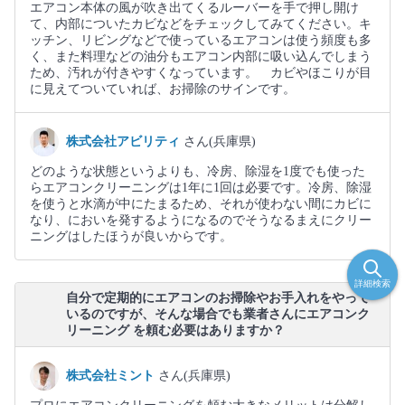
エアコン本体の風が吹き出てくるルーバーを手で押し開け
て、内部についたカビなどをチェックしてみてください。キ
ッチン、リビングなどで使っているエアコンは使う頻度も多
く、また料理などの油分もエアコン内部に吸い込んでしまう
ため、汚れが付きやすくなっています。 カビやほこりが目
に見えてついていれば、お掃除のサインです。
株式会社アビリティ
さん(兵庫県)
どのような状態というよりも、冷房、除湿を1度でも使った
らエアコンクリーニングは1年に1回は必要です。冷房、除湿
を使うと水滴が中にたまるため、それが使わない間にカビに
なり、においを発するようになるのでそうなるまえにクリー
ニングはしたほうが良いからです。
詳細検索
自分で定期的にエアコンのお掃除やお手入れをやって
いるのですが、そんな場合でも業者さんにエアコンク
リーニング を頼む必要はありますか？
株式会社ミント
さん(兵庫県)