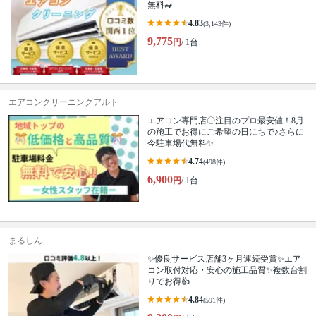
無料🚙
4.83
(3,143件)
9,775
円
/ 1台
エアコンクリーニングアルト
エアコン専門店〇注目のプロ最安値！8月
の施工でお得にご希望の日にちで♪さらに
今駐車場代無料✨
4.74
(498件)
6,900
円
/ 1台
まるしん
✨優良サービス店舗3ヶ月連続受賞✨エア
コン取付対応・安心の施工品質✨複数台割
りでお得👍
4.84
(591件)