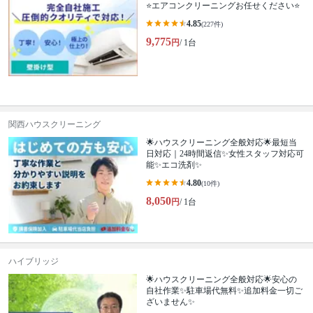
⭐エアコンクリーニングお任せください⭐
4.85
(227件)
9,775
円
/ 1台
関西ハウスクリーニング
🌟ハウスクリーニング全般対応🌟最短当
日対応｜24時間返信✨女性スタッフ対応可
能✨エコ洗剤✨
4.80
(10件)
8,050
円
/ 1台
ハイブリッジ
🌟ハウスクリーニング全般対応🌟安心の
自社作業✨️駐車場代無料✨️追加料金一切ご
ざいません✨