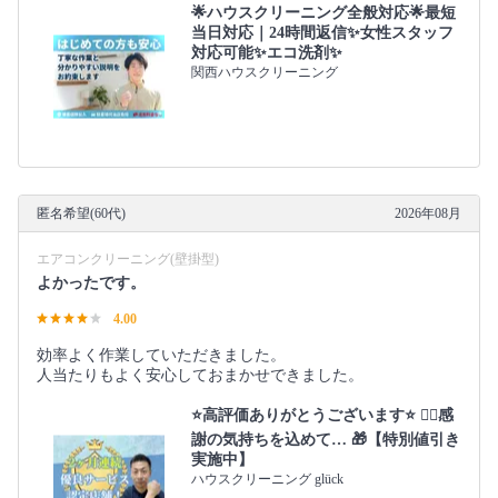
🌟ハウスクリーニング全般対応🌟最短
当日対応｜24時間返信✨女性スタッフ
対応可能✨エコ洗剤✨
関西ハウスクリーニング
匿名希望(60代)
2026年08月
エアコンクリーニング(壁掛型)
よかったです。
4.00
効率よく作業していただきました。
人当たりもよく安心しておまかせできました。
⭐️高評価ありがとうございます⭐️ 🙇‍♀️感
謝の気持ちを込めて… 🎁【特別値引き
実施中】
ハウスクリーニング glück