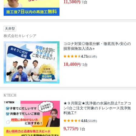
11,500
円
/ 1台
天井型
株式会社キレイシア
コロナ対策◎徹底分解・徹底洗浄♪安心の
損害保険加入済み⭐︎
4.73
(611件)
18,400
円
/ 1台
K'TECH
★９月限定★洗浄後の水漏れ防止‼︎エアコ
ン1台ご注文で対象のドレンホース洗浄無
料施工‼︎
4.61
(555件)
9,775
円
/ 1台