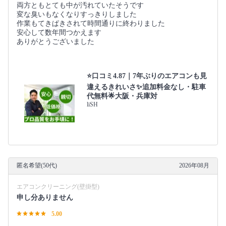
両方ともとても中が汚れていたそうです
変な臭いもなくなりすっきりしました
作業もてきぱきされて時間通りに終わりました
安心して数年間つかえます
ありがとうございました
⭐口コミ4.87｜7年ぶりのエアコンも見
違えるきれいさ✨追加料金なし・駐車
代無料🌟大阪・兵庫対
liSH
匿名希望(50代)
2026年08月
エアコンクリーニング(壁掛型)
申し分ありません
5.00