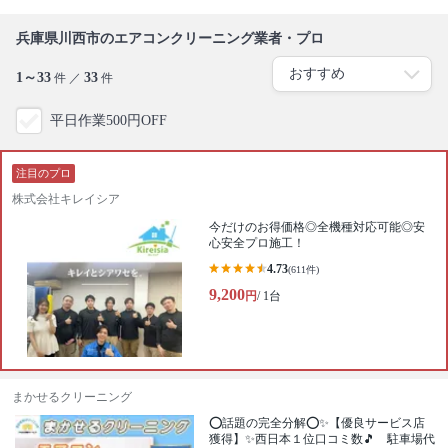
兵庫県川西市のエアコンクリーニング業者・プロ
1～33
33
件 ／
件
平日作業500円OFF
注目のプロ
株式会社キレイシア
今だけのお得価格◎全機種対応可能◎安
心安全プロ施工！
4.73
(611件)
9,200
円
/ 1台
まかせるクリーニング
⭕話題の完全分解⭕✨【優良サービス店
獲得】✨西日本１位口コミ数🎵 駐車場代