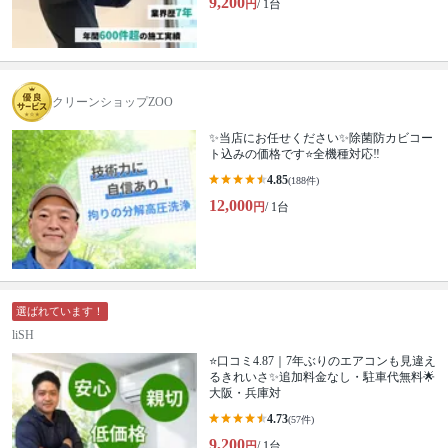
9,200
円
/ 1台
クリーンショップZOO
✨当店にお任せください✨除菌防カビコー
ト込みの価格です⭐️全機種対応‼️
4.85
(188件)
12,000
円
/ 1台
選ばれています！
liSH
⭐口コミ4.87｜7年ぶりのエアコンも見違え
るきれいさ✨追加料金なし・駐車代無料🌟
大阪・兵庫対
4.73
(57件)
9,200
円
/ 1台