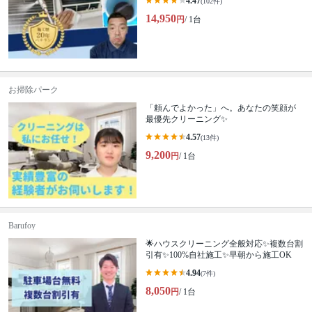
4.47
(102件)
14,950
円
/ 1台
お掃除パーク
「頼んでよかった」へ。あなたの笑顔が
最優先クリーニング✨
4.57
(13件)
9,200
円
/ 1台
Barufoy
🌟ハウスクリーニング全般対応✨複数台割
引有✨100%自社施工✨早朝から施工OK
4.94
(7件)
8,050
円
/ 1台