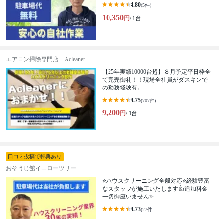
4.80
(5件)
10,350
円
/ 1台
エアコン掃除専門店 Acleaner
【25年実績10000台超】８月予定平日枠全
て完売御礼！！現場全社員がダスキンで
の勤務経験有。
4.75
(707件)
9,200
円
/ 1台
口コミ投稿で特典あり
おそうじ館イエローツリー
⭐ハウスクリーニング全般対応⭐経験豊富
なスタッフが施工いたします👍追加料金
一切御座いません✨
4.73
(27件)