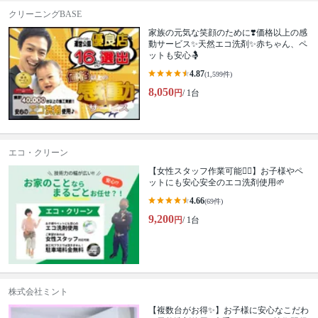
クリーニングBASE
家族の元気な笑顔のために❣️価格以上の感
動サービス✨天然エコ洗剤✨赤ちゃん、ペ
ットも安心🤱
4.87
(1,599件)
8,050
円
/ 1台
エコ・クリーン
【女性スタッフ作業可能🙆‍♀️】お子様やペ
ットにも安心安全のエコ洗剤使用🌱
4.66
(69件)
9,200
円
/ 1台
株式会社ミント
【複数台がお得✨】お子様に安心なこだわ