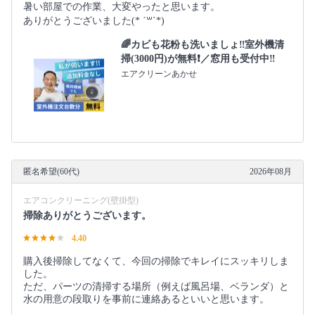
暑い部屋での作業、大変やったと思います。
ありがとうございました(* ˊ꒳ˋ*)
🌈カビも花粉も洗いましょ‼️室外機清
掃(3000円)が無料❗️／窓用も受付中‼️
エアクリーンあかせ
匿名希望(60代)
2026年08月
エアコンクリーニング(壁掛型)
掃除ありがとうございます。
4.40
購入後掃除してなくて、今回の掃除でキレイにスッキリしま
した。
ただ、パーツの清掃する場所（例えば風呂場、ベランダ）と
水の用意の段取りを事前に連絡あるといいと思います。