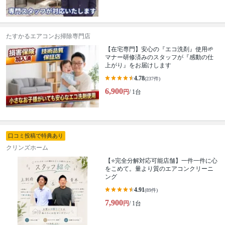
たすかるエアコンお掃除専門店
【在宅専門】安心の『エコ洗剤』使用🌱
マナー研修済みのスタッフが『感動の仕
上がり』をお届けします
4.78
(237件)
6,900
円
/ 1台
口コミ投稿で特典あり
クリンズホーム
【⭐完全分解対応可能店舗】一件一件に心
をこめて。量より質のエアコンクリーニ
ング
4.91
(89件)
7,900
円
/ 1台