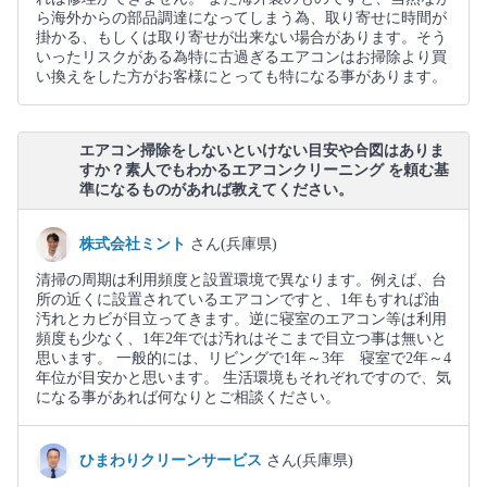
ら海外からの部品調達になってしまう為、取り寄せに時間が
掛かる、もしくは取り寄せが出来ない場合があります。そう
いったリスクがある為特に古過ぎるエアコンはお掃除より買
い換えをした方がお客様にとっても特になる事があります。
エアコン掃除をしないといけない目安や合図はありま
すか？素人でもわかるエアコンクリーニング を頼む基
準になるものがあれば教えてください。
株式会社ミント
さん(兵庫県)
清掃の周期は利用頻度と設置環境で異なります。例えば、台
所の近くに設置されているエアコンですと、1年もすれば油
汚れとカビが目立ってきます。逆に寝室のエアコン等は利用
頻度も少なく、1年2年では汚れはそこまで目立つ事は無いと
思います。 一般的には、リビングで1年～3年 寝室で2年～4
年位が目安かと思います。 生活環境もそれぞれですので、気
になる事があれば何なりとご相談ください。
ひまわりクリーンサービス
さん(兵庫県)