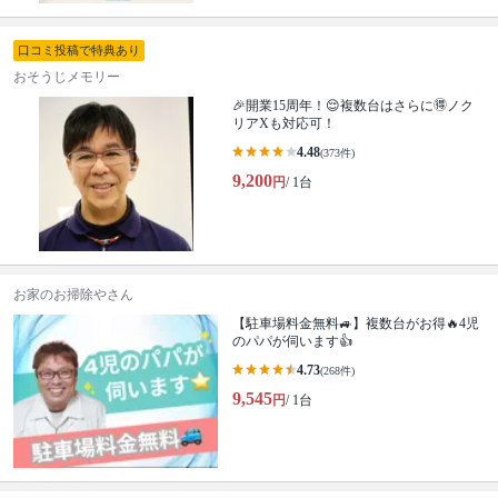
口コミ投稿で特典あり
おそうじメモリー
🎉開業15周年！😌複数台はさらに🉐ノク
リアXも対応可！
4.48
(373件)
9,200
円
/ 1台
お家のお掃除やさん
【駐車場料金無料🚙】複数台がお得🔥4児
のパパが伺います👍
4.73
(268件)
9,545
円
/ 1台