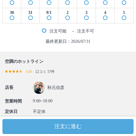
30
31
9/1
2
3
4
5
-
注文可能
注文不可
最終更新日：2026/07/31
空調のホットライン
4.80
口コミ 57件
店長
秋元信彦
9:00~18:00
営業時間
定休日
不定休
所在地
〒8120063 福岡県福岡市東区原田4-26-8エイルマン
注文に進む
ション箱崎公園206