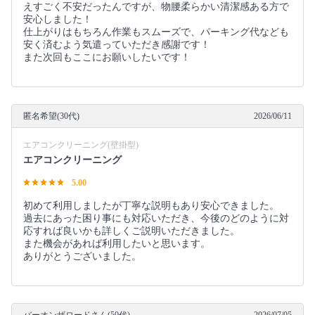
えすごく不安だったんですが、物腰柔らかい清潔感ある方で
安心しました！
仕上がりはもちろん作業もスムーズで、パーキング代なども
安く済むよう気遣っていただき感謝です！
また次回もここにお願いしたいです！
匿名希望(30代)
2026/06/11
エアコンクリーニング(壁掛型)
エアコンクリーニング
5.00
初めて利用しましたが丁寧な説明もあり安心できました。
過去にあった困り事にも対応いただき、今後のどのように対
応すれば良いかも詳しくご説明いただきました。
また機会があれば利用したいと思います。
ありがとうございました。
バーオンザロードさん(50代)
2026/07/05