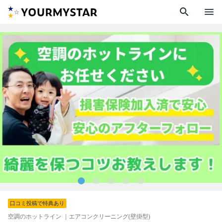
search
menu
口コミ投稿で特典あり
空調のホットライン
｜エアコンクリーニング(壁掛型)