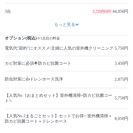
3台
44,850円
1,725円OFF
59,800円
2,300円OFF
74,750円
2,875円OFF
89,700円
3,450円OFF
104,650円
4,025円OFF
119,600円
4,600円OFF
134,550円
5,175円OFF
149,500円
5,750円OFF
もっと見る
オプション(税込)
※1点目の料金
電気代”節約”にオススメ❕主婦に人気の室外機クリーニング
5,750円
カビ対策に必須🌟防カビ抗菌コート
3,450円
防虫対策に👍ドレンホース洗浄
2,875円
【人気No. 1おまとめセット】室外機清掃+防カビ抗菌コー
5,750円
ト✨
【人気No.2まるごとセット】セットでお得✨室外機清掃＋
8,050円
防カビ抗菌コート＋ドレンホース