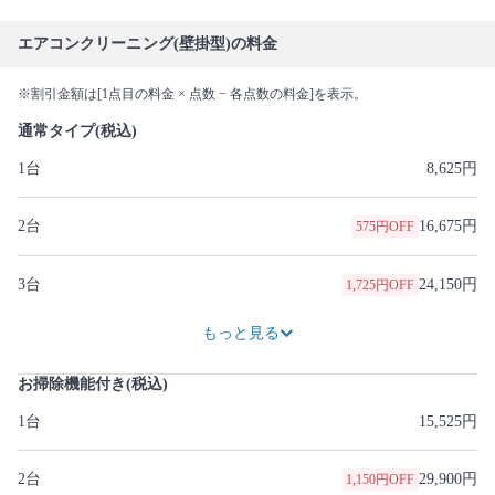
エアコンクリーニング(壁掛型)の料金
※割引金額は[1点目の料金 × 点数 − 各点数の料金]を表示。
通常タイプ(税込)
1台
8,625円
2台
16,675円
575円OFF
3台
24,150円
1,725円OFF
32,200円
2,300円OFF
40,250円
2,875円OFF
48,300円
3,450円OFF
56,350円
4,025円OFF
64,400円
4,600円OFF
72,450円
5,175円OFF
80,500円
5,750円OFF
もっと見る
お掃除機能付き(税込)
1台
15,525円
2台
29,900円
1,150円OFF