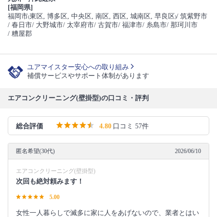
[福岡県]
福岡市
東区
, 博多区
, 中央区
, 南区
, 西区
, 城南区
, 早良区
/ 筑紫野市
(
)
/ 春日市
/ 大野城市
/ 太宰府市
/ 古賀市
/ 福津市
/ 糸島市
/ 那珂川市
/ 糟屋郡
ユアマイスター安心への取り組み
補償サービスやサポート体制があります
エアコンクリーニング(壁掛型)の口コミ・評判
総合評価
4.80
口コミ 57件
匿名希望(30代)
2026/06/10
エアコンクリーニング(壁掛型)
次回も絶対頼みます！
5.00
女性一人暮らしで滅多に家に人をあげないので、業者とはい