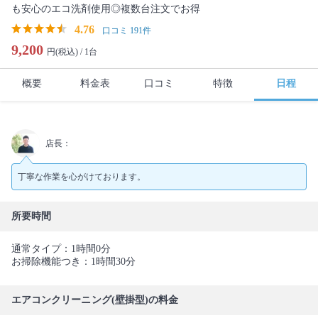
も安心のエコ洗剤使用◎複数台注文でお得
4.76
口コミ 191件
9,200
円(税込) /
1台
概要
料金表
口コミ
特徴
日程
店長：
丁寧な作業を心がけております。
所要時間
通常タイプ：1時間0分
お掃除機能つき：1時間30分
エアコンクリーニング(壁掛型)の料金