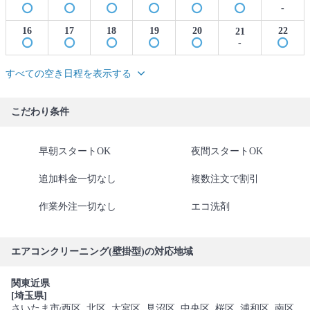
-
16
17
18
19
20
22
21
-
すべての空き日程を表示する
こだわり条件
早朝スタートOK
夜間スタートOK
追加料金一切なし
複数注文で割引
作業外注一切なし
エコ洗剤
エアコンクリーニング(壁掛型)の対応地域
関東近県
[埼玉県]
さいたま市
西区
, 北区
, 大宮区
, 見沼区
, 中央区
, 桜区
, 浦和区
, 南区
(