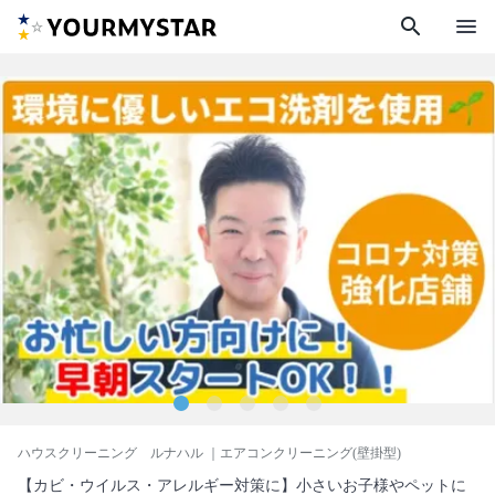
search
menu
ハウスクリーニング ルナハル
｜エアコンクリーニング(壁掛型)
【カビ・ウイルス・アレルギー対策に】小さいお子様やペットに