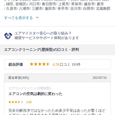
, 緑区
, 岩槻区
/ 川口市
/ 春日部市
/ 上尾市
/ 草加市
/ 越谷市
/ 蕨市
)
/ 久喜市
/ 八潮市
/ 三郷市
/ 蓮田市
/ 幸手市
/ 吉川市
/ 白岡市
/ 北葛飾郡
すべてを表示する
ユアマイスター安心への取り組み
補償サービスやサポート体制があります
エアコンクリーニング(壁掛型)の口コミ・評判
総合評価
4.76
口コミ 191件
匿名希望(30代)
2025/07/16
エアコンクリーニング(壁掛型)
エアコンの空気は劇的に変わった
3.60
完全分解洗浄ではなかったため多少不安はあったが驚くほど