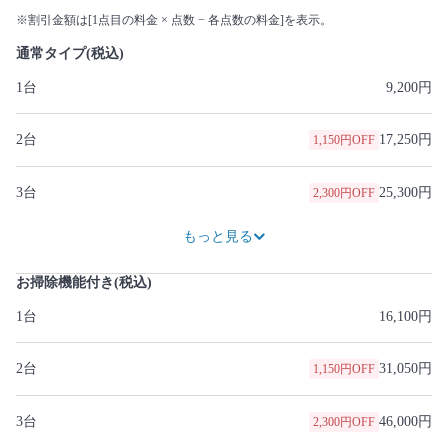
※割引金額は[1点目の料金 × 点数 − 各点数の料金]を表示。
通常タイプ(税込)
1台
9,200円
2台
17,250円
1,150円OFF
3台
25,300円
2,300円OFF
33,350円
3,450円OFF
41,400円
4,600円OFF
49,450円
5,750円OFF
57,500円
6,900円OFF
65,550円
8,050円OFF
73,600円
9,200円OFF
81,650円
10,350円OFF
もっと見る
お掃除機能付き(税込)
1台
16,100円
2台
31,050円
1,150円OFF
3台
46,000円
2,300円OFF
60,950円