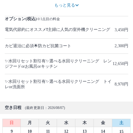
3,450円OFF
75,900円
4,600円OFF
90,850円
5,750円OFF
105,800円
6,900円OFF
120,750円
8,050円OFF
135,700円
9,200円OFF
150,650円
10,350円OFF
もっと見る
オプション(税込)
※1点目の料金
電気代節約にオススメ❗主婦に人気の室外機クリーニング
3,450円
カビ退治に必須🌟防カビ抗菌コート
2,300円
✨水回りセット割引有✨選べる水回りクリーニング レン
12,650円
ジフードorお風呂orキッチン
✨水回りセット割引有✨選べる水回りクリーニング トイ
8,970円
レor洗面所
空き日程
(最終更新日：2026/08/07)
日
月
火
水
木
金
土
9
10
11
12
13
14
15