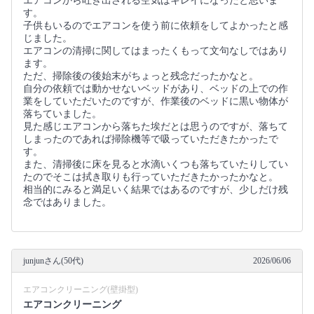
エアコンから吐き出される空気はキレイになったと思いま
す。
子供もいるのでエアコンを使う前に依頼をしてよかったと感
じました。
エアコンの清掃に関してはまったくもって文句なしではあり
ます。
ただ、掃除後の後始末がちょっと残念だったかなと。
自分の依頼では動かせないベッドがあり、ベッドの上での作
業をしていただいたのですが、作業後のベッドに黒い物体が
落ちていました。
見た感じエアコンから落ちた埃だとは思うのですが、落ちて
しまったのであれば掃除機等で吸っていただきたかったで
す。
また、清掃後に床を見ると水滴いくつも落ちていたりしてい
たのでそこは拭き取りも行っていただきたかったかなと。
相当的にみると満足いく結果ではあるのですが、少しだけ残
念ではありました。
junjunさん(50代)
2026/06/06
エアコンクリーニング(壁掛型)
エアコンクリーニング