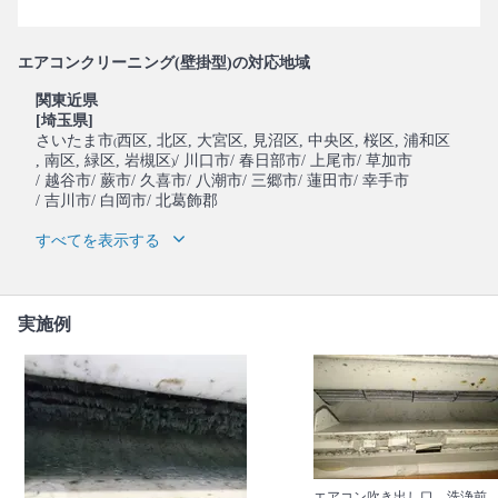
エアコンクリーニング(壁掛型)の対応地域
関東近県
[埼玉県]
さいたま市
西区
, 北区
, 大宮区
, 見沼区
, 中央区
, 桜区
, 浦和区
(
, 南区
, 緑区
, 岩槻区
/ 川口市
/ 春日部市
/ 上尾市
/ 草加市
)
/ 越谷市
/ 蕨市
/ 久喜市
/ 八潮市
/ 三郷市
/ 蓮田市
/ 幸手市
/ 吉川市
/ 白岡市
/ 北葛飾郡
すべてを表示する
実施例
エアコン吹き出し口 洗浄前