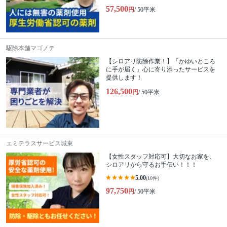
57,500
円
/ 50平米
駆除本舗マゴノテ
【シロアリ防除作業！】「かゆいところ
に手が届く」心に寄り添ったサービスを
提供します！
126,500
円
/ 50平米
エミテラスサービス城東
【女性スタッフ対応可】大切なお家を、
シロアリから守るお手伝い！！！
5.00
(10件)
97,750
円
/ 50平米