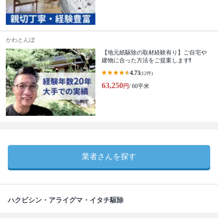
かわとんぼ
【地元紙駆除の取材経験有り】ご自宅や
建物に合った方法をご提案します❗️
4.73
(12件)
63,250
円
/ 60平米
業者さんを探す
ハクビシン・アライグマ・イタチ駆除