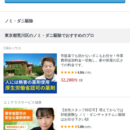
ノミ・ダニ駆除
東京都荒川区のノミ・ダニ駆除でおすすめのプロ
U&Sハウス
市販薬でも効かないダニもお任せ！作業
費用追加料金一切無し。家や部屋の広さ
での料金です。
4.84
(17件)
32,200
円
/ 1R
エミテラスサービス城東
【女性スタッフ対応可】増えてからでは
対処困難な ノミ・ダニ•チャタテムシ駆除
はお任せ下さい🙌
5.00
(10件)