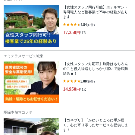
【女性スタッフ同行可能】ホテルマン・
寿司職人など接客業で25年の経験があり
ます
4.84
(17件)
17,250
円
/ 1R
エミテラスサービス城東
【女性スタッフ対応可】駆除はもちろん
のこと侵入経路もしっかり塞いで徹底防
除💪🔥！
5.00
(10件)
14,950
円
/ 1R
駆除本舗マゴノテ
【ゴキブリ】「かゆいところに手が届
く」心に寄り添ったサービスを提供しま
す！