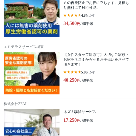
ミの再発防止でお役に立ちます。見積も
り無料にて対応可能。
4.84
(17件)
34,500
円
/ 60平米
エミテラスサービス城東
【女性スタッフ対応可】大切なご家族・
お家をネズミから守るお手伝いをさせて
頂きます！
5.00
(10件)
40,250
円
/ 60平米
株式会社ZEAL
ネズミ駆除サービス
17,250
円
/ 60平米