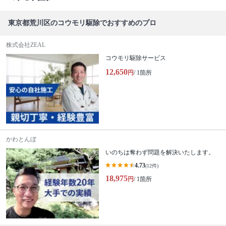
東京都荒川区のコウモリ駆除でおすすめのプロ
株式会社ZEAL
コウモリ駆除サービス
12,650
円
/ 1箇所
かわとんぼ
いのちは奪わず問題を解決いたします。
4.73
(12件)
18,975
円
/ 1箇所