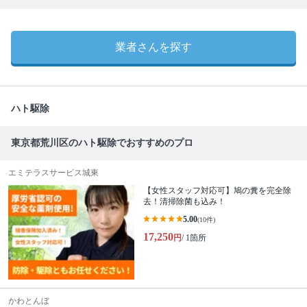
業者さんを探す
ハト駆除
東京都荒川区のハト駆除でおすすめのプロ
エミテラスサービス城東
【女性スタッフ対応可】鳩の糞を完全除
去！清掃除菌も込み！
5.00
(10件)
17,250
円
/ 1箇所
かわとんぼ