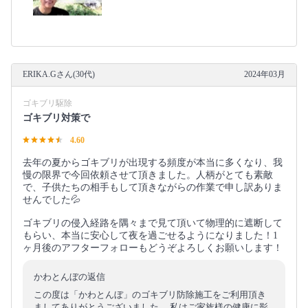
ERIKA.Gさん(30代)
2024年03月
ゴキブリ駆除
ゴキブリ対策で
4.60
去年の夏からゴキブリが出現する頻度が本当に多くなり、我
慢の限界で今回依頼させて頂きました。人柄がとても素敵
で、子供たちの相手もして頂きながらの作業で申し訳ありま
せんでした💦
ゴキブリの侵入経路を隅々まで見て頂いて物理的に遮断して
もらい、本当に安心して夜を過ごせるようになりました！1
ヶ月後のアフターフォローもどうぞよろしくお願いします！
かわとんぼの返信
この度は「かわとんぼ」のゴキブリ防除施工をご利用頂き
ましてありがとうございました。 私はご家族様の健康に影