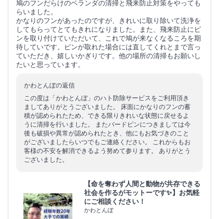
鳩のフンだらけのベランダの清掃と飛来防止対策をやっても
らいました。
かなりのフンがあったのですが、きれいに取り除いて洗浄を
してもらってとてもきれになりました。また、飛来防止にピ
ンを取り付けていただいて、これで鳩が来なくなるころを期
待していです。ピンが取れた場合には直してくれとまで言っ
ていただき、嬉しいかぎりです。他の場所の清掃もお願いし
たいと思っています。
かわとんぼの返信
この度は「かわとんぼ」のハト防除サービスをご利用頂き
ましてありがとうございました。 床面にかなりのフンの蓄
積が認められたため、できる限りきれいな状態に戻せるよ
うに清掃を行いました。 またバードピンにつきましては今
後も破損や異常が認められたとき、他にもお気づきのこと
がございましたらいつでもご連絡ください。 これからもお
客様の不安を解消できるよう努めて参ります。 ありがとう
ございました。
【命を奪わず人間と動物が共存できる
社会を作るがモットーです✨】お気軽
にご相談ください！
かわとんぼ