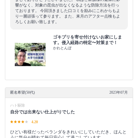
響がなく、対象の昆虫が出なくなるような防除方法を行っ
ております。 今回頂きました口コミを励みにこれからもよ
り一層頑張って参ります。 また、来月のアフター点検もよ
ろしくお願い致します。
ゴキブリを寄せ付けないお家にしま
す。侵入経路の特定〜対策まで！
かわとんぼ
匿名希望(50代)
2023年07月
ハト駆除
自分では出来ない仕上がりでした
4.20
ひどい有様だったベランダをきれいにしていただき、ほんと
うに気分が晴れて毎日安心して過ごしています。