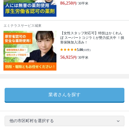
86,250
円
/ 30平米
エミテラスサービス城東
【女性スタッフ対応可】特技はかくれん
ぼ スーパートコジラミが勢力拡大中 ！損
害保険加入済み！
5.00
(10件)
56,925
円
/ 30平米
業者さんを探す
他の市区町村を選択する