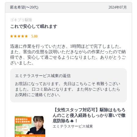
匿名希望(〜20代)
2024年07月
ゴキブリ駆除
これで安心して眠れます
5.00
迅速に作業を行っていただき、1時間ほどで完了しました。
また、害虫の生態を説明いただきながらの作業だったので納
得でき、安心して過ごせるようになりました。ありがとうご
ざいました。
エミテラスサービス城東の返信
お世話になっております。 先日はこちらこそ 有難うござい
ました。 口コミ励みになります。 また何かございましたら
お気軽にご連絡ください。
【女性スタッフ対応可】駆除はもちろ
んのこと侵入経路もしっかり塞いで徹
底防除💪🔥！
エミテラスサービス城東