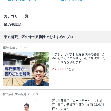
カテゴリー一覧
蜂の巣駆除
東京都荒川区の蜂の巣駆除でおすすめのプロ
駆除本舗マゴノテ
【アシナガバチ】駆除及び巣の撤去。か
ゆいところに手が届く」心に寄り添った
サービスを提供します！
25,300
円
/ 1箇所
株式会社生活緊急サービス
害虫駆除専門！ロードサービスにも対
応！専用の防護服と薬剤で的確な駆除を
行っています！