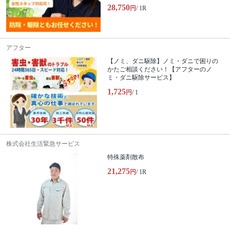
28,750
円
/ 1R
アフター
【ノミ、ダニ駆除】ノミ・ダニで困りの
かたご相談ください！【アフターのノ
ミ・ダニ駆除サービス】
1,725
円
/ 1
株式会社生活緊急サービス
特殊薬剤散布
21,275
円
/ 1R