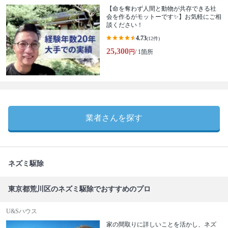
【命を奪わず人間と動物が共存できる社
会を作るがモットーです✨】お気軽にご相
談ください！
4.73
(12件)
25,300
円
/ 1箇所
業者さんを探す
ネズミ駆除
東京都荒川区のネズミ駆除でおすすめのプロ
U&Sハウス
家の間取りに詳しいことを活かし、ネズ