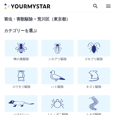
search
menu
害虫・害獣駆除 × 荒川区（東京都）
カテゴリーを選ぶ
蜂の巣駆除
シロアリ駆除
ゴキブリ駆除
コウモリ駆除
ハト駆除
ネズミ駆除
ハクビシン
ノミ・ダニ駆除
ムカデ駆除