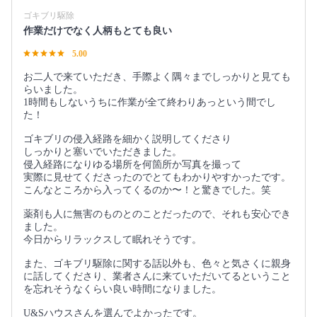
ゴキブリ駆除
作業だけでなく人柄もとても良い
5.00
お二人で来ていただき、手際よく隅々までしっかりと見ても
らいました。
1時間もしないうちに作業が全て終わりあっという間でし
た！
ゴキブリの侵入経路を細かく説明してくださり
しっかりと塞いでいただきました。
侵入経路になりゆる場所を何箇所か写真を撮って
実際に見せてくださったのでとてもわかりやすかったです。
こんなところから入ってくるのか〜！と驚きでした。笑
薬剤も人に無害のものとのことだったので、それも安心でき
ました。
今日からリラックスして眠れそうです。
また、ゴキブリ駆除に関する話以外も、色々と気さくに親身
に話してくださり、業者さんに来ていただいてるということ
を忘れそうなくらい良い時間になりました。
U&Sハウスさんを選んでよかったです。