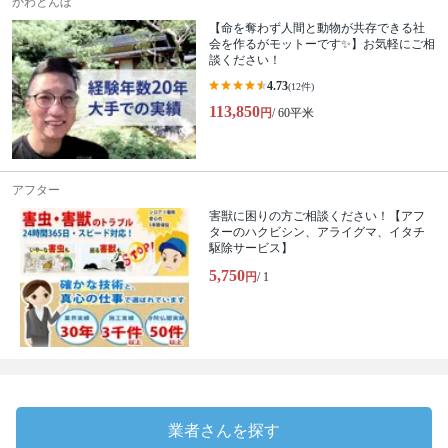
かわとんぼ
【命を奪わず人間と動物が共存できる社
会を作るがモットーです✨】お気軽にご相
談ください！
4.73
(12件)
113,850
円
/ 60平米
アフター
害獣に困りの方ご相談ください！【アフ
ターのハクビシン、アライグマ、イタチ
駆除サービス】
5,750
円
/ 1
業者さんを探す