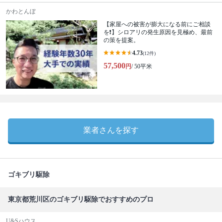
かわとんぼ
【家屋への被害が膨大になる前にご相談
を❗️】シロアリの発生原因を見極め、最前
の策を提案。
4.73
(12件)
57,500
円
/ 50平米
業者さんを探す
ゴキブリ駆除
東京都荒川区のゴキブリ駆除でおすすめのプロ
U&Sハウス