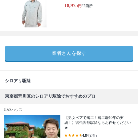
18,975
円
/ 2箇所
業者さんを探す
シロアリ駆除
東京都荒川区のシロアリ駆除でおすすめのプロ
U&Sハウス
【男女ペアで施工！施工歴10年の実
績！】害虫害獣駆除ならお任せください
🔥
4.84
(17件)