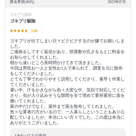
匿名希望(40代)
2025年07月
ゴキブリ駆除
ゴキブリ駆除
5.00
ゴキブリが出てしまい日々ビクビクするのが嫌でお願いしま
した。
ご連絡をしてすぐ返信があり、部屋数や広さをもとに料金を
お知らせしてくれました。
朝から遠いところ長時間かけてきて頂きました。
今回は男性お一人と女性お1人で来られて、調査を元に散布
をしてくださいました。
とても丁寧でわかりやすく説明してくださり、素早く作業し
てくださいました。
暑い中、汗をかきながら色々大変な中、笑顔で対応してくだ
さり、虫が入り込みそうな隙間を全て埋めて要所要所に薬を
撒いてくれました。
家の中だけでなく、屋外まで薬を散布してくれました。
色々な業者の方がいるので、一人暮らしということもあり心
配していましたが、本当にいい方々でした。この度は本当に
ありがとうございました。
U&Sハウスの返信