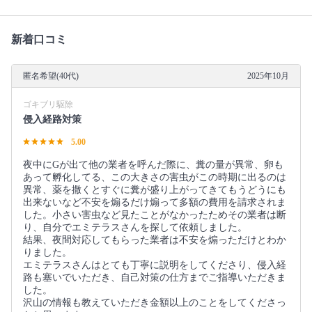
新着口コミ
匿名希望(40代)
2025年10月
ゴキブリ駆除
侵入経路対策
5.00
夜中にGが出て他の業者を呼んだ際に、糞の量が異常、卵も
あって孵化してる、この大きさの害虫がこの時期に出るのは
異常、薬を撒くとすぐに糞が盛り上がってきてもうどうにも
出来ないなど不安を煽るだけ煽って多額の費用を請求されま
した。小さい害虫など見たことがなかったためその業者は断
り、自分でエミテラスさんを探して依頼しました。
結果、夜間対応してもらった業者は不安を煽っただけとわか
りました。
エミテラスさんはとても丁寧に説明をしてくださり、侵入経
路も塞いでいただき、自己対策の仕方までご指導いただきま
した。
沢山の情報も教えていただき金額以上のことをしてくださっ