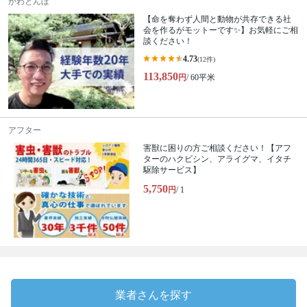
かわとんぼ
【命を奪わず人間と動物が共存できる社
会を作るがモットーです✨】お気軽にご相
談ください！
4.73
(12件)
113,850
円
/ 60平米
アフター
害獣に困りの方ご相談ください！【アフ
ターのハクビシン、アライグマ、イタチ
駆除サービス】
5,750
円
/ 1
業者さんを探す