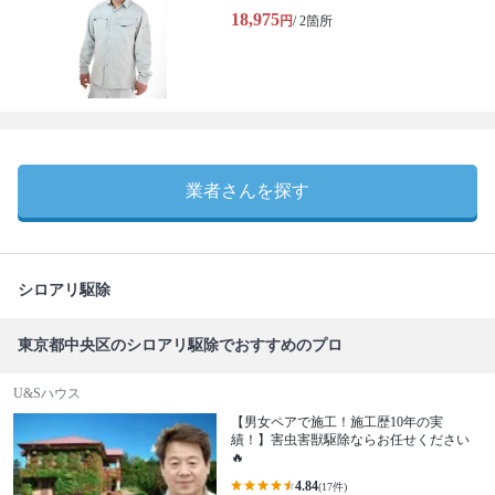
18,975
円
/ 2箇所
業者さんを探す
シロアリ駆除
東京都中央区のシロアリ駆除でおすすめのプロ
U&Sハウス
【男女ペアで施工！施工歴10年の実
績！】害虫害獣駆除ならお任せください
🔥
4.84
(17件)