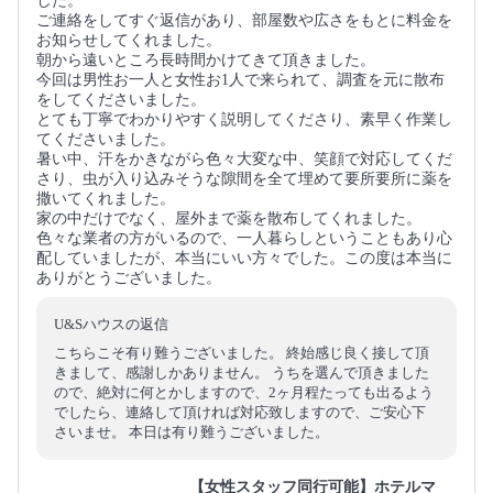
した。
ご連絡をしてすぐ返信があり、部屋数や広さをもとに料金を
お知らせしてくれました。
朝から遠いところ長時間かけてきて頂きました。
今回は男性お一人と女性お1人で来られて、調査を元に散布
をしてくださいました。
とても丁寧でわかりやすく説明してくださり、素早く作業し
てくださいました。
暑い中、汗をかきながら色々大変な中、笑顔で対応してくだ
さり、虫が入り込みそうな隙間を全て埋めて要所要所に薬を
撒いてくれました。
家の中だけでなく、屋外まで薬を散布してくれました。
色々な業者の方がいるので、一人暮らしということもあり心
配していましたが、本当にいい方々でした。この度は本当に
ありがとうございました。
U&Sハウスの返信
こちらこそ有り難うございました。 終始感じ良く接して頂
きまして、感謝しかありません。 うちを選んで頂きました
ので、絶対に何とかしますので、2ヶ月程たっても出るよう
でしたら、連絡して頂ければ対応致しますので、ご安心下
さいませ。 本日は有り難うございました。
【女性スタッフ同行可能】ホテルマ