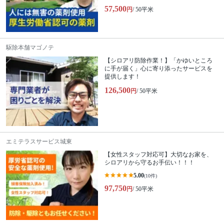
57,500
円
/ 50平米
駆除本舗マゴノテ
【シロアリ防除作業！】「かゆいところ
に手が届く」心に寄り添ったサービスを
提供します！
126,500
円
/ 50平米
エミテラスサービス城東
【女性スタッフ対応可】大切なお家を、
シロアリから守るお手伝い！！！
5.00
(10件)
97,750
円
/ 50平米