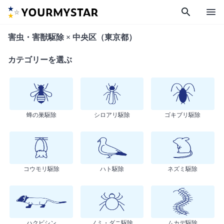
search
menu
害虫・害獣駆除 × 中央区（東京都）
カテゴリーを選ぶ
蜂の巣駆除
シロアリ駆除
ゴキブリ駆除
コウモリ駆除
ハト駆除
ネズミ駆除
ハクビシン
ノミ・ダニ駆除
ムカデ駆除