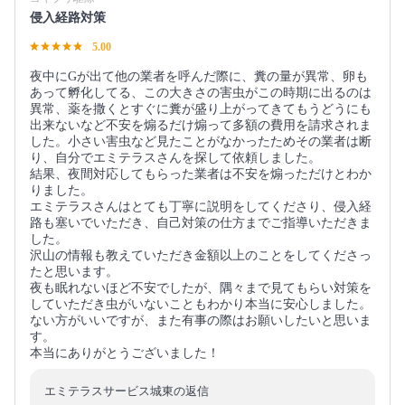
侵入経路対策
5.00
夜中にGが出て他の業者を呼んだ際に、糞の量が異常、卵も
あって孵化してる、この大きさの害虫がこの時期に出るのは
異常、薬を撒くとすぐに糞が盛り上がってきてもうどうにも
出来ないなど不安を煽るだけ煽って多額の費用を請求されま
した。小さい害虫など見たことがなかったためその業者は断
り、自分でエミテラスさんを探して依頼しました。
結果、夜間対応してもらった業者は不安を煽っただけとわか
りました。
エミテラスさんはとても丁寧に説明をしてくださり、侵入経
路も塞いでいただき、自己対策の仕方までご指導いただきま
した。
沢山の情報も教えていただき金額以上のことをしてくださっ
たと思います。
夜も眠れないほど不安でしたが、隅々まで見てもらい対策を
していただき虫がいないこともわかり本当に安心しました。
ない方がいいですが、また有事の際はお願いしたいと思いま
す。
本当にありがとうございました！
エミテラスサービス城東の返信