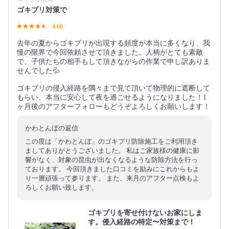
ゴキブリ対策で
4.60
去年の夏からゴキブリが出現する頻度が本当に多くなり、我
慢の限界で今回依頼させて頂きました。人柄がとても素敵
で、子供たちの相手もして頂きながらの作業で申し訳ありま
せんでした💦
ゴキブリの侵入経路を隅々まで見て頂いて物理的に遮断して
もらい、本当に安心して夜を過ごせるようになりました！1
ヶ月後のアフターフォローもどうぞよろしくお願いします！
かわとんぼの返信
この度は「かわとんぼ」のゴキブリ防除施工をご利用頂き
ましてありがとうございました。 私はご家族様の健康に影
響がなく、対象の昆虫が出なくなるような防除方法を行っ
ております。 今回頂きました口コミを励みにこれからもよ
り一層頑張って参ります。 また、来月のアフター点検もよ
ろしくお願い致します。
ゴキブリを寄せ付けないお家にしま
す。侵入経路の特定〜対策まで！