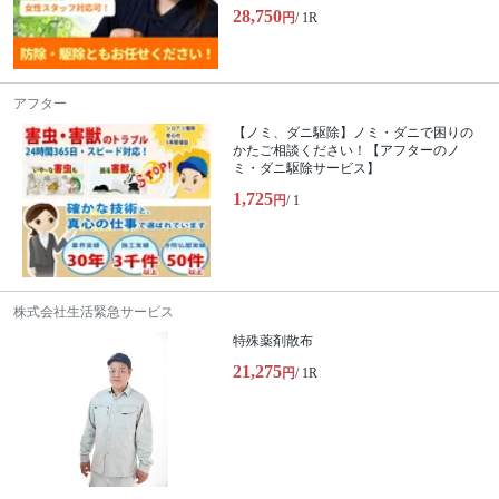
28,750
円
/ 1R
アフター
【ノミ、ダニ駆除】ノミ・ダニで困りの
かたご相談ください！【アフターのノ
ミ・ダニ駆除サービス】
1,725
円
/ 1
株式会社生活緊急サービス
特殊薬剤散布
21,275
円
/ 1R