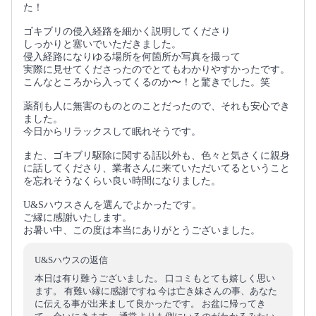
た！
ゴキブリの侵入経路を細かく説明してくださり
しっかりと塞いでいただきました。
侵入経路になりゆる場所を何箇所か写真を撮って
実際に見せてくださったのでとてもわかりやすかったです。
こんなところから入ってくるのか〜！と驚きでした。笑
薬剤も人に無害のものとのことだったので、それも安心でき
ました。
今日からリラックスして眠れそうです。
また、ゴキブリ駆除に関する話以外も、色々と気さくに親身
に話してくださり、業者さんに来ていただいてるということ
を忘れそうなくらい良い時間になりました。
U&Sハウスさんを選んでよかったです。
ご縁に感謝いたします。
お暑い中、この度は本当にありがとうございました。
U&Sハウスの返信
本日は有り難うございました。 口コミもとても嬉しく思い
ます。 有難い縁に感謝ですね 今は亡き妹さんの事、あなた
に伝える事が出来まして良かったです。 お盆に帰ってき