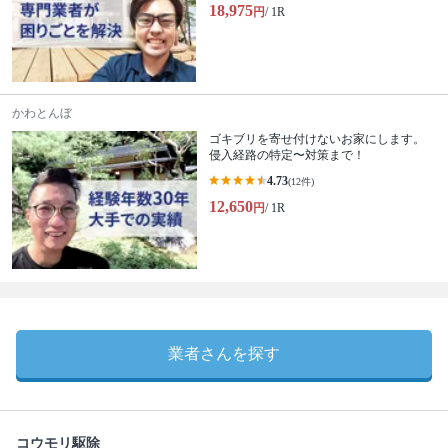
18,975
円
/ 1R
かわとんぼ
ゴキブリを寄せ付けないお家にします。
侵入経路の特定〜対策まで！
4.73
(12件)
12,650
円
/ 1R
業者さんを探す
コウモリ駆除