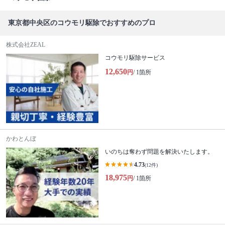
東京都中央区のコウモリ駆除でおすすめのプロ
株式会社ZEAL
コウモリ駆除サービス
12,650
円
/ 1箇所
かわとんぼ
いのちは奪わず問題を解決いたします。
4.73
(12件)
18,975
円
/ 1箇所