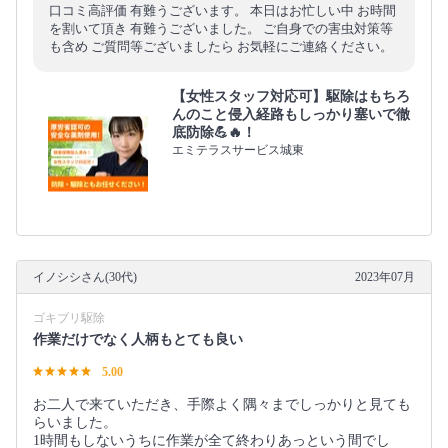
口コミ高評価 有難うございます。 本日はお忙しい中 お時間
を割いて頂き 有難うございました。 ご自身での害虫対策等
も含め ご質問等ございましたら お気軽にご連絡ください。
【女性スタッフ対応可】駆除はもちろ
んのこと侵入経路もしっかり塞いで徹
底防除💪🔥！
エミテラスサービス城東
イノシシさん(30代)
2023年07月
ゴキブリ駆除
作業だけでなく人柄もとても良い
5.00
お二人で来ていただき、手際よく隅々までしっかりと見ても
らいました。
1時間もしないうちに作業が全て終わりあっという間でし