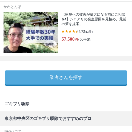
かわとんぼ
【家屋への被害が膨大になる前にご相談
を❗️】シロアリの発生原因を見極め、最前
の策を提案。
4.73
(12件)
57,500
円
/ 50平米
業者さんを探す
ゴキブリ駆除
東京都中央区のゴキブリ駆除でおすすめのプロ
U&Sハウス