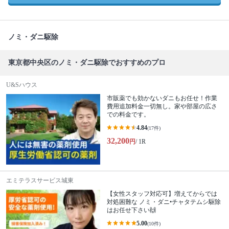
ノミ・ダニ駆除
東京都中央区のノミ・ダニ駆除でおすすめのプロ
U&Sハウス
市販薬でも効かないダニもお任せ！作業
費用追加料金一切無し。家や部屋の広さ
での料金です。
4.84
(17件)
32,200
円
/ 1R
エミテラスサービス城東
【女性スタッフ対応可】増えてからでは
対処困難な ノミ・ダニ•チャタテムシ駆除
はお任せ下さい🙌
5.00
(10件)