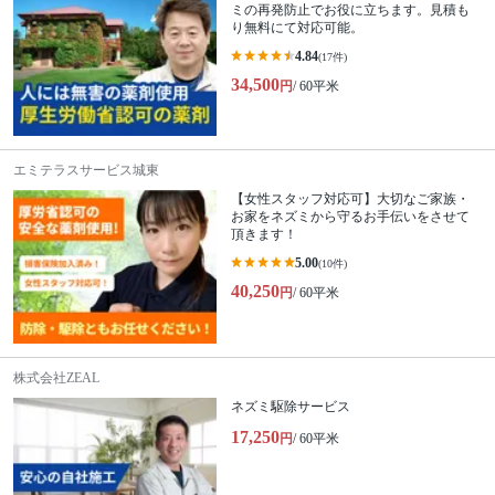
ミの再発防止でお役に立ちます。見積も
り無料にて対応可能。
4.84
(17件)
34,500
円
/ 60平米
エミテラスサービス城東
【女性スタッフ対応可】大切なご家族・
お家をネズミから守るお手伝いをさせて
頂きます！
5.00
(10件)
40,250
円
/ 60平米
株式会社ZEAL
ネズミ駆除サービス
17,250
円
/ 60平米