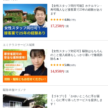
【女性スタッフ同行可能】ホテルマン・
寿司職人など接客業で25年の経験があり
ます
4.84
(17件)
17,250
円
/ 1R
エミテラスサービス城東
【女性スタッフ対応可】駆除はもちろん
のこと侵入経路もしっかり塞いで徹底防
除💪🔥！
5.00
(10件)
14,950
円
/ 1R
駆除本舗マゴノテ
【ゴキブリ】「かゆいところに手が届
く」心に寄り添ったサービスを提供しま
す！