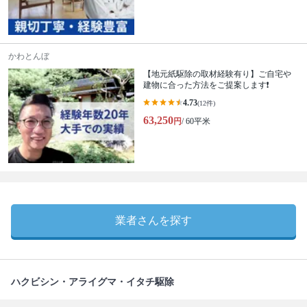
かわとんぼ
【地元紙駆除の取材経験有り】ご自宅や
建物に合った方法をご提案します❗️
4.73
(12件)
63,250
円
/ 60平米
業者さんを探す
ハクビシン・アライグマ・イタチ駆除