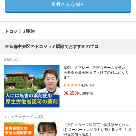
業者さんを探す
トコジラミ駆除
東京都中央区のトコジラミ駆除でおすすめのプロ
U&Sハウス
薬剤、スプレー、高圧スチームを使い、
再発率を最小限まで下げての施工になり
ます。
4.84
(17件)
86,250
円
/ 30平米
エミテラスサービス城東
【女性スタッフ対応可】特技はかくれん
ぼ スーパートコジラミが勢力拡大中 ！損
害保険加入済み！