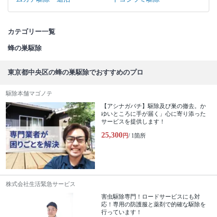
カテゴリー一覧
蜂の巣駆除
東京都中央区の蜂の巣駆除でおすすめのプロ
駆除本舗マゴノテ
【アシナガバチ】駆除及び巣の撤去。か
ゆいところに手が届く」心に寄り添った
サービスを提供します！
25,300
円
/ 1箇所
株式会社生活緊急サービス
害虫駆除専門！ロードサービスにも対
応！専用の防護服と薬剤で的確な駆除を
行っています！