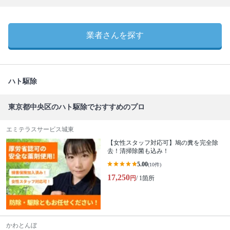
業者さんを探す
ハト駆除
東京都中央区のハト駆除でおすすめのプロ
エミテラスサービス城東
【女性スタッフ対応可】鳩の糞を完全除
去！清掃除菌も込み！
5.00
(10件)
17,250
円
/ 1箇所
かわとんぼ