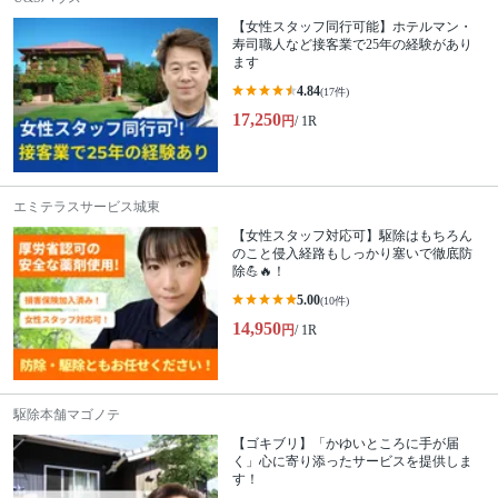
【女性スタッフ同行可能】ホテルマン・
寿司職人など接客業で25年の経験があり
ます
4.84
(17件)
17,250
円
/ 1R
エミテラスサービス城東
【女性スタッフ対応可】駆除はもちろん
のこと侵入経路もしっかり塞いで徹底防
除💪🔥！
5.00
(10件)
14,950
円
/ 1R
駆除本舗マゴノテ
【ゴキブリ】「かゆいところに手が届
く」心に寄り添ったサービスを提供しま
す！