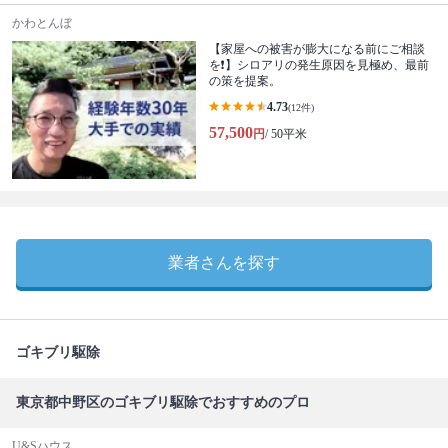
かわとんぼ
【家屋への被害が膨大になる前にご相談
を❗️】シロアリの発生原因を見極め、最前
の策を提案。
4.73
(12件)
57,500
円
/ 50平米
業者さんを探す
ゴキブリ駆除
東京都中野区のゴキブリ駆除でおすすめのプロ
U&Sハウス