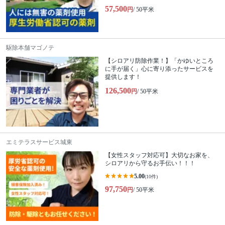
57,500
円
/ 50平米
駆除本舗マゴノテ
【シロアリ防除作業！】「かゆいところ
に手が届く」心に寄り添ったサービスを
提供します！
126,500
円
/ 50平米
エミテラスサービス城東
【女性スタッフ対応可】大切なお家を、
シロアリから守るお手伝い！！！
5.00
(10件)
97,750
円
/ 50平米