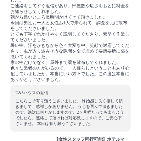
した。
ご連絡をしてすぐ返信があり、部屋数や広さをもとに料金を
お知らせしてくれました。
朝から遠いところ長時間かけてきて頂きました。
今回は男性お一人と女性お1人で来られて、調査を元に散布
をしてくださいました。
とても丁寧でわかりやすく説明してくださり、素早く作業し
てくださいました。
暑い中、汗をかきながら色々大変な中、笑顔で対応してくだ
さり、虫が入り込みそうな隙間を全て埋めて要所要所に薬を
撒いてくれました。
家の中だけでなく、屋外まで薬を散布してくれました。
色々な業者の方がいるので、一人暮らしということもあり心
配していましたが、本当にいい方々でした。この度は本当に
ありがとうございました。
U&Sハウスの返信
こちらこそ有り難うございました。 終始感じ良く接して頂
きまして、感謝しかありません。 うちを選んで頂きました
ので、絶対に何とかしますので、2ヶ月程たっても出るよう
でしたら、連絡して頂ければ対応致しますので、ご安心下
さいませ。 本日は有り難うございました。
【女性スタッフ同行可能】ホテルマ