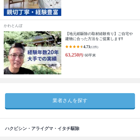
かわとんぼ
【地元紙駆除の取材経験有り】ご自宅や
建物に合った方法をご提案します❗️
4.73
(12件)
63,250
円
/ 60平米
業者さんを探す
ハクビシン・アライグマ・イタチ駆除