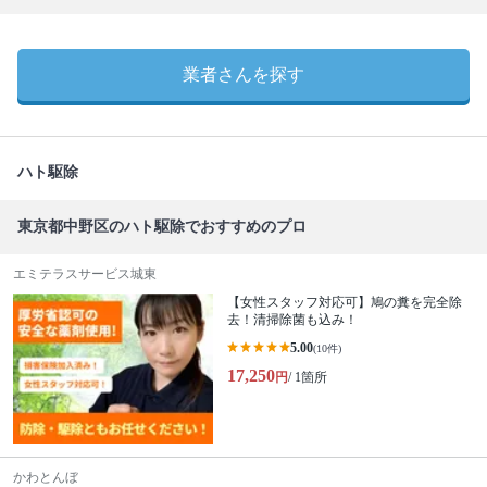
業者さんを探す
ハト駆除
東京都中野区のハト駆除でおすすめのプロ
エミテラスサービス城東
【女性スタッフ対応可】鳩の糞を完全除
去！清掃除菌も込み！
5.00
(10件)
17,250
円
/ 1箇所
かわとんぼ