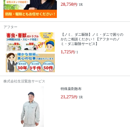
28,750
円
/ 1R
アフター
【ノミ、ダニ駆除】ノミ・ダニで困りの
かたご相談ください！【アフターのノ
ミ・ダニ駆除サービス】
1,725
円
/ 1
株式会社生活緊急サービス
特殊薬剤散布
21,275
円
/ 1R