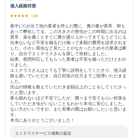
侵入経路対策
5.00
夜中にGが出て他の業者を呼んだ際に、糞の量が異常、卵も
あって孵化してる、この大きさの害虫がこの時期に出るのは
異常、薬を撒くとすぐに糞が盛り上がってきてもうどうにも
出来ないなど不安を煽るだけ煽って多額の費用を請求されま
した。小さい害虫など見たことがなかったためその業者は断
り、自分でエミテラスさんを探して依頼しました。
結果、夜間対応してもらった業者は不安を煽っただけとわか
りました。
エミテラスさんはとても丁寧に説明をしてくださり、侵入経
路も塞いでいただき、自己対策の仕方までご指導いただきま
した。
沢山の情報も教えていただき金額以上のことをしてくださっ
たと思います。
夜も眠れないほど不安でしたが、隅々まで見てもらい対策を
していただき虫がいないこともわかり本当に安心しました。
ない方がいいですが、また有事の際はお願いしたいと思いま
す。
本当にありがとうございました！
エミテラスサービス城東の返信