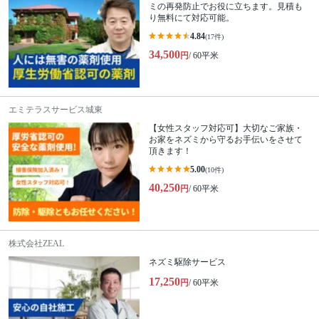
ミの再発防止でお役に立ちます。見積も
り無料にて対応可能。
4.84
(17件)
34,500
円
/ 60平米
エミテラスサービス城東
【女性スタッフ対応可】大切なご家族・
お家をネズミから守るお手伝いをさせて
頂きます！
5.00
(10件)
40,250
円
/ 60平米
株式会社ZEAL
ネズミ駆除サービス
17,250
円
/ 60平米