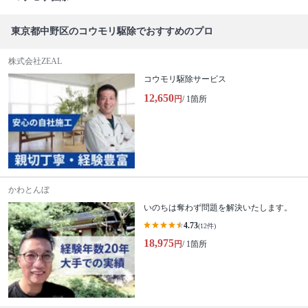
東京都中野区のコウモリ駆除でおすすめのプロ
株式会社ZEAL
コウモリ駆除サービス
12,650
円
/ 1箇所
かわとんぼ
いのちは奪わず問題を解決いたします。
4.73
(12件)
18,975
円
/ 1箇所