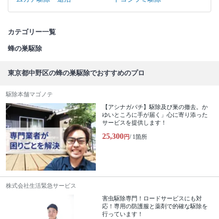
カテゴリー一覧
蜂の巣駆除
東京都中野区の蜂の巣駆除でおすすめのプロ
駆除本舗マゴノテ
【アシナガバチ】駆除及び巣の撤去。か
ゆいところに手が届く」心に寄り添った
サービスを提供します！
25,300
円
/ 1箇所
株式会社生活緊急サービス
害虫駆除専門！ロードサービスにも対
応！専用の防護服と薬剤で的確な駆除を
行っています！