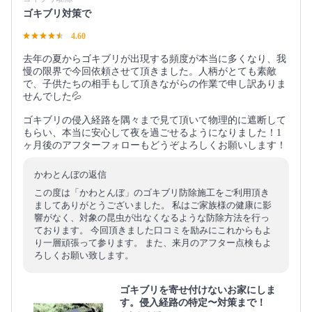
ゴキブリ対策で
4.60
去年の夏からゴキブリが出現する頻度が本当に多くなり、我
慢の限界で今回依頼させて頂きました。人柄がとても素敵
で、子供たちの相手もして頂きながらの作業で申し訳ありま
せんでした💦
ゴキブリの侵入経路を隅々まで見て頂いて物理的に遮断して
もらい、本当に安心して夜を過ごせるようになりました！1
ヶ月後のアフターフォローもどうぞよろしくお願いします！
かわとんぼの返信
この度は「かわとんぼ」のゴキブリ防除施工をご利用頂き
ましてありがとうございました。 私はご家族様の健康に影
響がなく、対象の昆虫が出なくなるような防除方法を行っ
ております。 今回頂きました口コミを励みにこれからもよ
り一層頑張って参ります。 また、来月のアフター点検もよ
ろしくお願い致します。
ゴキブリを寄せ付けないお家にしま
す。侵入経路の特定〜対策まで！