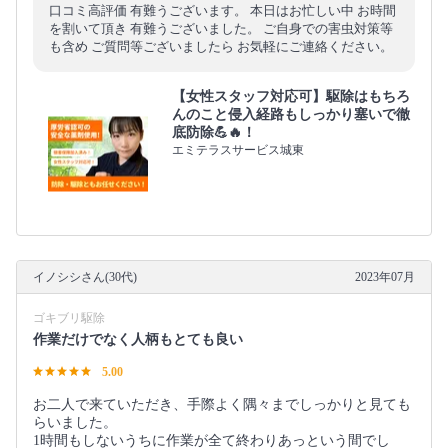
口コミ高評価 有難うございます。 本日はお忙しい中 お時間
を割いて頂き 有難うございました。 ご自身での害虫対策等
も含め ご質問等ございましたら お気軽にご連絡ください。
【女性スタッフ対応可】駆除はもちろ
んのこと侵入経路もしっかり塞いで徹
底防除💪🔥！
エミテラスサービス城東
イノシシさん(30代)
2023年07月
ゴキブリ駆除
作業だけでなく人柄もとても良い
5.00
お二人で来ていただき、手際よく隅々までしっかりと見ても
らいました。
1時間もしないうちに作業が全て終わりあっという間でし