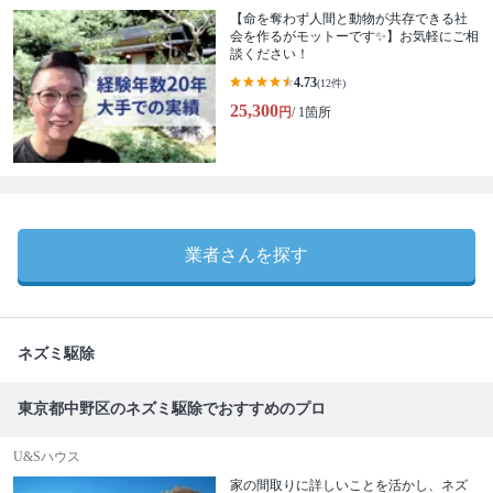
【命を奪わず人間と動物が共存できる社
会を作るがモットーです✨】お気軽にご相
談ください！
4.73
(12件)
25,300
円
/ 1箇所
業者さんを探す
ネズミ駆除
東京都中野区のネズミ駆除でおすすめのプロ
U&Sハウス
家の間取りに詳しいことを活かし、ネズ