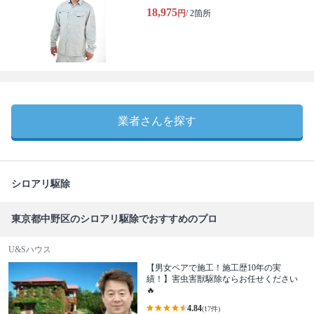
18,975
円
/ 2箇所
業者さんを探す
シロアリ駆除
東京都中野区のシロアリ駆除でおすすめのプロ
U&Sハウス
【男女ペアで施工！施工歴10年の実
績！】害虫害獣駆除ならお任せください
🔥
4.84
(17件)