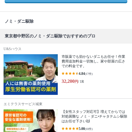
ノミ・ダニ駆除
東京都中野区のノミ・ダニ駆除でおすすめのプロ
U&Sハウス
市販薬でも効かないダニもお任せ！作業
費用追加料金一切無し。家や部屋の広さ
での料金です。
4.84
(17件)
32,200
円
/ 1R
エミテラスサービス城東
【女性スタッフ対応可】増えてからでは
対処困難な ノミ・ダニ•チャタテムシ駆除
はお任せ下さい🙌
5.00
(10件)