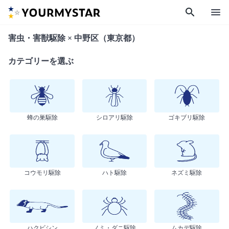
search
menu
害虫・害獣駆除 × 中野区（東京都）
カテゴリーを選ぶ
蜂の巣駆除
シロアリ駆除
ゴキブリ駆除
コウモリ駆除
ハト駆除
ネズミ駆除
ハクビシン
ノミ・ダニ駆除
ムカデ駆除