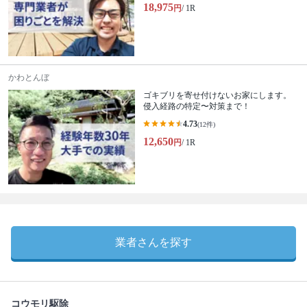
18,975
円
/ 1R
かわとんぼ
ゴキブリを寄せ付けないお家にします。
侵入経路の特定〜対策まで！
4.73
(12件)
12,650
円
/ 1R
業者さんを探す
コウモリ駆除