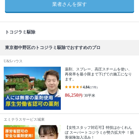
業者さんを探す
トコジラミ駆除
東京都中野区のトコジラミ駆除でおすすめのプロ
U&Sハウス
薬剤、スプレー、高圧スチームを使い、
再発率を最小限まで下げての施工になり
ます。
4.84
(17件)
86,250
円
/ 30平米
エミテラスサービス城東
【女性スタッフ対応可】特技はかくれん
ぼ スーパートコジラミが勢力拡大中 ！損
害保険加入済み！