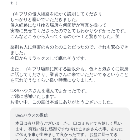
た！
ゴキブリの侵入経路を細かく説明してくださり
しっかりと塞いでいただきました。
侵入経路になりゆる場所を何箇所か写真を撮って
実際に見せてくださったのでとてもわかりやすかったです。
こんなところから入ってくるのか〜！と驚きでした。笑
薬剤も人に無害のものとのことだったので、それも安心でき
ました。
今日からリラックスして眠れそうです。
また、ゴキブリ駆除に関する話以外も、色々と気さくに親身
に話してくださり、業者さんに来ていただいてるということ
を忘れそうなくらい良い時間になりました。
U&Sハウスさんを選んでよかったです。
ご縁に感謝いたします。
お暑い中、この度は本当にありがとうございました。
U&Sハウスの返信
本日は有り難うございました。 口コミもとても嬉しく思い
ます。 有難い縁に感謝ですね 今は亡き妹さんの事、あなた
に伝える事が出来まして良かったです。 お盆に帰ってき