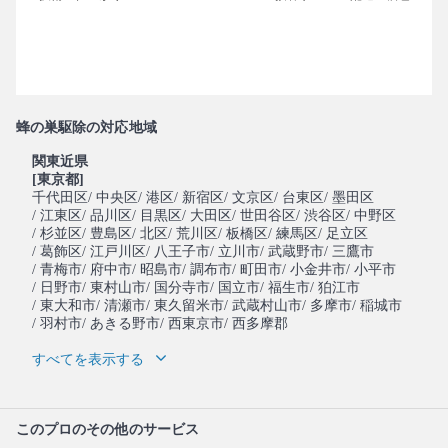
蜂の巣駆除の対応地域
関東近県
[東京都]
千代田区
/ 中央区
/ 港区
/ 新宿区
/ 文京区
/ 台東区
/ 墨田区
/ 江東区
/ 品川区
/ 目黒区
/ 大田区
/ 世田谷区
/ 渋谷区
/ 中野区
/ 杉並区
/ 豊島区
/ 北区
/ 荒川区
/ 板橋区
/ 練馬区
/ 足立区
/ 葛飾区
/ 江戸川区
/ 八王子市
/ 立川市
/ 武蔵野市
/ 三鷹市
/ 青梅市
/ 府中市
/ 昭島市
/ 調布市
/ 町田市
/ 小金井市
/ 小平市
/ 日野市
/ 東村山市
/ 国分寺市
/ 国立市
/ 福生市
/ 狛江市
/ 東大和市
/ 清瀬市
/ 東久留米市
/ 武蔵村山市
/ 多摩市
/ 稲城市
/ 羽村市
/ あきる野市
/ 西東京市
/ 西多摩郡
すべてを表示する
このプロのその他のサービス