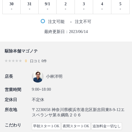
30
31
9/1
2
3
4
5
-
-
-
-
-
-
-
-
注文可能
注文不可
最終更新日：2023/06/14
駆除本舗マゴノテ
0
口コミ 0件
店長
小林洋明
9:00~18:00
営業時間
定休日
不定休
所在地
〒2230058 神奈川県横浜市港北区新吉田東8-9-12エ
スペランサ第８綱島２０６
こだわり
早朝スタートOK
夜間スタートOK
追加料金一切なし