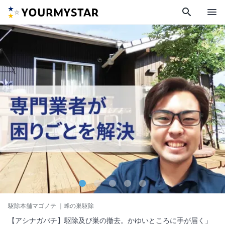
search
menu
駆除本舗マゴノテ
｜蜂の巣駆除
【アシナガバチ】駆除及び巣の撤去。かゆいところに手が届く」