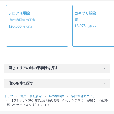
シロアリ駆除
ゴキブリ駆除
1R
1階の床面積 50平米
18,975
126,500
円(税込)
円(税込)
同じエリアの蜂の巣駆除を探す
他の条件で探す
トップ
害虫・害獣駆除
蜂の巣駆除
駆除本舗マゴノテ
【アシナガバチ】駆除及び巣の撤去。かゆいところに手が届く」心に寄
り添ったサービスを提供します！