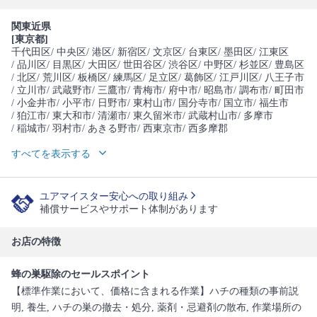
関東近県
[東京都]
千代田区
/ 中央区
/ 港区
/ 新宿区
/ 文京区
/ 台東区
/ 墨田区
/ 江東区
/ 品川区
/ 目黒区
/ 大田区
/ 世田谷区
/ 渋谷区
/ 中野区
/ 杉並区
/ 豊島区
/ 北区
/ 荒川区
/ 板橋区
/ 練馬区
/ 足立区
/ 葛飾区
/ 江戸川区
/ 八王子市
/ 立川市
/ 武蔵野市
/ 三鷹市
/ 青梅市
/ 府中市
/ 昭島市
/ 調布市
/ 町田市
/ 小金井市
/ 小平市
/ 日野市
/ 東村山市
/ 国分寺市
/ 国立市
/ 福生市
/ 狛江市
/ 東大和市
/ 清瀬市
/ 東久留米市
/ 武蔵村山市
/ 多摩市
/ 稲城市
/ 羽村市
/ あきる野市
/ 西東京市
/ 西多摩郡
すべてを表示する
ユアマイスター安心への取り組み
補償サービスやサポート体制があります
お店の特徴
蜂の巣駆除のセールスポイント
【標準作業において、価格に含まれる作業】ハチの種類の事前説
明, 養生, ハチの巣の撤去・処分, 薬剤・忌避剤の散布, 作業場所の