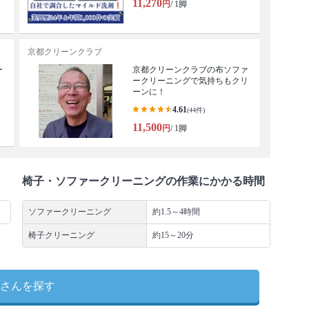
11,270
円
/ 1脚
京都クリーンクラブ
ー
京都クリーンクラブの布ソファ
ークリーニングで気持ちもクリ
ーンに！
4.61
(44件)
11,500
円
/ 1脚
椅子・ソファークリーニングの作業にかかる時間
ソファークリーニング
約1.5～4時間
椅子クリーニング
約15～20分
さんを探す