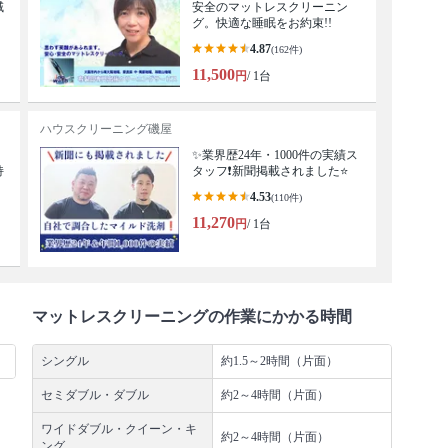
域
安全のマットレスクリーニン
グ。快適な睡眠をお約束!!
4.87
(162件)
11,500
円
/ 1台
ハウスクリーニング磯屋
・
✨業界歴24年・1000件の実績ス
持
タッフ❗️新聞掲載されました⭐️
4.53
(110件)
11,270
円
/ 1台
マットレスクリーニングの作業にかかる時間
シングル
約1.5～2時間（片面）
セミダブル・ダブル
約2～4時間（片面）
ワイドダブル・クイーン・キ
約2～4時間（片面）
ング