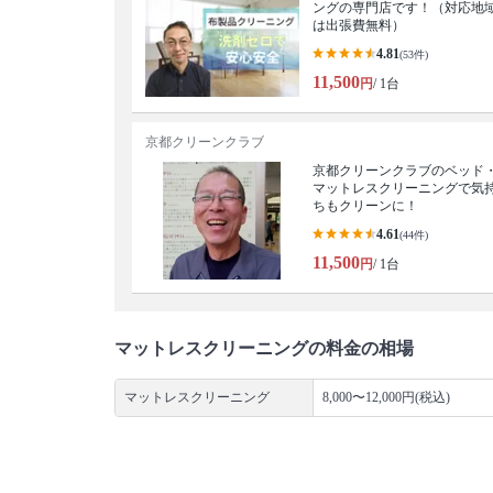
ングの専門店です！（対応地
は出張費無料）
4.81
(53件)
11,500
円
/ 1台
京都クリーンクラブ
京都クリーンクラブのベッド
マットレスクリーニングで気
ちもクリーンに！
4.61
(44件)
11,500
円
/ 1台
マットレスクリーニングの料金の相場
マットレスクリーニング
8,000〜12,000円(税込)