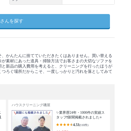
さんを探す
そ、かんたんに捨てていただきたくはありません。買い替える
ロが素材にあった道具・掃除方法でお客さまの大切なソファを
用と新品の購入費用を考えると、クリーニングを行ったほうが
くつろぐ場所だからこそ、一度しっかりと汚れを落としてみて
ハウスクリーニング磯屋
ニ
✨業界歴24年・1000件の実績ス
域
タッフ❗️新聞掲載されました⭐️
4.53
(110件)