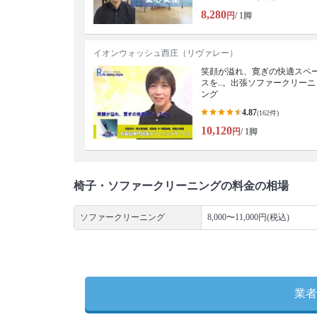
8,280
円
/ 1脚
イオンウォッシュ西庄（リヴァレー）
笑顔が溢れ、寛ぎの快適スペ
スを..。出張ソファークリーニ
ング
4.87
(162件)
10,120
円
/ 1脚
椅子・ソファークリーニングの料金の相場
ソファークリーニング
8,000〜11,000円(税込)
業者