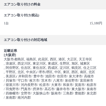
エアコン取り付けの料金
エアコン取り付け(税込)
1台
15,180円
エアコン取り付けの対応地域
近畿近県
[大阪府]
大阪市
都島区
, 福島区
, 此花区
, 西区
, 港区
, 大正区
, 天王寺区
(
, 浪速区
, 西淀川区
, 東淀川区
, 東成区
, 生野区
, 旭区
, 城東区
, 阿倍野区
, 住吉区
, 東住吉区
, 西成区
, 淀川区
, 鶴見区
, 住之江区
, 平野区
, 北区
, 中央区
/ 堺市
堺区
, 中区
, 東区
, 西区
, 南区
, 北区
)
(
, 美原区
/ 岸和田市
/ 豊中市
/ 池田市
/ 吹田市
/ 泉大津市
/ 高槻市
)
/ 貝塚市
/ 守口市
/ 枚方市
/ 茨木市
/ 八尾市
/ 泉佐野市
/ 富田林市
/ 寝屋川市
/ 河内長野市
/ 松原市
/ 大東市
/ 和泉市
/ 箕面市
/ 柏原市
/ 羽曳野市
/ 門真市
/ 摂津市
/ 高石市
/ 藤井寺市
/ 東大阪市
/ 泉南市
/ 四條畷市
/ 交野市
/ 大阪狭山市
/ 阪南市
/ 三島郡
/ 豊能郡
/ 泉北郡
/ 泉南郡
/ 南河内郡