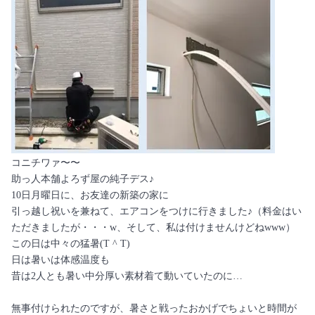
コニチワァ〜〜
助っ人本舗よろず屋の純子デス♪
10日月曜日に、お友達の新築の家に
引っ越し祝いを兼ねて、エアコンをつけに行きました♪（料金はい
ただきましたが・・・w、そして、私は付けませんけどねwww）
この日は中々の猛暑(T ^ T)
日は暑いは体感温度も
昔は2人とも暑い中分厚い素材着て動いていたのに…
無事付けられたのですが、暑さと戦ったおかげでちょいと時間が