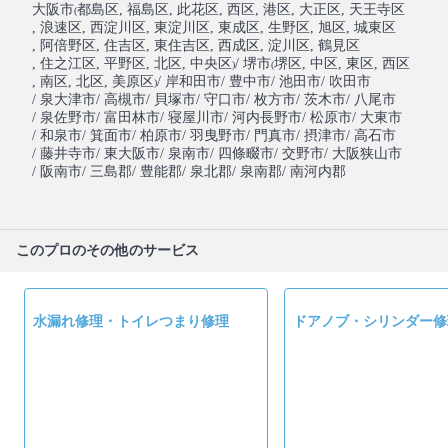
大阪市
都島区
, 福島区
, 此花区
, 西区
, 港区
, 大正区
, 天王寺区
(
, 浪速区
, 西淀川区
, 東淀川区
, 東成区
, 生野区
, 旭区
, 城東区
, 阿倍野区
, 住吉区
, 東住吉区
, 西成区
, 淀川区
, 鶴見区
, 住之江区
, 平野区
, 北区
, 中央区
/ 堺市
堺区
, 中区
, 東区
, 西区
)
(
, 南区
, 北区
, 美原区
/ 岸和田市
/ 豊中市
/ 池田市
/ 吹田市
)
/ 泉大津市
/ 高槻市
/ 貝塚市
/ 守口市
/ 枚方市
/ 茨木市
/ 八尾市
/ 泉佐野市
/ 富田林市
/ 寝屋川市
/ 河内長野市
/ 松原市
/ 大東市
/ 和泉市
/ 箕面市
/ 柏原市
/ 羽曳野市
/ 門真市
/ 摂津市
/ 高石市
/ 藤井寺市
/ 東大阪市
/ 泉南市
/ 四條畷市
/ 交野市
/ 大阪狭山市
/ 阪南市
/ 三島郡
/ 豊能郡
/ 泉北郡
/ 泉南郡
/ 南河内郡
このプロのその他のサービス
水漏れ修理・トイレつまり修理
ドアノブ・シリンダー修