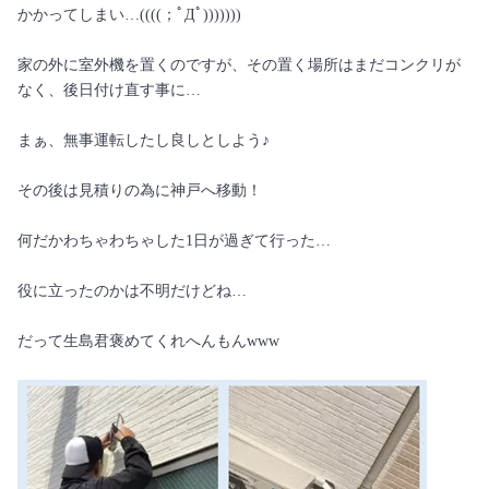
かかってしまい…((((；ﾟДﾟ)))))))
家の外に室外機を置くのですが、その置く場所はまだコンクリが
なく、後日付け直す事に…
まぁ、無事運転したし良しとしよう♪
その後は見積りの為に神戸へ移動！
何だかわちゃわちゃした1日が過ぎて行った…
役に立ったのかは不明だけどね…
だって生島君褒めてくれへんもんwww