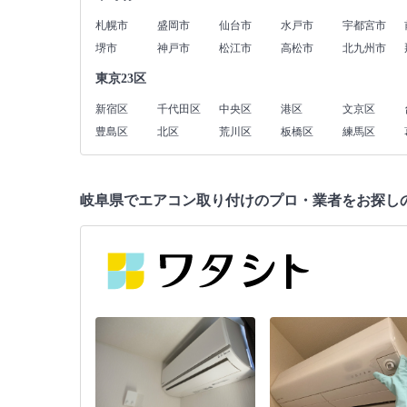
札幌市
盛岡市
仙台市
水戸市
宇都宮市
堺市
神戸市
松江市
高松市
北九州市
東京23区
新宿区
千代田区
中央区
港区
文京区
豊島区
北区
荒川区
板橋区
練馬区
岐阜県でエアコン取り付けのプロ・業者をお探し