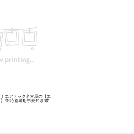
績！エアテック名古屋の【エ
】/対応都道府県愛知県/岐