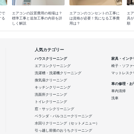
でで
エアコンの設置費用の相場は？
エアコンのコンセントの工事に
エア
する
標準工事と追加工事の内容を詳
は資格が必要！気になる工事費
具が
しく解説
用は？
順
人気カテゴリー
ハウスクリーニング
家具・インテ
エアコンクリーニング
椅子・ソファ
洗濯槽・洗濯機クリーニング
マットレスク
換気扇クリーニング
車の修理・お
キッチンクリーニング
車内清掃
洗面所クリーニング
洗車
トイレクリーニング
窓・サッシクリーニング
ベランダ・バルコニークリーニング
水回りクリーニング（セットメニュー）
引っ越し前後のおうちクリーニング