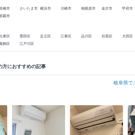
前橋市
さいたま市
横浜市
川崎市
相模原市
金沢市
甲府市
那覇市
台東区
墨田区
足立区
江東区
品川区
目黒区
大田区
葛飾区
江戸川区
の方におすすめの記事
岐阜県で