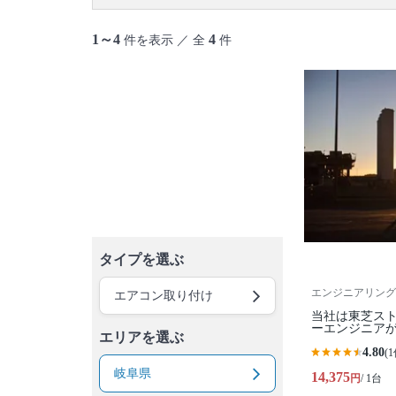
1～4
4
件を表示 ／ 全
件
タイプを選ぶ
エンジニアリング
エアコン取り付け
当社は東芝ス
ーエンジニア
エリアを選ぶ
4.80
(1
岐阜県
14,375
円
/ 1台