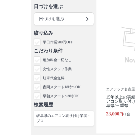
日づけを選ぶ
日づけを選ぶ
絞り込み
平日作業500円OFF
こだわり条件
追加料金一切なし
女性スタッフ作業
駐車代金無料
夜間スタート18時〜OK
エアテック名古屋
早朝スタート〜9時OK
15年以上の実
アコン取り付け
検索履歴
阜県/三重県
23,000
円
/ 1台
岐阜県のエアコン取り付け業者・
プロ