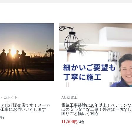
ル・石膏・ALC) / 配管類の用意(最大4m) / 配管類の
設置 / アース接続 / 真空引き施工(エアパージ) /動作
確認
口コミ
もご参照ください。
※本ページでは一部プロモーションを含む場合があ
ります。
・コネクト
AOKI電工
トア代行販売店です！メーカ
電気工事経験は20年以上！ベテランな
が工事にお伺いいたします！
はの安心安全な工事！外注は一切なし
困りごと幅広く対応
件)
11,500
円
/ 4台