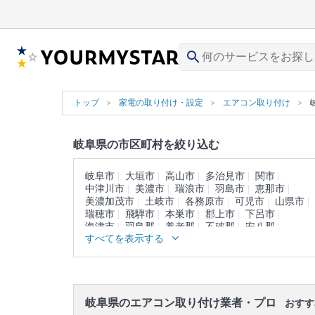
search
トップ
家電の取り付け・設定
エアコン取り付け
岐阜県の市区町村を絞り込む
岐阜市
大垣市
高山市
多治見市
関市
中津川市
美濃市
瑞浪市
羽島市
恵那市
美濃加茂市
土岐市
各務原市
可児市
山県市
瑞穂市
飛騨市
本巣市
郡上市
下呂市
海津市
羽島郡
養老郡
不破郡
安八郡
すべてを表示する
揖斐郡
本巣郡
加茂郡
可児郡
大野郡
岐阜県のエアコン取り付け業者・プロ
おすす