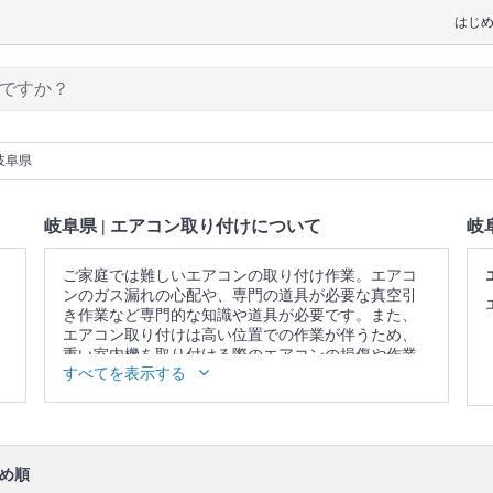
はじ
岐阜県
岐阜県 | エアコン取り付けについて
岐
ご家庭では難しいエアコンの取り付け作業。エアコ
ンのガス漏れの心配や、専門の道具が必要な真空引
き作業など専門的な知識や道具が必要です。また、
エアコン取り付けは高い位置での作業が伴うため、
重い室内機を取り付ける際のエアコンの損傷や作業
すべてを表示する
中の怪我の恐れがありますが、プロに頼めば安心で
す。
▼表示価格に含まれるエアコン取り付けの作業範囲
設置個所の構造確認 / 作業についての説明 / 背板取り
付け / 室内機設置 / 室外機据え置き台(プラブロック)
め順
設置 / 室外機設置 / 壁の配管穴開け(木造・モルタ