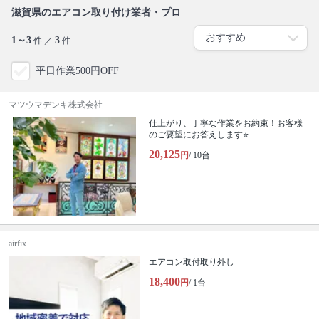
滋賀県のエアコン取り付け業者・プロ
1～3
3
件 ／
件
平日作業500円OFF
マツウマデンキ株式会社
仕上がり、丁寧な作業をお約束！お客様
のご要望にお答えします⭐️
20,125
円
/ 10台
airfix
エアコン取付取り外し
18,400
円
/ 1台