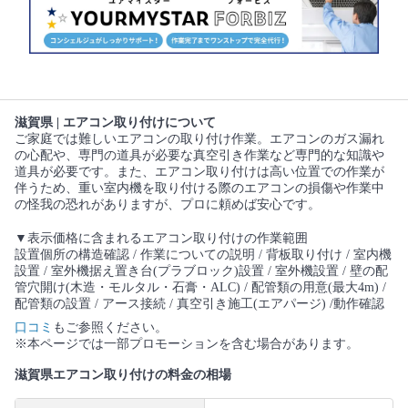
滋賀県 | エアコン取り付けについて
ご家庭では難しいエアコンの取り付け作業。エアコンのガス漏れ
の心配や、専門の道具が必要な真空引き作業など専門的な知識や
道具が必要です。また、エアコン取り付けは高い位置での作業が
伴うため、重い室内機を取り付ける際のエアコンの損傷や作業中
の怪我の恐れがありますが、プロに頼めば安心です。
▼表示価格に含まれるエアコン取り付けの作業範囲
設置個所の構造確認 / 作業についての説明 / 背板取り付け / 室内機
設置 / 室外機据え置き台(プラブロック)設置 / 室外機設置 / 壁の配
管穴開け(木造・モルタル・石膏・ALC) / 配管類の用意(最大4m) /
配管類の設置 / アース接続 / 真空引き施工(エアパージ) /動作確認
口コミ
もご参照ください。
※本ページでは一部プロモーションを含む場合があります。
滋賀県エアコン取り付けの料金の相場