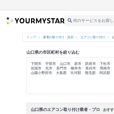
search
トップ
家電の取り付け・設定
エアコン取り付け
山口県の市区町村を絞り込む
下関市
宇部市
山口市
萩市
防府市
下松市
岩国市
光市
長門市
柳井市
美祢市
周南市
山陽小野田市
大島郡
玖珂郡
熊毛郡
阿武郡
山口県のエアコン取り付け業者・プロ
おすす