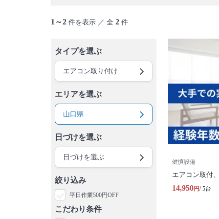
1～2
2
件を表示 ／ 全
件
タイプを選ぶ
エアコン取り付け
エリアを選ぶ
山口県
日づけを選ぶ
日づけを選ぶ
健慎設備
エアコン取付
絞り込み
14,950
円
/ 5台
平日作業500円OFF
こだわり条件