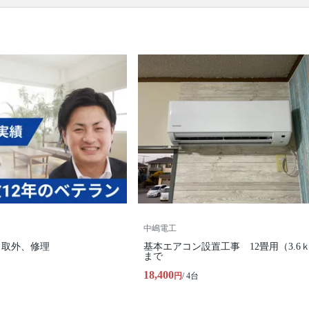
ル・石膏・ALC) / 配管類の用意(最大4m) / 配管類の
設置 / アース接続 / 真空引き施工(エアパージ) /動作
確認
口コミ
もご参照ください。
※本ページでは一部プロモーションを含む場合があ
ります。
中嶋電工
、取外、修理
基本エアコン設置工事 12畳用（3.6
まで
18,400
円
/ 4台