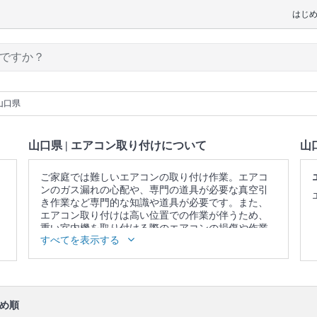
はじ
山口県
山口県 | エアコン取り付けについて
山
ご家庭では難しいエアコンの取り付け作業。エアコ
ンのガス漏れの心配や、専門の道具が必要な真空引
き作業など専門的な知識や道具が必要です。また、
エアコン取り付けは高い位置での作業が伴うため、
重い室内機を取り付ける際のエアコンの損傷や作業
すべてを表示する
中の怪我の恐れがありますが、プロに頼めば安心で
す。
▼表示価格に含まれるエアコン取り付けの作業範囲
設置個所の構造確認 / 作業についての説明 / 背板取り
付け / 室内機設置 / 室外機据え置き台(プラブロック)
め順
設置 / 室外機設置 / 壁の配管穴開け(木造・モルタ