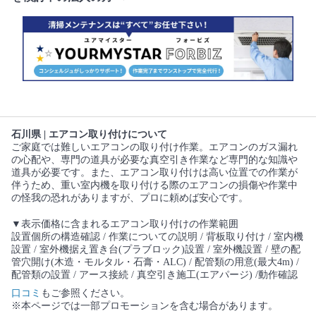
石川県 | エアコン取り付けについて
ご家庭では難しいエアコンの取り付け作業。エアコンのガス漏れ
の心配や、専門の道具が必要な真空引き作業など専門的な知識や
道具が必要です。また、エアコン取り付けは高い位置での作業が
伴うため、重い室内機を取り付ける際のエアコンの損傷や作業中
の怪我の恐れがありますが、プロに頼めば安心です。
▼表示価格に含まれるエアコン取り付けの作業範囲
設置個所の構造確認 / 作業についての説明 / 背板取り付け / 室内機
設置 / 室外機据え置き台(プラブロック)設置 / 室外機設置 / 壁の配
管穴開け(木造・モルタル・石膏・ALC) / 配管類の用意(最大4m) /
配管類の設置 / アース接続 / 真空引き施工(エアパージ) /動作確認
口コミ
もご参照ください。
※本ページでは一部プロモーションを含む場合があります。