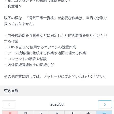
・電気コンセントへの接続（配線を除く）
・真空引き
以下の様な、『電気工事士資格』が必要な作業は、当店では取り
扱っておりません。
・内外接続線を直接壁などに固定したり防護装置を取り付けたり
する作業
・600Vを超えて使用するエアコンの設置作業
・アース接地極に接続する作業や地面に埋める作業
・コンセントの増設や移設
・内外接続電線同士の接続など
その他作業に関しては、メッセージにてお問い合わせください。
空き日程
2026/08
日
月
火
水
木
金
土