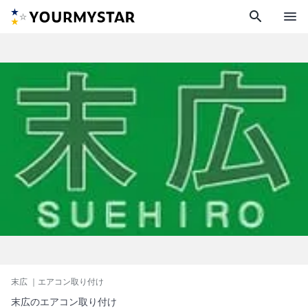
search
menu
末広
｜エアコン取り付け
末広のエアコン取り付け