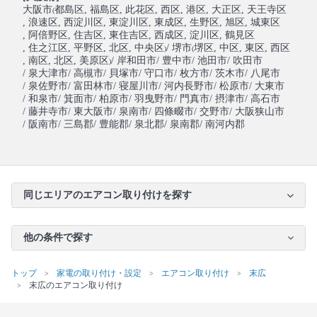
大阪市
都島区
, 福島区
, 此花区
, 西区
, 港区
, 大正区
, 天王寺区
(
, 浪速区
, 西淀川区
, 東淀川区
, 東成区
, 生野区
, 旭区
, 城東区
, 阿倍野区
, 住吉区
, 東住吉区
, 西成区
, 淀川区
, 鶴見区
, 住之江区
, 平野区
, 北区
, 中央区
/ 堺市
堺区
, 中区
, 東区
, 西区
)
(
, 南区
, 北区
, 美原区
/ 岸和田市
/ 豊中市
/ 池田市
/ 吹田市
)
/ 泉大津市
/ 高槻市
/ 貝塚市
/ 守口市
/ 枚方市
/ 茨木市
/ 八尾市
/ 泉佐野市
/ 富田林市
/ 寝屋川市
/ 河内長野市
/ 松原市
/ 大東市
/ 和泉市
/ 箕面市
/ 柏原市
/ 羽曳野市
/ 門真市
/ 摂津市
/ 高石市
/ 藤井寺市
/ 東大阪市
/ 泉南市
/ 四條畷市
/ 交野市
/ 大阪狭山市
/ 阪南市
/ 三島郡
/ 豊能郡
/ 泉北郡
/ 泉南郡
/ 南河内郡
同じエリアのエアコン取り付けを探す
他の条件で探す
トップ
家電の取り付け・設定
エアコン取り付け
末広
末広のエアコン取り付け