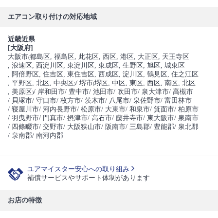
エアコン取り付けの対応地域
近畿近県
[大阪府]
大阪市
都島区
, 福島区
, 此花区
, 西区
, 港区
, 大正区
, 天王寺区
(
, 浪速区
, 西淀川区
, 東淀川区
, 東成区
, 生野区
, 旭区
, 城東区
, 阿倍野区
, 住吉区
, 東住吉区
, 西成区
, 淀川区
, 鶴見区
, 住之江区
, 平野区
, 北区
, 中央区
/ 堺市
堺区
, 中区
, 東区
, 西区
, 南区
, 北区
)
(
, 美原区
/ 岸和田市
/ 豊中市
/ 池田市
/ 吹田市
/ 泉大津市
/ 高槻市
)
/ 貝塚市
/ 守口市
/ 枚方市
/ 茨木市
/ 八尾市
/ 泉佐野市
/ 富田林市
/ 寝屋川市
/ 河内長野市
/ 松原市
/ 大東市
/ 和泉市
/ 箕面市
/ 柏原市
/ 羽曳野市
/ 門真市
/ 摂津市
/ 高石市
/ 藤井寺市
/ 東大阪市
/ 泉南市
/ 四條畷市
/ 交野市
/ 大阪狭山市
/ 阪南市
/ 三島郡
/ 豊能郡
/ 泉北郡
/ 泉南郡
/ 南河内郡
ユアマイスター安心への取り組み
補償サービスやサポート体制があります
お店の特徴