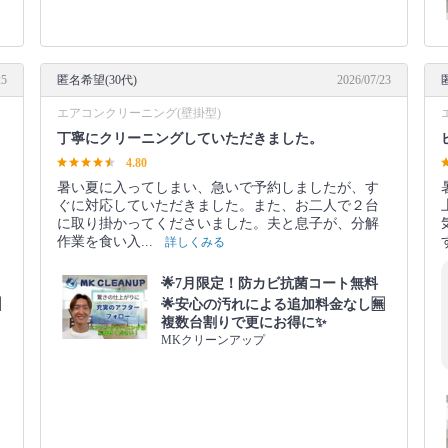
25
匿名希望(30代)
2026/07/23
エアコンクリーニング(壁掛型)
丁寧にクリーニングしていただきました。
4.80
暑い夏に入ってしまい、急いで予約しましたが、す
ぐに対応していただきました。また、お二人で２台
に取り掛かってくださいました。夫と息子が、分解
作業を食い入...
詳しくみる
🌟7月限定！防カビ抗菌コート無料
️
🌟安心の汚れによる追加料金なし🈚️
複数台割りで更にお得に✨
MKクリーンアップ