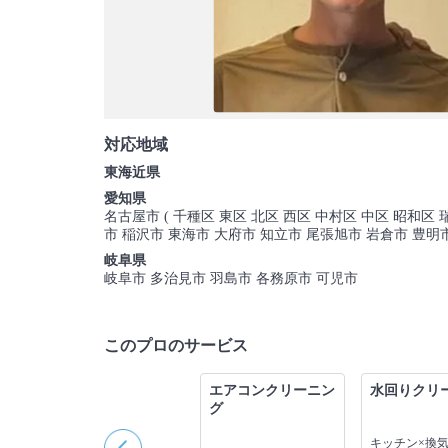
対応地域
東海近県
愛知県
名古屋市 ( 千種区 東区 北区 西区 中村区 中区 昭和区
市 稲沢市 東海市 大府市 知立市 尾張旭市 岩倉市 豊明
岐阜県
岐阜市 多治見市 羽島市 各務原市 可児市
このプロのサービス
グ
お風呂・浴室クリー
エアコンクリーニン
水回りクリ
ニング
グ
キッチン×換気