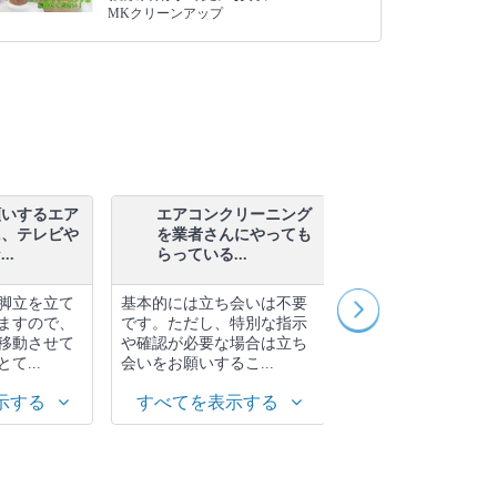
MKクリーンアップ
願いするエア
エアコンクリーニング
エアコンクリ
に、テレビや
を業者さんにやっても
を業者さんに
..
らっている...
場合、当日...
脚立を立て
基本的には立ち会いは不要
エアコンクリーニン
ますので、
です。ただし、特別な指示
者に依頼する際の準
移動させて
や確認が必要な場合は立ち
エアコン周辺の整理
て...
会いをお願いするこ...
や水道の確認、ペッ..
示する
すべてを表示する
すべてを表示す