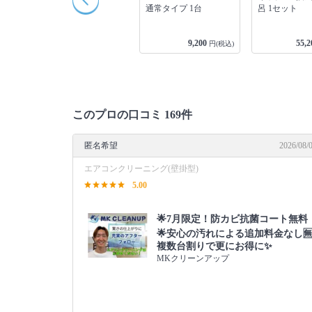
ット
呂 1セット
風呂釜洗浄 1箇所
通常タイプ 1台
18,400
9,200
55,2
込)
円(税込)
円(税込)
このプロの口コミ 169件
匿名希望
2026/08/
エアコンクリーニング(壁掛型)
5.00
🌟7月限定！防カビ抗菌コート無料
🌟安心の汚れによる追加料金なし🈚
複数台割りで更にお得に✨
MKクリーンアップ