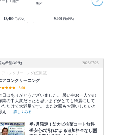
ード 1箇所
呂×トイレ×洗面所 1セ
箇所
ット
18,400
9,200
69,000
円(税込)
円(税込)
円(税込)
匿名希望(40代)
2026/07/26
エアコンクリーニング(壁掛型)
エアコンクリーニング
5.00
本日はありがとうございました。 暑い中お一人での
作業の中大変だったと思いますがとても綺麗にして
いただけて大満足です。 また次回もお願いしたいと
思え...
詳しくみる
🌟7月限定！防カビ抗菌コート無料
🌟安心の汚れによる追加料金なし🈚️