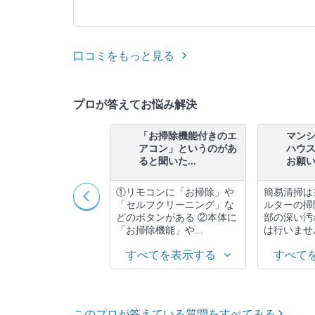
口コミをもっと見る
プロが答えてお悩み解決
業者さんに換気扇クリ
「お掃除機能付きのエ
マン
ーニングを依頼する
アコン」というのがあ
ハウ
、希望作業...
ると聞いた...
お願いす
は作業日の3日から1
①リモコンに「お掃除」や
簡易清掃は
が理想的です。これ
「セルフクリーニング」な
ルターの掃
、スケジュールの調
どのボタンがある ②本体に
部の深い汚
ムーズに行...
「お掃除機能」や...
は行いません
べてを表示する
すべてを表示する
すべて
このプロが答えている質問をすべてみる