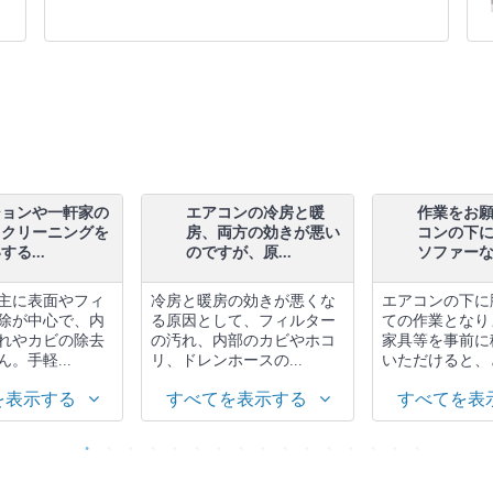
ションや一軒家の
エアコンの冷房と暖
作業をお
スクリーニングを
房、両方の効きが悪い
コンの下
る...
のですが、原...
ソファーな.
主に表面やフィ
冷房と暖房の効きが悪くな
エアコンの下に
除が中心で、内
る原因として、フィルター
ての作業となり
れやカビの除去
の汚れ、内部のカビやホコ
家具等を事前に
。手軽...
リ、ドレンホースの...
いただけると、と
を表示する
すべてを表示する
すべてを表