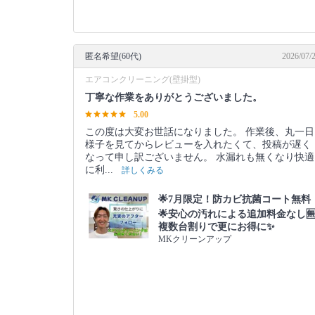
匿名希望(60代)
2026/07/
エアコンクリーニング(壁掛型)
丁寧な作業をありがとうございました。
5.00
この度は大変お世話になりました。 作業後、丸一日
様子を見てからレビューを入れたくて、投稿が遅く
なって申し訳ございません。 水漏れも無くなり快適
に利...
詳しくみる
🌟7月限定！防カビ抗菌コート無料
🌟安心の汚れによる追加料金なし🈚
複数台割りで更にお得に✨
MKクリーンアップ