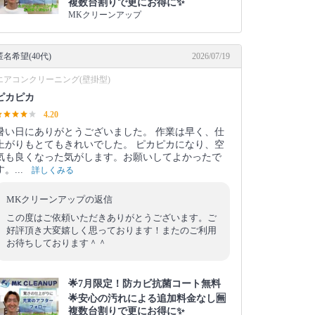
複数台割りで更にお得に✨
MKクリーンアップ
匿名希望(40代)
2026/07/19
エアコンクリーニング(壁掛型)
ピカピカ
4.20
暑い日にありがとうございました。 作業は早く、仕
上がりもとてもきれいでした。 ピカピカになり、空
気も良くなった気がします。お願いしてよかったで
す。...
詳しくみる
MKクリーンアップの返信
この度はご依頼いただきありがとうございます。ご
好評頂き大変嬉しく思っております！またのご利用
お待ちしております＾＾
🌟7月限定！防カビ抗菌コート無料
🌟安心の汚れによる追加料金なし🈚️
複数台割りで更にお得に✨