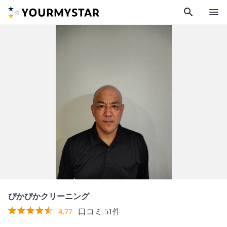
search
menu
ぴかぴかクリーニング
4.77
口コミ 51件