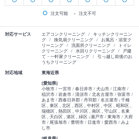
-
注文可能
注文不可
対応サービス
エアコンクリーニング
/
キッチンクリーニン
グ
/
換気扇クリーニング
/
お風呂・浴室ク
リーニング
/
洗面所クリーニング
/
トイレ
クリーニング
/
水回りクリーニング
/
戸建
て・一軒家クリーニング
/
引っ越し前後のお
うちクリーニング
対応地域
東海近県
[愛知県]
小牧市
一宮市
春日井市
犬山市
江南市
稲沢市
岩倉市
清須市
北名古屋市
弥富市
あま市
西春日井郡
丹羽郡
名古屋市
千種
(
区
東区
北区
西区
中村区
中区
昭和区
瑞穂区
熱田区
中川区
南区
守山区
名東
区
天白区
港区
緑区
瀬戸市
東海市
大府
)
市
尾張旭市
豊明市
日進市
愛西市
みよ
し市
[岐阜県]