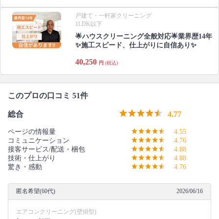
戸建て・一軒家クリーニング
1LDK以下
🌟ハウスクリーニング全般対応🌟業界歴14年
✨施工スピード、仕上がりに自信あり✨
40,250
円
(税込)
このプロの口コミ 51件
総合
4.77
ページの情報量
4.55
コミュニケーション
4.76
接客サービス/配送・梱包
4.88
技術・仕上がり
4.88
驚き・感動
4.76
匿名希望(60代)
2026/06/16
エアコンクリーニング(壁掛型)