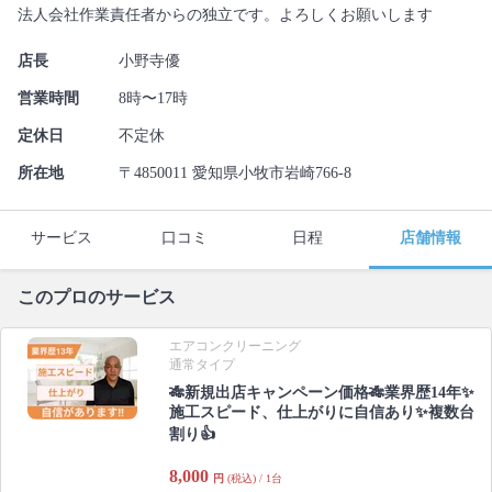
法人会社作業責任者からの独立です。よろしくお願いします
店長
小野寺優
営業時間
8時〜17時
定休日
不定休
所在地
〒4850011 愛知県小牧市岩崎766-8
サービス
口コミ
日程
店舗情報
このプロのサービス
エアコンクリーニング
通常タイプ
🎋新規出店キャンペーン価格🎋業界歴14年✨
施工スピード、仕上がりに自信あり✨複数台
割り👍
8,000
円
(税込) / 1台