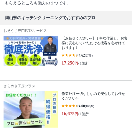
もらえるところも魅力の１つです。
岡山県のキッチンクリーニングでおすすめのプロ
おそうじ専門店TRサービス
【お任せください⭐️】丁寧な作業と、お客
様に安心していただける接客を心がけて
おります❗️
4.62
(27件)
17,250
円
/ 1箇所
きらめき工房プラス
作業外注一切なしなので安心してお任せ
ください✨
4.60
(189件)
16,675
円
/ 1箇所