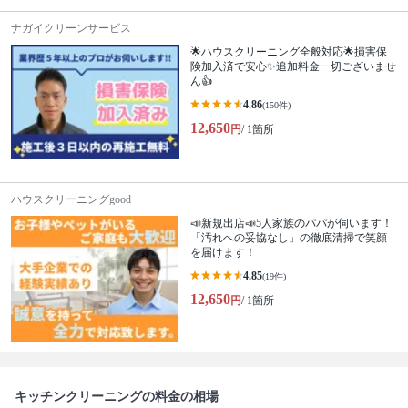
ナガイクリーンサービス
🌟ハウスクリーニング全般対応🌟損害保
険加入済で安心✨追加料金一切ございませ
ん👍
4.86
(150件)
12,650
円
/ 1箇所
ハウスクリーニングgood
📣新規出店📣5人家族のパパが伺います！
「汚れへの妥協なし」の徹底清掃で笑顔
を届けます！
4.85
(19件)
12,650
円
/ 1箇所
キッチンクリーニングの料金の相場