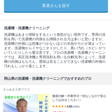
業者さんを探す
洗濯槽・洗濯機クリーニング
洗濯機はあまり掃除をするという発想がない箇所です。専用の洗
剤を用いて洗濯槽の内側をお掃除される方は多いと思いますが、
洗濯槽の外側には想像がつかないほどの水垢やカビが溜まってい
ます。洗濯物からイヤなニオイがしたり、黒い汚れ（カビ）がつ
いていたりしたら要注意です。プロの洗濯槽・洗濯機クリーニン
グでは、高圧洗浄機と専用洗剤を用いる分解洗浄によって、洗濯
槽の内側はもちろん、普段は見ることができない洗濯槽の外側の
汚れもしっかり落とします。
岡山県の洗濯槽・洗濯機クリーニングでおすすめのプロ
きらめき工房プラス
徹底分解！作業外注一切なしなので安心
してお任せください✨
4.60
(189件)