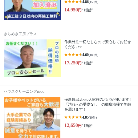
4.86
(150件)
14,950
円
/ 1箇所
きらめき工房プラス
作業外注一切なしなので安心してお任せ
ください✨
4.60
(189件)
17,250
円
/ 1箇所
ハウスクリーニングgood
📣新規出店📣5人家族のパパが伺います！
「汚れへの妥協なし」の徹底清掃で笑顔
を届けます！
4.85
(19件)
12,650
円
/ 1箇所