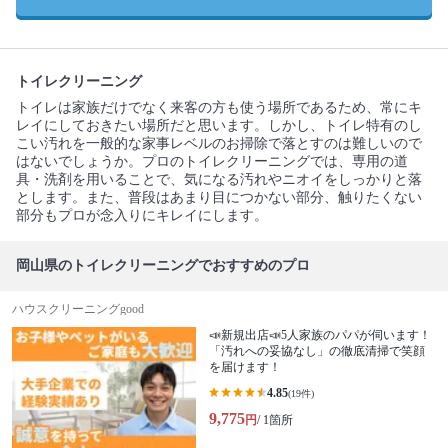
トイレクリーニング
トイレは家族だけでなく来客の方も使う場所であるため、常にキ
レイにしておきたい場所だと思います。しかし、トイレ特有のし
こい汚れを一般的な家事レベルのお掃除で落とすのは難しいので
はないでしょうか。プロのトイレクリーニングでは、専用の道
具・洗剤を用いることで、気になる汚れやニオイをしっかりと落
とします。また、普段はあまり目につかない部分、触りたくない
部分もプロが念入りにキレイにします。
岡山県のトイレクリーニングでおすすめのプロ
ハウスクリーニングgood
📣新規出店📣5人家族のパパが伺います！
「汚れへの妥協なし」の徹底清掃で笑顔
を届けます！
4.85
(19件)
9,775
円
/ 1箇所