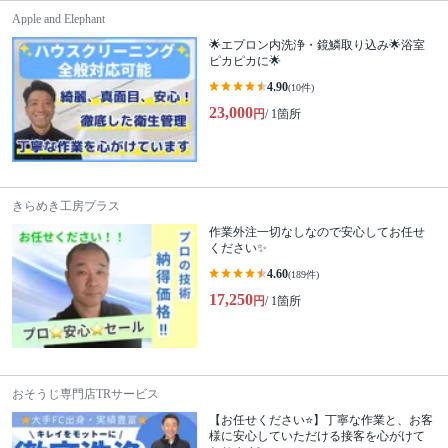
Apple and Elephant
🌟エプロン内洗浄・鏡鱗取り込み🌟浴室
ピカピカに🌟
4.90
(10件)
23,000
円
/ 1箇所
きらめき工房プラス
作業外注一切なしなので安心してお任せ
ください✨
4.60
(189件)
17,250
円
/ 1箇所
おそうじ専門店TRサービス
【お任せください⭐️】丁寧な作業と、お客
様に安心していただける接客を心がけて