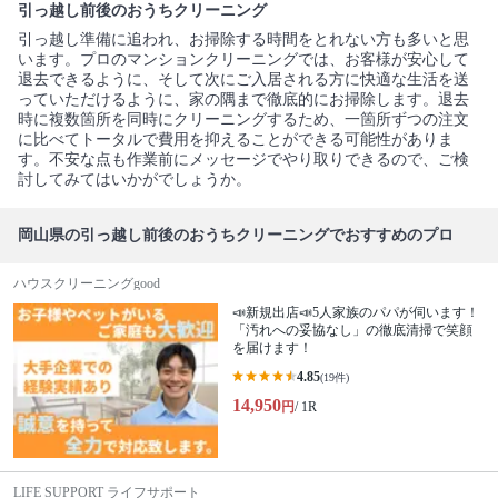
引っ越し前後のおうちクリーニング
引っ越し準備に追われ、お掃除する時間をとれない方も多いと思
います。プロのマンションクリーニングでは、お客様が安心して
退去できるように、そして次にご入居される方に快適な生活を送
っていただけるように、家の隅まで徹底的にお掃除します。退去
時に複数箇所を同時にクリーニングするため、一箇所ずつの注文
に比べてトータルで費用を抑えることができる可能性がありま
す。不安な点も作業前にメッセージでやり取りできるので、ご検
討してみてはいかがでしょうか。
岡山県の引っ越し前後のおうちクリーニングでおすすめのプロ
ハウスクリーニングgood
📣新規出店📣5人家族のパパが伺います！
「汚れへの妥協なし」の徹底清掃で笑顔
を届けます！
4.85
(19件)
14,950
円
/ 1R
LIFE SUPPORT ライフサポート