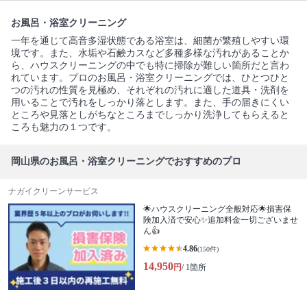
お風呂・浴室クリーニング
一年を通じて高音多湿状態である浴室は、細菌が繁殖しやすい環
境です。また、水垢や石鹸カスなど多種多様な汚れがあることか
ら、ハウスクリーニングの中でも特に掃除が難しい箇所だと言わ
れています。プロのお風呂・浴室クリーニングでは、ひとつひと
つの汚れの性質を見極め、それぞれの汚れに適した道具・洗剤を
用いることで汚れをしっかり落とします。また、手の届きにくい
ところや見落としがちなところまでしっかり洗浄してもらえると
ころも魅力の１つです。
岡山県のお風呂・浴室クリーニングでおすすめのプロ
ナガイクリーンサービス
🌟ハウスクリーニング全般対応🌟損害保
険加入済で安心✨追加料金一切ございませ
ん👍
4.86
(150件)
14,950
円
/ 1箇所