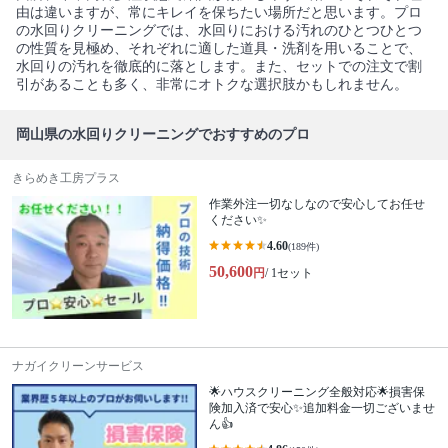
由は違いますが、常にキレイを保ちたい場所だと思います。プロ
の水回りクリーニングでは、水回りにおける汚れのひとつひとつ
の性質を見極め、それぞれに適した道具・洗剤を用いることで、
水回りの汚れを徹底的に落とします。また、セットでの注文で割
引があることも多く、非常にオトクな選択肢かもしれません。
岡山県の水回りクリーニングでおすすめのプロ
きらめき工房プラス
作業外注一切なしなので安心してお任せ
ください✨
4.60
(189件)
50,600
円
/ 1セット
ナガイクリーンサービス
🌟ハウスクリーニング全般対応🌟損害保
険加入済で安心✨追加料金一切ございませ
ん👍