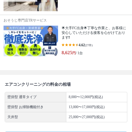
おそうじ専門店TRサービス
🌟大手FC出身🌟丁寧な作業と、お客様に
安心していただける接客を心がけており
ます❗️
4.62
(27件)
8,625
円
/ 1台
エアコンクリーニングの料金の相場
壁掛型 通常タイプ
8,000〜12,000円(税込)
壁掛型 お掃除機能付き
13,000〜17,000円(税込)
天井型
25,000〜27,000円(税込)