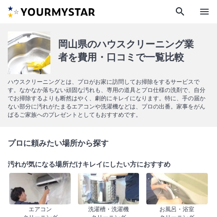
search
menu
岡山県のハウスクリーニング業
者を費用・口コミで一覧比較
ハウスクリーニングとは、プロがお家に訪問してお掃除をするサービスで
す。なかなか落ちない頑固な汚れも、専用の道具とプロ仕様の洗剤で、自分
でお掃除するよりも断然はやく、劇的にキレイになります。特に、手の届か
ない部分に汚れがたまるエアコンや洗濯機などは、プロの出番。家事をがん
ばるご家族へのプレゼントとしてもおすすめです。
プロに頼みたい場所から探す
汚れが気になる場所だけキレイにしたい方におすすめ
エアコン
洗濯槽・洗濯機
お風呂・浴室