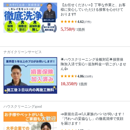
【お任せください⭐️】丁寧な作業と、お客
様に安心していただける接客を心がけて
おります❗️
4.62
(27件)
5,750
円
/ 1箇所
ナガイクリーンサービス
🌟ハウスクリーニング全般対応🌟損害保
険加入済で安心✨追加料金一切ございませ
ん👍
4.86
(150件)
10,350
円
/ 1箇所
ハウスクリーニングgood
📣新規出店📣5人家族のパパが伺います！
「汚れへの妥協なし」の徹底清掃で笑顔
を届けます！