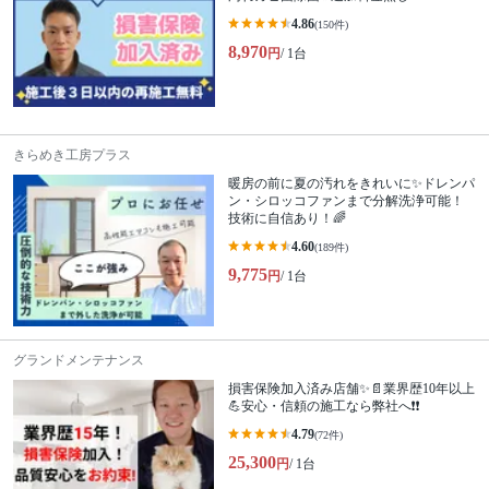
4.86
(150件)
8,970
円
/ 1台
きらめき工房プラス
暖房の前に夏の汚れをきれいに✨ドレンパ
ン・シロッコファンまで分解洗浄可能！
技術に自信あり！🌈
4.60
(189件)
9,775
円
/ 1台
グランドメンテナンス
損害保険加入済み店舗✨📄業界歴10年以上
💪安心・信頼の施工なら弊社へ❗❗
4.79
(72件)
25,300
円
/ 1台