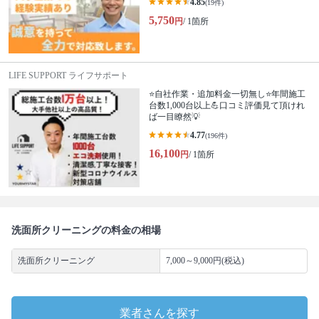
4.85
(19件)
5,750
円
/ 1箇所
LIFE SUPPORT ライフサポート
⭐自社作業・追加料金一切無し⭐年間施工
台数1,000台以上💪口コミ評価見て頂けれ
ば一目瞭然💡
4.77
(196件)
16,100
円
/ 1箇所
洗面所クリーニングの料金の相場
洗面所クリーニング
7,000～9,000円(税込)
業者さんを探す