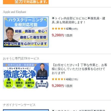
Apple and Elephant
🌟トイレ内全部ピカピカに🌟換気扇・建
具､床も簡易清掃します！
4.90
(10件)
9,200
円
/ 1箇所
おそうじ専門店TRサービス
【お任せください⭐️】丁寧な作業と、お客
様に安心していただける接客を心がけて
おります❗️
4.62
(27件)
9,200
円
/ 1箇所
ナガイクリーンサービス