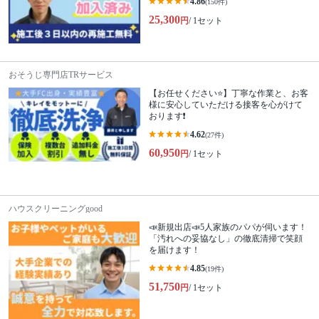
4.86
(150件)
25,300
円
/ 1セット
おそうじ専門店TRサービス
【お任せください⭐️】丁寧な作業と、お客
様に安心していただける接客を心がけて
おります❗️
4.62
(27件)
60,950
円
/ 1セット
ハウスクリーニングgood
📣新規出店📣5人家族のパパが伺います！
「汚れへの妥協なし」の徹底清掃で笑顔
を届けます！
4.85
(19件)
51,750
円
/ 1セット