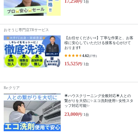
17,250
円
/ 1台
おそうじ専門店TRサービス
【お任せください⭐️】丁寧な作業と、お客
様に安心していただける接客を心がけて
おります❗️
4.62
(27件)
15,525
円
/ 1台
Re:クリア
🌟ハウスクリーニング全般対応🌟人との
繋がりを大切に✨エコ洗剤使用✨女性スタ
ッフ対応可能✨
23,000
円
/ 1台