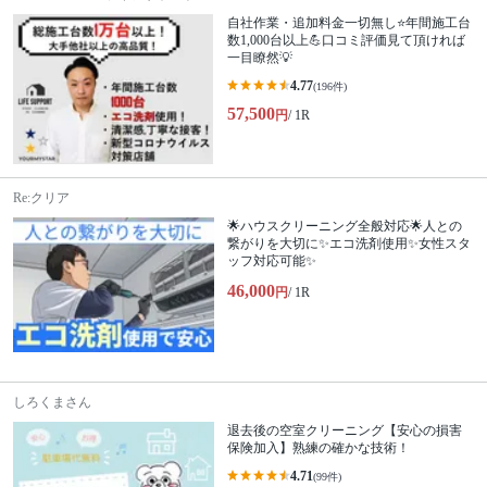
自社作業・追加料金一切無し⭐年間施工台
数1,000台以上💪口コミ評価見て頂ければ
一目瞭然💡
4.77
(196件)
57,500
円
/ 1R
Re:クリア
🌟ハウスクリーニング全般対応🌟人との
繋がりを大切に✨エコ洗剤使用✨女性スタ
ッフ対応可能✨
46,000
円
/ 1R
しろくまさん
退去後の空室クリーニング【安心の損害
保険加入】熟練の確かな技術！
4.71
(99件)