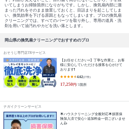
いてしまうお掃除箇所になりがちです。しかし、換気扇内部に溜
まった汚れをそのまま放置しておくと、目詰まりを起こしてしま
い、換気効率を下げる原因ともなってしまいます。プロの換気扇
クリーニングでは、すべてのパーツを取り外し、専用の道具・洗
剤を用いて油汚れやカビを洗い落とします。
岡山県の換気扇クリーニングでおすすめのプロ
おそうじ専門店TRサービス
【お任せください⭐️】丁寧な作業と、お客
様に安心していただける接客を心がけて
おります❗️
4.62
(27件)
17,250
円
/ 1箇所
ナガイクリーンサービス
🌟ハウスクリーニング全般対応🌟損害保
険加入済で安心✨追加料金一切ございませ
ん👍