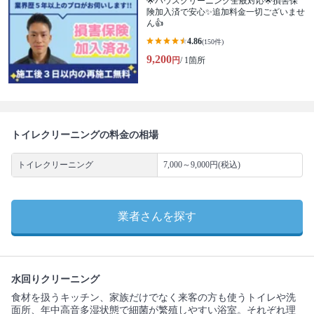
🌟ハウスクリーニング全般対応🌟損害保
険加入済で安心✨追加料金一切ございませ
ん👍
4.86
(150件)
9,200
円
/ 1箇所
トイレクリーニングの料金の相場
トイレクリーニング
7,000～9,000円(税込)
業者さんを探す
水回りクリーニング
食材を扱うキッチン、家族だけでなく来客の方も使うトイレや洗
面所、年中高音多湿状態で細菌が繁殖しやすい浴室。それぞれ理