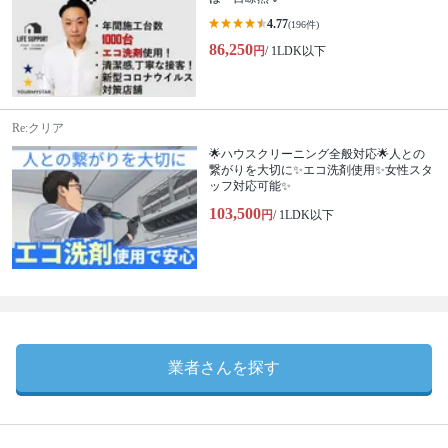
4.77
(196件)
86,250
円
/ 1LDK以下
Re:クリア
🌟ハウスクリーニング全般対応🌟人との
繋がりを大切に✨エコ洗剤使用✨女性スタ
ッフ対応可能✨
103,500
円
/ 1LDK以下
業者さんを探す