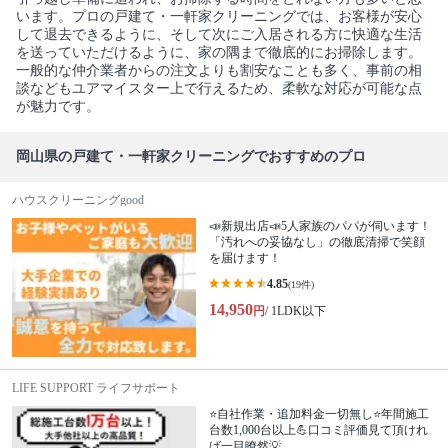
います。プロの戸建て・一軒家クリーニングでは、お客様が安心
して退去できるように、そして次にご入居される方に快適な生活
を送っていただけるように、家の隅まで徹底的にお掃除します。
一般的な仲介業者からの注文よりも割安なことも多く、事前の相
談などもユアマイスター上で行えるため、柔軟な対応が可能な点
が魅力です。
岡山県の戸建て・一軒家クリーニングでおすすめのプロ
ハウスクリーニングgood
📣新規出店📣5人家族のパパが伺います！
「汚れへの妥協なし」の徹底清掃で笑顔
を届けます！
4.85
(19件)
14,950
円
/ 1LDK以下
LIFE SUPPORT ライフサポート
⭐自社作業・追加料金一切無し⭐年間施工
台数1,000台以上💪口コミ評価見て頂けれ
ば一目瞭然💡