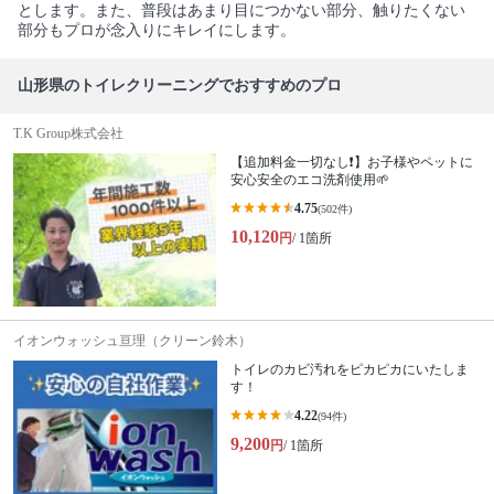
とします。また、普段はあまり目につかない部分、触りたくない
部分もプロが念入りにキレイにします。
山形県のトイレクリーニングでおすすめのプロ
T.K Group株式会社
【追加料金一切なし❗️】お子様やペットに
安心安全のエコ洗剤使用🌱
4.75
(502件)
10,120
円
/ 1箇所
イオンウォッシュ亘理（クリーン鈴木）
トイレのカビ汚れをピカピカにいたしま
す！
4.22
(94件)
9,200
円
/ 1箇所