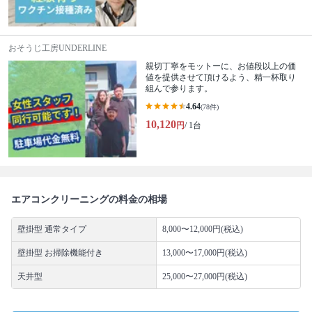
おそうじ工房UNDERLINE
親切丁寧をモットーに、お値段以上の価
値を提供させて頂けるよう、精一杯取り
組んで参ります。
4.64
(78件)
10,120
円
/ 1台
エアコンクリーニングの料金の相場
壁掛型 通常タイプ
8,000〜12,000円(税込)
壁掛型 お掃除機能付き
13,000〜17,000円(税込)
天井型
25,000〜27,000円(税込)