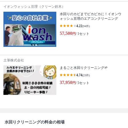
イオンウォッシュ亘理（クリーン鈴木）
水回りのカビまでピカピカに！イオンウ
ォッシュ亘理のエアコンクリーニング
4.22
(94件)
57,500
円
/ 1セット
土筆株式会社
まるごと水回りクリーニング🌱
4.74
(23件)
37,950
円
/ 5セット
水回りクリーニングの料金の相場