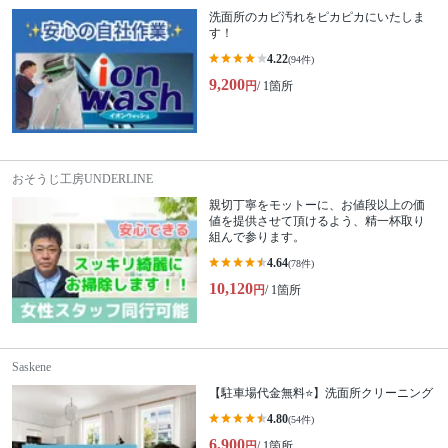
洗面所のカビ汚れをピカピカにいたしま
す！
4.22
(94件)
9,200
円
/ 1箇所
おそうじ工房UNDERLINE
親切丁寧をモットーに、お値段以上の価
値を提供させて頂けるよう、精一杯取り
組んで参ります。
4.64
(78件)
10,120
円
/ 1箇所
Saskene
【駐車場代金無料⭐️】洗面所クリーニング
4.80
(54件)
6,900
円
/ 1箇所