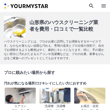
search
menu
山形県のハウスクリーニング業
者を費用・口コミで一覧比較
ハウスクリーニングとは、プロがお家に訪問してお掃除をするサービスで
す。なかなか落ちない頑固な汚れも、専用の道具とプロ仕様の洗剤で、自分
でお掃除するよりも断然はやく、劇的にキレイになります。特に、手の届か
ない部分に汚れがたまるエアコンや洗濯機などは、プロの出番。家事をがん
ばるご家族へのプレゼントとしてもおすすめです。
プロに頼みたい場所から探す
汚れが気になる場所だけキレイにしたい方におすすめ
エアコン
洗濯槽・洗濯機
お風呂・浴室