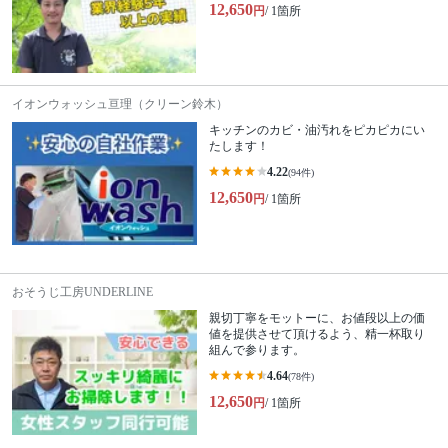
12,650
円
/ 1箇所
イオンウォッシュ亘理（クリーン鈴木）
キッチンのカビ・油汚れをピカピカにい
たします！
4.22
(94件)
12,650
円
/ 1箇所
おそうじ工房UNDERLINE
親切丁寧をモットーに、お値段以上の価
値を提供させて頂けるよう、精一杯取り
組んで参ります。
4.64
(78件)
12,650
円
/ 1箇所