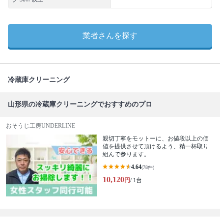
業者さんを探す
冷蔵庫クリーニング
山形県の冷蔵庫クリーニングでおすすめのプロ
おそうじ工房UNDERLINE
親切丁寧をモットーに、お値段以上の価
値を提供させて頂けるよう、精一杯取り
組んで参ります。
4.64
(78件)
10,120
円
/ 1台