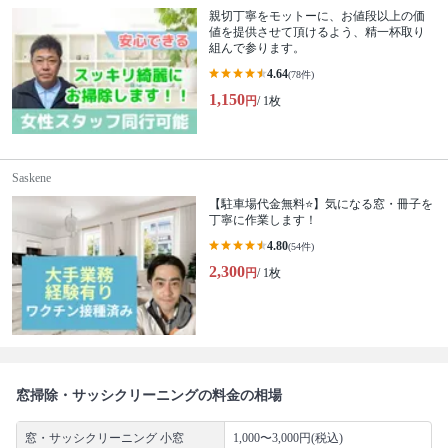
親切丁寧をモットーに、お値段以上の価
値を提供させて頂けるよう、精一杯取り
組んで参ります。
4.64
(78件)
1,150
円
/ 1枚
Saskene
【駐車場代金無料⭐️】気になる窓・冊子を
丁寧に作業します！
4.80
(54件)
2,300
円
/ 1枚
窓掃除・サッシクリーニングの料金の相場
窓・サッシクリーニング 小窓
1,000〜3,000円(税込)