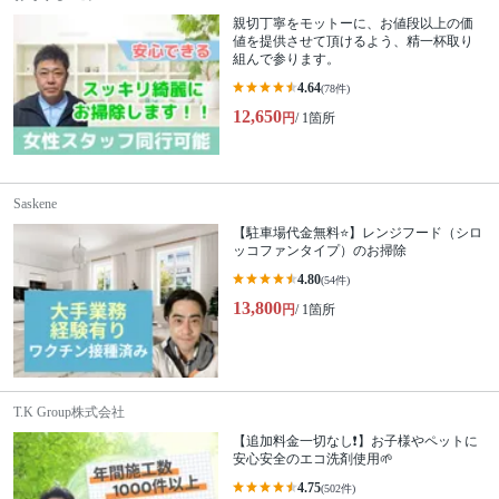
親切丁寧をモットーに、お値段以上の価
値を提供させて頂けるよう、精一杯取り
組んで参ります。
4.64
(78件)
12,650
円
/ 1箇所
Saskene
【駐車場代金無料⭐️】レンジフード（シロ
ッコファンタイプ）のお掃除
4.80
(54件)
13,800
円
/ 1箇所
T.K Group株式会社
【追加料金一切なし❗️】お子様やペットに
安心安全のエコ洗剤使用🌱
4.75
(502件)