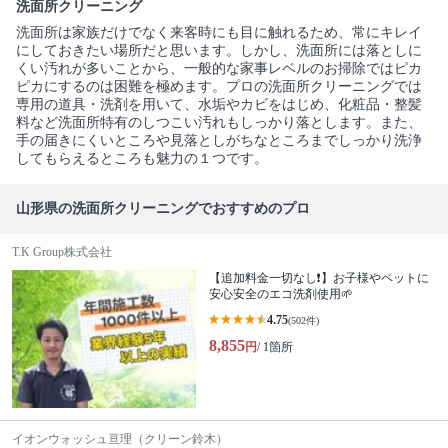
洗面所クリーニング
洗面所は家族だけでなく来客時にも目に触れるため、常にキレイ
にしておきたい場所だと思います。しかし、洗面所には落としに
くい汚れが多いことから、一般的な家事レベルのお掃除ではピカ
ピカにするのは困難を極めます。プロの洗面所クリーニングでは
専用の道具・洗剤を用いて、水垢やカビをはじめ、化粧品・整髪
料など洗面所特有のしつこい汚れもしっかり落とします。また、
手の届きにくいところや見落としがちなところまでしっかり洗浄
してもらえるところも魅力の１つです。
山形県の洗面所クリーニングでおすすめのプロ
T.K Group株式会社
【追加料金一切なし❗️】お子様やペットに
安心安全のエコ洗剤使用🌱
4.75
(502件)
8,855
円
/ 1箇所
イオンウォッシュ亘理（クリーン鈴木）