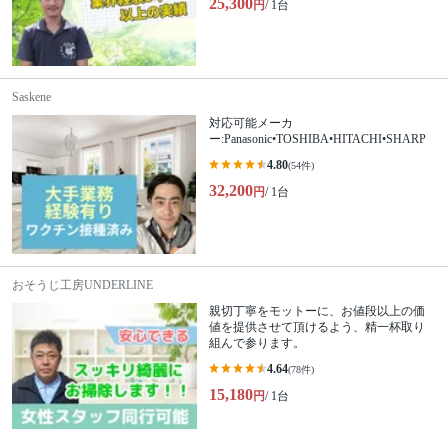
25,300
円
/ 1台
Saskene
対応可能メーカ
ー:Panasonic•TOSHIBA•HITACHI•SHARP
4.80
(54件)
32,200
円
/ 1台
おそうじ工房UNDERLINE
親切丁寧をモットーに、お値段以上の価
値を提供させて頂けるよう、精一杯取り
組んで参ります。
4.64
(78件)
15,180
円
/ 1台