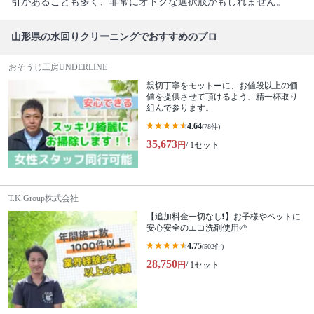
引があることも多く、非常にオトクな選択肢かもしれません。
山形県の水回りクリーニングでおすすめのプロ
おそうじ工房UNDERLINE
親切丁寧をモットーに、お値段以上の価
値を提供させて頂けるよう、精一杯取り
組んで参ります。
4.64
(78件)
35,673
円
/ 1セット
T.K Group株式会社
【追加料金一切なし❗️】お子様やペットに
安心安全のエコ洗剤使用🌱
4.75
(502件)
28,750
円
/ 1セット