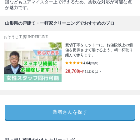
談などもユアマイスター上で行えるため、柔軟な対応が可能な点
が魅力です。
山形県の戸建て・一軒家クリーニングでおすすめのプロ
おそうじ工房UNDERLINE
親切丁寧をモットーに、お値段以上の価
値を提供させて頂けるよう、精一杯取り
組んで参ります。
4.64
(78件)
20,700
円
/ 1LDK以下
業者さんを探す