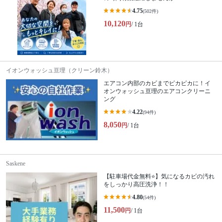
4.75
(502件)
10,120
円
/ 1台
イオンウォッシュ亘理（クリーン鈴木）
エアコン内部のカビまでピカピカに！イ
オンウォッシュ亘理のエアコンクリーニ
ング
4.22
(94件)
8,050
円
/ 1台
Saskene
【駐車場代金無料⭐️】気になるカビの汚れ
をしっかり高圧洗浄！！
4.80
(54件)
11,500
円
/ 1台