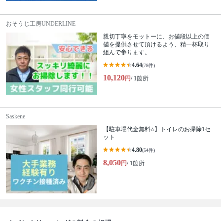
おそうじ工房UNDERLINE
親切丁寧をモットーに、お値段以上の価
値を提供させて頂けるよう、精一杯取り
組んで参ります。
4.64
(78件)
10,120
円
/ 1箇所
Saskene
【駐車場代金無料⭐️】トイレのお掃除1セ
ット
4.80
(54件)
8,050
円
/ 1箇所