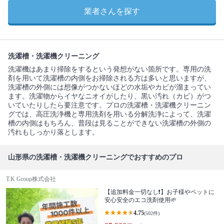
業者さんを探す
洗濯槽・洗濯機クリーニング
洗濯機はあまり掃除をするという発想がない箇所です。専用の洗
剤を用いて洗濯槽の内側をお掃除される方は多いと思いますが、
洗濯槽の外側には想像がつかないほどの水垢やカビが溜まってい
ます。洗濯物からイヤなニオイがしたり、黒い汚れ（カビ）がつ
いていたりしたら要注意です。プロの洗濯槽・洗濯機クリーニン
グでは、高圧洗浄機と専用洗剤を用いる分解洗浄によって、洗濯
槽の内側はもちろん、普段は見ることができない洗濯槽の外側の
汚れもしっかり落とします。
山形県の洗濯槽・洗濯機クリーニングでおすすめのプロ
T.K Group株式会社
【追加料金一切なし❗️】お子様やペットに
安心安全のエコ洗剤使用🌱
4.75
(502件)