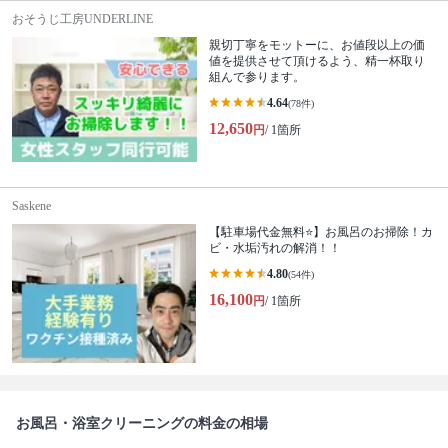
おそうじ工房UNDERLINE
親切丁寧をモットーに、お値段以上の価
値を提供させて頂けるよう、精一杯取り
組んで参ります。
4.64
(78件)
12,650
円
/ 1箇所
Saskene
【駐車場代金無料⭐️】お風呂のお掃除！カ
ビ・水垢汚れの解消！！
4.80
(54件)
16,100
円
/ 1箇所
お風呂・浴室クリーニングの料金の相場