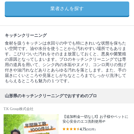
業者さんを探す
キッチンクリーニング
食材を扱うキッチンは水回りの中でも特にきれいな状態を保ちた
い空間です。油や水分を使うことから汚れやすい場所でもありま
す。こびりついた汚れをそのまま放置しておくと、悪臭や菌繁殖
の原因となってしまいます。プロのキッチンクリーニングでは専
用の道具を用いて、シンク内の水垢やヌメリ、コンロ周りの焦げ
付きや油汚れなどありとあらゆる汚れを落とします。また、手の
届きにくいところや見落としがちなところまでしっかり洗浄して
もらえるところも魅力の１つです。
山形県のキッチンクリーニングでおすすめのプロ
T.K Group株式会社
【追加料金一切なし❗️】お子様やペットに
安心安全のエコ洗剤使用🌱
4.75
(502件)