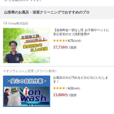
山形県のお風呂・浴室クリーニングでおすすめのプロ
T.K Group株式会社
【追加料金一切なし❗️】お子様やペットに
安心安全のエコ洗剤使用🌱
4.75
(502件)
17,710
円
/ 1箇所
イオンウォッシュ亘理（クリーン鈴木）
お風呂のカビ汚れをピカピカにいたしま
す！
4.22
(94件)
13,800
円
/ 1箇所