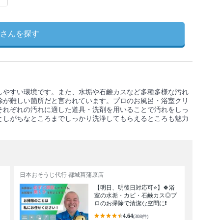
さんを探す
しやすい環境です。また、水垢や石鹸カスなど多種多様な汚れ
除が難しい箇所だと言われています。プロのお風呂・浴室クリ
それぞれの汚れに適した道具・洗剤を用いることで汚れをしっ
としがちなところまでしっかり洗浄してもらえるところも魅力
日本おそうじ代行 都城菖蒲原店
【明日、明後日対応可⭐️】🍀浴
室の水垢・カビ・石鹸カス◎プ
ロのお掃除で清潔な空間に❗️
4.64
(308件)