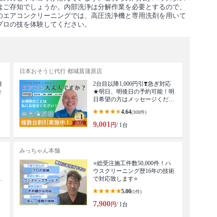
はご存知でしょうか。内部洗浄は分解作業を必要とするので、
のエアコンクリーニングでは、高圧洗浄機と専用洗剤を用いて
プロの技を体験してください。
日本おそうじ代行 都城菖蒲原店
種
2台目以降1,000円引❣️急ぎ対応
☆
★明日、明後日の予約可能！明
日希望の方はメッセージくださ
い
4.64
(308件)
9,001
円
/ 1台
みっちゃん本舗
⭐総受注施工件数50,000件！ハ
ウスクリーニング歴16年の技術
い
で対応致します⭐
5.00
(1件)
7,900
円
/ 1台