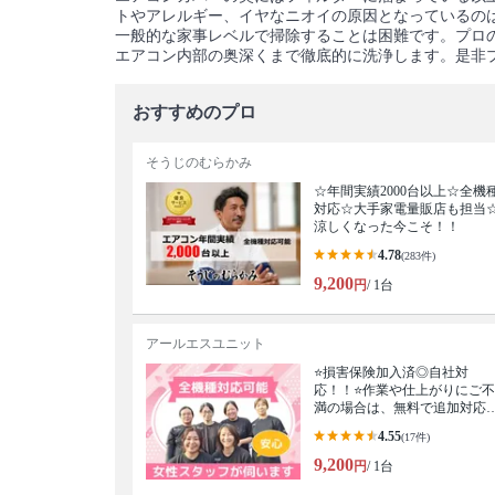
トやアレルギー、イヤなニオイの原因となっているの
一般的な家事レベルで掃除することは困難です。プロ
エアコン内部の奥深くまで徹底的に洗浄します。是非
おすすめのプロ
そうじのむらかみ
☆年間実績2000台以上☆全機
対応☆大手家電量販店も担当
涼しくなった今こそ！！
4.78
(283件)
9,200
円
/ 1台
アールエスユニット
⭐損害保険加入済◎自社対
応！！⭐作業や仕上がりにご不
満の場合は、無料で追加対応
たします⭐
4.55
(17件)
9,200
円
/ 1台