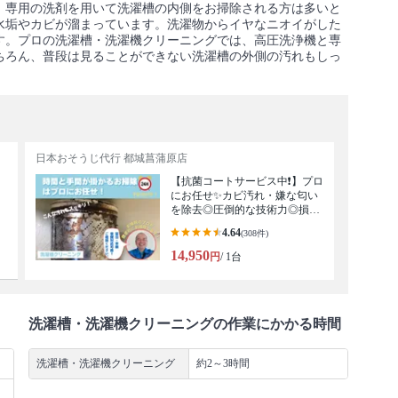
。専用の洗剤を用いて洗濯槽の内側をお掃除される方は多いと
水垢やカビが溜まっています。洗濯物からイヤなニオイがした
す。プロの洗濯槽・洗濯機クリーニングでは、高圧洗浄機と専
ちろん、普段は見ることができない洗濯槽の外側の汚れもしっ
日本おそうじ代行 都城菖蒲原店
【抗菌コートサービス中❗】プロ
にお任せ✨カビ汚れ・嫌な匂い
を除去◎圧倒的な技術力◎損保
加入で安心
4.64
(308件)
14,950
円
/ 1台
洗濯槽・洗濯機クリーニングの作業にかかる時間
洗濯槽・洗濯機クリーニング
約2～3時間