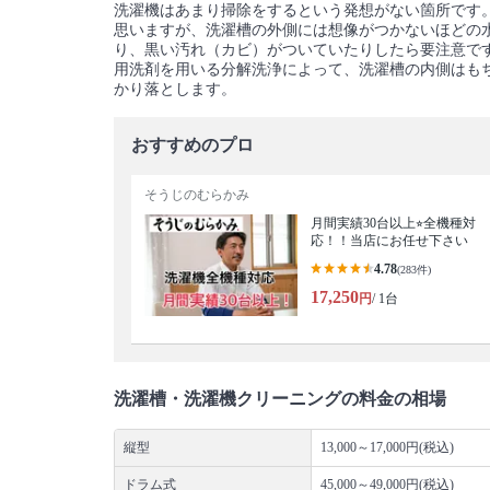
洗濯機はあまり掃除をするという発想がない箇所です
思いますが、洗濯槽の外側には想像がつかないほどの
り、黒い汚れ（カビ）がついていたりしたら要注意で
用洗剤を用いる分解洗浄によって、洗濯槽の内側はも
かり落とします。
おすすめのプロ
そうじのむらかみ
月間実績30台以上⭐︎全機種対
応！！当店にお任せ下さい
4.78
(283件)
17,250
円
/ 1台
洗濯槽・洗濯機クリーニングの料金の相場
縦型
13,000～17,000円(税込)
ドラム式
45,000～49,000円(税込)