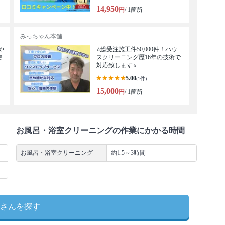
14,950
円
/ 1箇所
みっちゃん本舗
や
⭐総受注施工件50,000件！ハウ
使
スクリーニング歴16年の技術で
対応致します⭐
5.00
(1件)
15,000
円
/ 1箇所
お風呂・浴室クリーニングの作業にかかる時間
お風呂・浴室クリーニング
約1.5～3時間
さんを探す