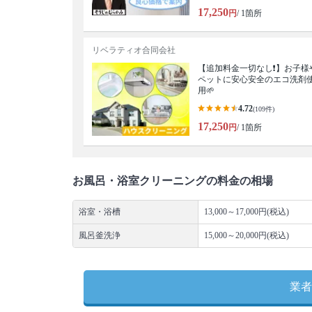
17,250
円
/ 1箇所
リベラティオ合同会社
【追加料金一切なし❗️】お子様
ペットに安心安全のエコ洗剤
用🌱
4.72
(109件)
17,250
円
/ 1箇所
お風呂・浴室クリーニングの料金の相場
浴室・浴槽
13,000～17,000円(税込)
風呂釜洗浄
15,000～20,000円(税込)
業者