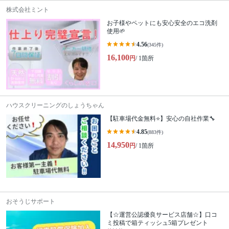
株式会社ミント
お子様やペットにも安心安全のエコ洗剤
使用🌱
4.56
(345件)
16,100
円
/ 1箇所
ハウスクリーニングのしょうちゃん
【駐車場代金無料⭐️】安心の自社作業🔧
4.85
(883件)
14,950
円
/ 1箇所
おそうじサポート
【☆運営公認優良サービス店舗☆】口コ
ミ投稿で箱ティッシュ5箱プレゼント