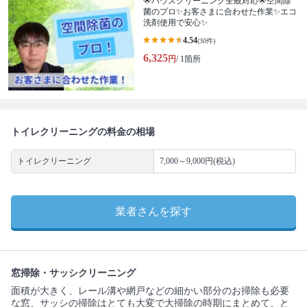
🌟ハウスクリーニング全般対応🌟空間除
菌のプロ✨お客さまに合わせた作業✨エコ
洗剤使用で安心✨
4.54
(30件)
6,325
円
/ 1箇所
トイレクリーニングの料金の相場
トイレクリーニング
7,000～9,000円(税込)
業者さんを探す
窓掃除・サッシクリーニング
面積が大きく、レール溝や網戸などの細かい部分のお掃除も必要
な窓、サッシの掃除はとても大変で大掃除の時期にまとめて、と