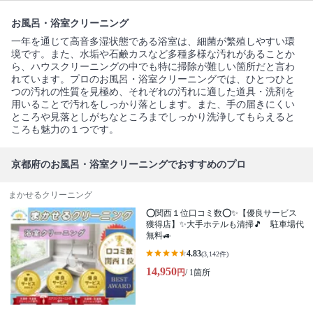
お風呂・浴室クリーニング
一年を通じて高音多湿状態である浴室は、細菌が繁殖しやすい環
境です。また、水垢や石鹸カスなど多種多様な汚れがあることか
ら、ハウスクリーニングの中でも特に掃除が難しい箇所だと言わ
れています。プロのお風呂・浴室クリーニングでは、ひとつひと
つの汚れの性質を見極め、それぞれの汚れに適した道具・洗剤を
用いることで汚れをしっかり落とします。また、手の届きにくい
ところや見落としがちなところまでしっかり洗浄してもらえると
ころも魅力の１つです。
京都府のお風呂・浴室クリーニングでおすすめのプロ
まかせるクリーニング
⭕関西１位口コミ数⭕✨【優良サービス
獲得店】✨大手ホテルも清掃🎵 駐車場代
無料🚙
4.83
(3,142件)
14,950
円
/ 1箇所