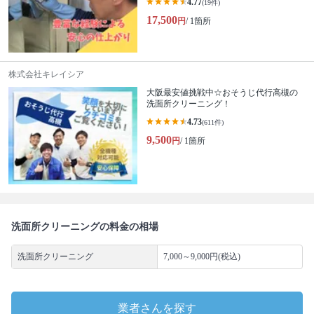
4.77
(19件)
17,500
円
/ 1箇所
株式会社キレイシア
大阪最安値挑戦中☆おそうじ代行高槻の
洗面所クリーニング！
4.73
(611件)
9,500
円
/ 1箇所
洗面所クリーニングの料金の相場
洗面所クリーニング
7,000～9,000円(税込)
業者さんを探す