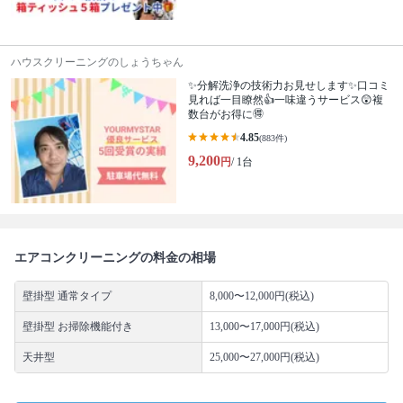
ハウスクリーニングのしょうちゃん
✨分解洗浄の技術力お見せします✨口コミ
見れば一目瞭然👍一味違うサービス😲複
数台がお得に🉐
4.85
(883件)
9,200
円
/ 1台
エアコンクリーニングの料金の相場
壁掛型 通常タイプ
8,000〜12,000円(税込)
壁掛型 お掃除機能付き
13,000〜17,000円(税込)
天井型
25,000〜27,000円(税込)