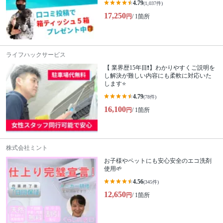
4.79
(1,037件)
17,250
円
/ 1箇所
ライフハックサービス
【 業界歴15年目❗️】わかりやすくご説明を
し解決が難しい内容にも柔軟に対応いた
します⭐️
4.79
(78件)
16,100
円
/ 1箇所
株式会社ミント
お子様やペットにも安心安全のエコ洗剤
使用🌱
4.56
(345件)
12,650
円
/ 1箇所