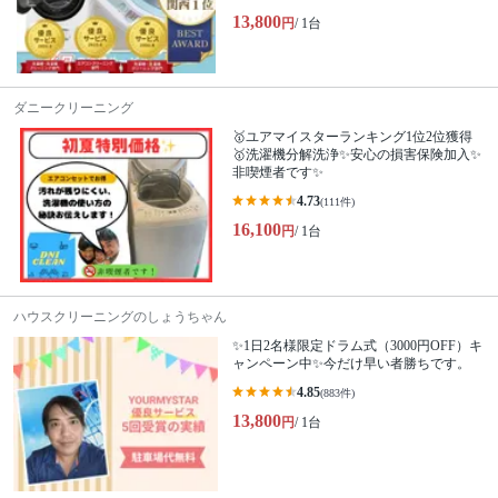
13,800
円
/ 1台
ダニークリーニング
🥇ユアマイスターランキング1位2位獲得
🥇洗濯機分解洗浄✨安心の損害保険加入✨
非喫煙者です✨
4.73
(111件)
16,100
円
/ 1台
ハウスクリーニングのしょうちゃん
✨1日2名様限定ドラム式（3000円OFF）キ
ャンペーン中✨今だけ早い者勝ちです。
4.85
(883件)
13,800
円
/ 1台