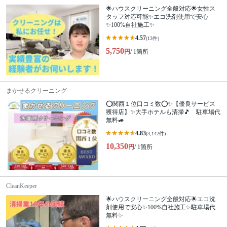
🌟ハウスクリーニング全般対応🌟女性ス
タッフ対応可能✨エコ洗剤使用で安心
✨100%自社施工✨
4.57
(13件)
5,750
円
/ 1箇所
まかせるクリーニング
⭕関西１位口コミ数⭕✨【優良サービス
獲得店】✨大手ホテルも清掃🎵 駐車場代
無料🚙
4.83
(3,142件)
10,350
円
/ 1箇所
CleanKeeper
🌟ハウスクリーニング全般対応🌟エコ洗
剤使用で安心✨100%自社施工✨駐車場代
無料✨