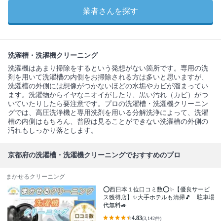
業者さんを探す
洗濯槽・洗濯機クリーニング
洗濯機はあまり掃除をするという発想がない箇所です。専用の洗
剤を用いて洗濯槽の内側をお掃除される方は多いと思いますが、
洗濯槽の外側には想像がつかないほどの水垢やカビが溜まってい
ます。洗濯物からイヤなニオイがしたり、黒い汚れ（カビ）がつ
いていたりしたら要注意です。プロの洗濯槽・洗濯機クリーニン
グでは、高圧洗浄機と専用洗剤を用いる分解洗浄によって、洗濯
槽の内側はもちろん、普段は見ることができない洗濯槽の外側の
汚れもしっかり落とします。
京都府の洗濯槽・洗濯機クリーニングでおすすめのプロ
まかせるクリーニング
⭕西日本１位口コミ数⭕✨【優良サービ
ス獲得店】✨大手ホテルも清掃🎵 駐車場
代無料🚙
4.83
(3,142件)