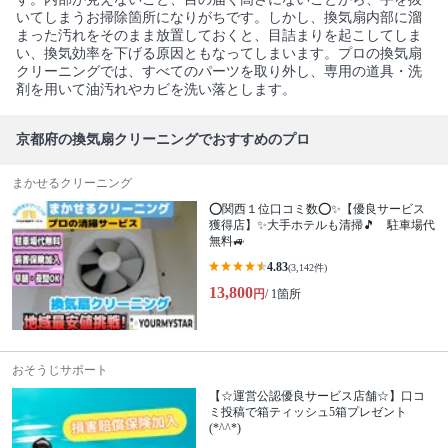
いてしまうお掃除箇所になりがちです。しかし、換気扇内部に溜
まった汚れをそのまま放置しておくと、目詰まりを起こしてしま
い、換気効率を下げる原因ともなってしまいます。プロの換気扇
クリーニングでは、すべてのパーツを取り外し、専用の道具・洗
剤を用いて油汚れやカビを洗い落とします。
京都府の換気扇クリーニングでおすすめのプロ
まかせるクリーニング
⭕関西１位口コミ数⭕✨【優良サービス
獲得店】✨大手ホテルも清掃🎵 駐車場代
無料🚙
4.83
(3,142件)
13,800
円
/ 1箇所
おそうじサポート
【☆運営公認優良サービス店舗☆】口コ
ミ投稿で箱ティッシュ5箱プレゼント
(*^^*)