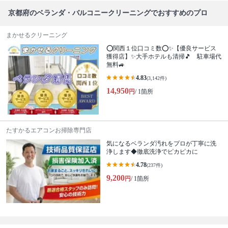
京都府のベランダ・バルコニークリーニングでおすすめのプロ
まかせるクリーニング
⭕関西１位口コミ数⭕✨【優良サービス
獲得店】✨大手ホテルも清掃🎵 駐車場代
無料🚙
4.83
(3,142件)
14,950
円
/ 1箇所
たすかるエアコンお掃除専門店
気になるベランダ汚れをプロが丁寧に洗
浄します◆徹底洗浄でピカピカに
4.78
(237件)
9,200
円
/ 1箇所