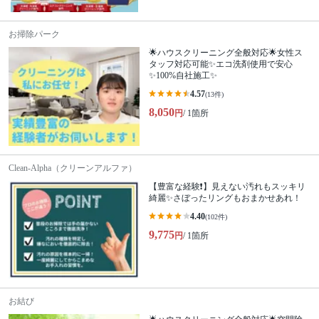
お掃除パーク
🌟ハウスクリーニング全般対応🌟女性ス
タッフ対応可能✨エコ洗剤使用で安心
✨100%自社施工✨
4.57
(13件)
8,050
円
/ 1箇所
Clean-Alpha（クリーンアルファ）
【豊富な経験❗️】見えない汚れもスッキリ
綺麗✨さぼったリングもおまかせあれ！
4.40
(102件)
9,775
円
/ 1箇所
お結び