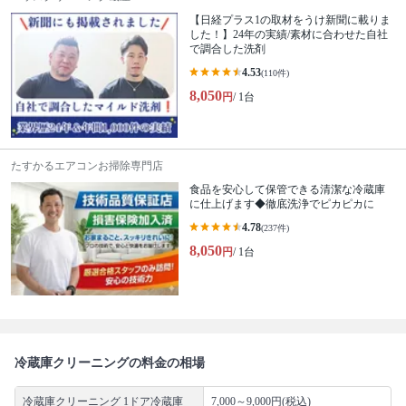
【日経プラス1の取材をうけ新聞に載りま
した！】24年の実績/素材に合わせた自社
で調合した洗剤
4.53
(110件)
8,050
円
/ 1台
たすかるエアコンお掃除専門店
食品を安心して保管できる清潔な冷蔵庫
に仕上げます◆徹底洗浄でピカピカに
4.78
(237件)
8,050
円
/ 1台
冷蔵庫クリーニングの料金の相場
冷蔵庫クリーニング 1ドア冷蔵庫
7,000～9,000円(税込)