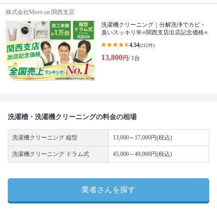
株式会社Move on 関西支店
洗濯機クリーニング｜分解洗浄でカビ・
臭いスッキリ🌸⭐️関西支店出店記念価格⭐️
4.54
(212件)
13,800
円
/ 1台
洗濯槽・洗濯機クリーニングの料金の相場
洗濯機クリーニング 縦型
13,000～17,000円(税込)
洗濯機クリーニング ドラム式
45,000～49,000円(税込)
業者さんを探す