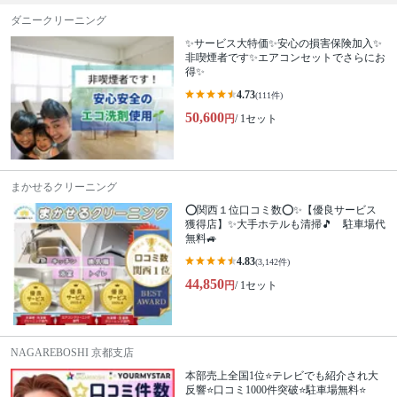
ダニークリーニング
✨サービス大特価✨安心の損害保険加入✨
非喫煙者です✨エアコンセットでさらにお
得✨
4.73
(111件)
50,600
円
/ 1セット
まかせるクリーニング
⭕関西１位口コミ数⭕✨【優良サービス
獲得店】✨大手ホテルも清掃🎵 駐車場代
無料🚙
4.83
(3,142件)
44,850
円
/ 1セット
NAGAREBOSHI 京都支店
本部売上全国1位⭐テレビでも紹介され大
反響⭐️口コミ1000件突破⭐️駐車場無料⭐