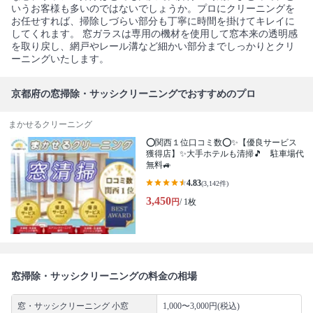
いうお客様も多いのではないでしょうか。プロにクリーニングを
お任せすれば、掃除しづらい部分も丁寧に時間を掛けてキレイに
してくれます。 窓ガラスは専用の機材を使用して窓本来の透明感
を取り戻し、網戸やレール溝など細かい部分までしっかりとクリ
ーニングいたします。
京都府の窓掃除・サッシクリーニングでおすすめのプロ
まかせるクリーニング
⭕関西１位口コミ数⭕✨【優良サービス
獲得店】✨大手ホテルも清掃🎵 駐車場代
無料🚙
4.83
(3,142件)
3,450
円
/ 1枚
窓掃除・サッシクリーニングの料金の相場
窓・サッシクリーニング 小窓
1,000〜3,000円(税込)