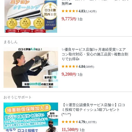
無料🚙
4.83
(3,142件)
9,775
円
/ 1台
まるしん
✨優良サービス店舗3ヶ月連続受賞✨エア
コン取付対応・安心の施工品質✨複数台割
りでお得👍
4.84
(589件)
9,200
円
/ 1台
おそうじサポート
【☆運営公認優良サービス店舗☆】口コ
ミ投稿で箱ティッシュ5箱プレゼント
(*^^*)
4.79
(1,037件)
11,500
円
/ 1台