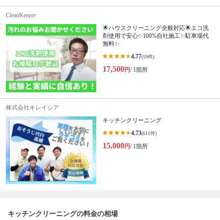
CleanKeeper
🌟ハウスクリーニング全般対応🌟エコ洗
剤使用で安心✨100%自社施工✨駐車場代
無料✨
4.77
(19件)
17,500
円
/ 1箇所
株式会社キレイシア
キッチンクリーニング
4.73
(611件)
15,000
円
/ 1箇所
キッチンクリーニングの料金の相場