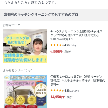
もらえるところも魅力の１つです。
京都府のキッチンクリーニングでおすすめのプロ
お掃除パーク
🌟ハウスクリーニング全般対応🌟女性ス
タッフ対応可能✨エコ洗剤使用で安心
✨100%自社施工✨
4.57
(13件)
6,900
円
/ 1箇所
まかせるクリーニング
⭕関西１位口コミ数⭕✨【優良サービス
獲得店】✨大手ホテルも清掃🎵 駐車場代
無料🚙
4.83
(3,142件)
14,950
円
/ 1箇所