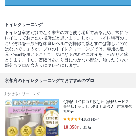
トイレクリーニング
トイレは家族だけでなく来客の方も使う場所であるため、常にキ
レイにしておきたい場所だと思います。しかし、トイレ特有のし
こい汚れを一般的な家事レベルのお掃除で落とすのは難しいので
はないでしょうか。プロのトイレクリーニングでは、専用の道
具・洗剤を用いることで、気になる汚れやニオイをしっかりと落
とします。また、普段はあまり目につかない部分、触りたくない
部分もプロが念入りにキレイにします。
京都府のトイレクリーニングでおすすめのプロ
まかせるクリーニング
⭕関西１位口コミ数⭕✨【優良サービス
獲得店】✨大手ホテルも清掃🎵 駐車場代
無料🚙
4.83
(3,142件)
10,350
円
/ 1箇所