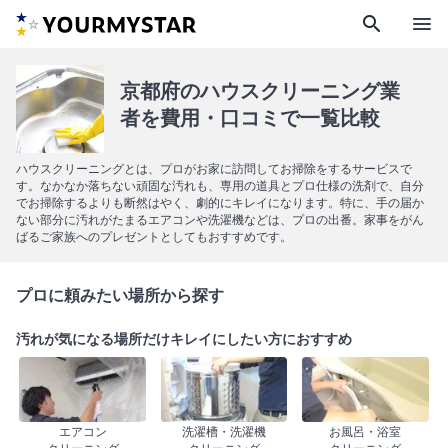
search
menu
京都府のハウスクリーニング業
者を費用・口コミで一覧比較
ハウスクリーニングとは、プロがお家に訪問してお掃除をするサービスで
す。なかなか落ちない頑固な汚れも、専用の道具とプロ仕様の洗剤で、自分
でお掃除するよりも断然はやく、劇的にキレイになります。特に、手の届か
ない部分に汚れがたまるエアコンや洗濯機などは、プロの出番。家事をがん
ばるご家族へのプレゼントとしてもおすすめです。
プロに頼みたい場所から探す
汚れが気になる場所だけキレイにしたい方におすすめ
エアコン
洗濯槽・洗濯機
お風呂・浴室