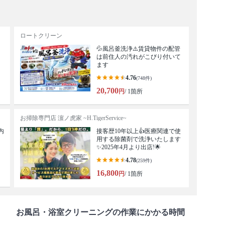
ロートクリーン
💦風呂釜洗浄⚠️賃貸物件の配管
は前住人の汚れがこびり付いて
ます
4.76
(748件)
20,700
円
/ 1箇所
お掃除専門店 濵ノ虎家 ~H.TigerService~
内
接客歴10年以上👍医療関連で使
用する除菌剤で洗浄いたします
✨2025年4月より出店!🌟
4.78
(259件)
16,800
円
/ 1箇所
お風呂・浴室クリーニングの作業にかかる時間