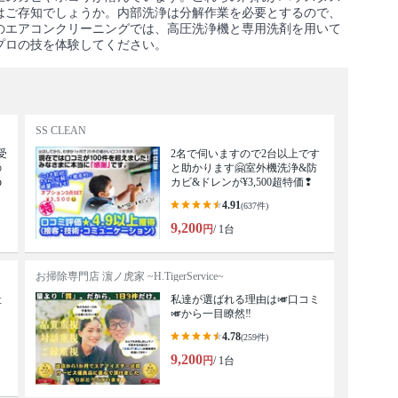
はご存知でしょうか。内部洗浄は分解作業を必要とするので、
のエアコンクリーニングでは、高圧洗浄機と専用洗剤を用いて
プロの技を体験してください。
SS CLEAN
受
2名で伺いますので2台以上です
の
と助かります🤗室外機洗浄&防

カビ&ドレンが¥3,500超特価❢
4.91
(637件)
9,200
円
/ 1台
お掃除専門店 濵ノ虎家 ~H.TigerService~
社
私達が選ばれる理由は🎺口コミ
🎺から一目瞭然‼️
4.78
(259件)
9,200
円
/ 1台