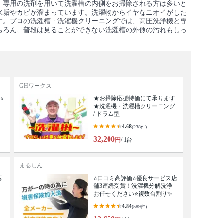
。専用の洗剤を用いて洗濯槽の内側をお掃除される方は多いと
水垢やカビが溜まっています。洗濯物からイヤなニオイがした
す。プロの洗濯槽・洗濯機クリーニングでは、高圧洗浄機と専
ちろん、普段は見ることができない洗濯槽の外側の汚れもしっ
GHワークス
⭐
★お掃除応援特価にて承ります
✨
★洗濯機・洗濯槽クリーニング
/ ドラム型
4.68
(238件)
32,200
円
/ 1台
まるしん
応
⭐口コミ高評価⭐優良サービス店
舗3連続受賞！洗濯機分解洗浄
お任せください⭐複数台割り✨
4.84
(589件)