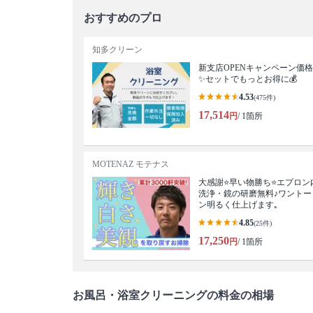
おすすめのプロ
知多クリーン
新支店OPENキャンペーン価格
✨セットでもっとお得に💰
4.53
(475件)
17,514
円
/ 1箇所
MOTENAZ モテナス
大感謝⭐️早い物勝ち⭐️エプロン
洗浄・鏡の研磨無料♪ワントー
ン明るく仕上げます｡
4.85
(25件)
17,250
円
/ 1箇所
お風呂・浴室クリーニングの料金の相場