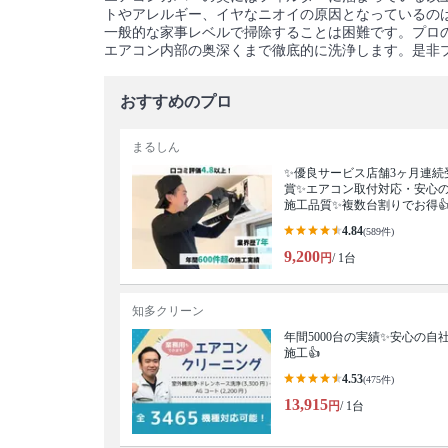
トやアレルギー、イヤなニオイの原因となっているの
一般的な家事レベルで掃除することは困難です。プロ
エアコン内部の奥深くまで徹底的に洗浄します。是非
おすすめのプロ
まるしん
✨優良サービス店舗3ヶ月連続
賞✨エアコン取付対応・安心
施工品質✨複数台割りでお得
4.84
(589件)
9,200
円
/ 1台
知多クリーン
年間5000台の実績✨安心の自
施工👍
4.53
(475件)
13,915
円
/ 1台