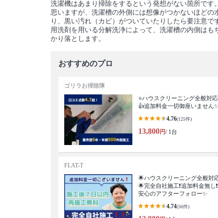
洗濯機はあまり掃除をするという発想がない箇所です
思いますが、洗濯槽の外側には想像がつかないほどの
り、黒い汚れ（カビ）がついていたりしたら要注意で
用洗剤を用いる分解洗浄によって、洗濯槽の内側はも
かり落とします。
おすすめのプロ
ゴリラお掃除隊
⭐ハウスクリーニング全般対応
👍追加料金一切御座いません
4.76
(125件)
13,800
円
/ 1台
FLAT-T
🌟ハウスクリーニング全般対
🌟完全自社施工❗️追加料金無し❗️
安心のアフターフォロー✨
4.74
(56件)