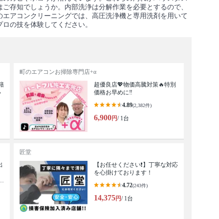
はご存知でしょうか。内部洗浄は分解作業を必要とするので、
のエアコンクリーニングでは、高圧洗浄機と専用洗剤を用いて
プロの技を体験してください。
町のエアコンお掃除専門店+α
籍
超優良店💖物価高騰対策🔥特別
い
価格お早めに‼️
4.89
(2,382件)
6,900
円
/ 1台
匠堂
出
【お任せください❗️】丁寧な対応
を心掛けております！
無
4.72
(243件)
14,375
円
/ 1台