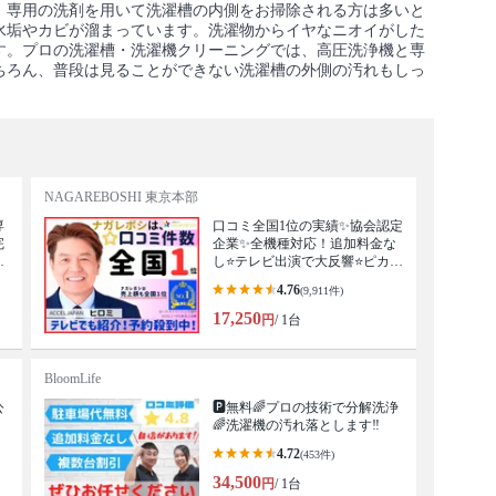
。専用の洗剤を用いて洗濯槽の内側をお掃除される方は多いと
水垢やカビが溜まっています。洗濯物からイヤなニオイがした
す。プロの洗濯槽・洗濯機クリーニングでは、高圧洗浄機と専
ちろん、普段は見ることができない洗濯槽の外側の汚れもしっ
NAGAREBOSHI 東京本部
専
口コミ全国1位の実績✨協会認定
完
企業✨全機種対応！追加料金な
上
し⭐テレビ出演で大反響⭐ピカピ
カ清掃⭐
4.76
(9,911件)
17,250
円
/ 1台
BloomLife
公
🅿️無料🌈プロの技術で分解洗浄
🌈洗濯機の汚れ落とします‼
4.72
(453件)
34,500
円
/ 1台