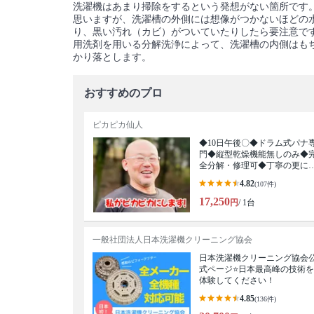
洗濯機はあまり掃除をするという発想がない箇所です
思いますが、洗濯槽の外側には想像がつかないほどの
り、黒い汚れ（カビ）がついていたりしたら要注意で
用洗剤を用いる分解洗浄によって、洗濯槽の内側はも
かり落とします。
おすすめのプロ
ピカピカ仙人
◆10日午後〇◆ドラム式パナ
門◆縦型乾燥機能無しのみ◆
全分解・修理可◆丁寧の更に
を目指す◆
4.82
(107件)
17,250
円
/ 1台
一般社団法人日本洗濯機クリーニング協会
日本洗濯機クリーニング協会
式ページ⭐日本最高峰の技術を
体験してください！
4.85
(136件)