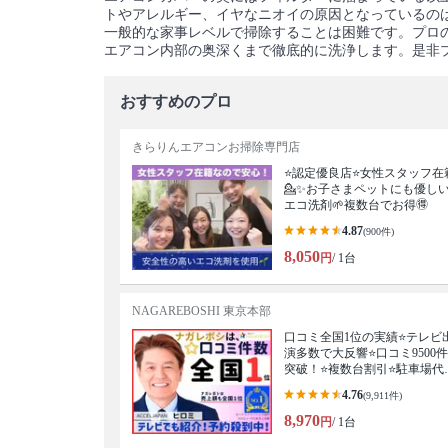
トやアレルギー、イヤなニオイの原因となっているの
一般的な家事レベルで掃除することは困難です。プロ
エアコン内部の奥深くまで徹底的に洗浄します。是非
おすすめのプロ
きらりんエアコンお掃除専門店
⭐️認定優良店⭐️女性スタッフ在
💁‍✨お子さまペットにも優し
エコ洗剤🌱複数台でお得🉐
4.87
(900件)
8,050
円
/ 1台
NAGAREBOSHI 東京本部
口コミ全国1位の実績⭐テレビ
演多数で大反響⭐口コミ9500件
突破！⭐複数台割引⭐駐車場代
料⭐
4.76
(9,911件)
8,970
円
/ 1台