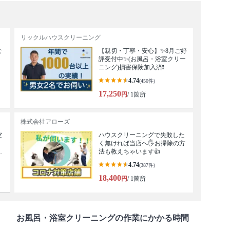
リックルハウスクリーニング
な
【親切・丁寧・安心】✨️8月ご好
評受付中✨️(お風呂・浴室クリー
ニング)損害保険加入済❗️
4.74
(450件)
17,250
円
/ 1箇所
株式会社アローズ
空
ハウスクリーニングで失敗した
く無ければ当店へ🖐️お掃除の方
ク
法も教えちゃいます👍
4.74
(387件)
18,400
円
/ 1箇所
お風呂・浴室クリーニングの作業にかかる時間