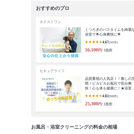
おすすめのプロ
ネクストワン
くつろぎのバスタイムを綺麗
浴室で🌟心身爽快に🌟
4.67
(345件)
16,100
円
/ 1箇所
セキュアライフ
品質重視の人気店！！癒しの
間！ピカピカお風呂で気分爽
快！心も体も健康に！★浴室
リーニング★
4.82
(908件)
25,300
円
/ 1箇所
お風呂・浴室クリーニングの料金の相場