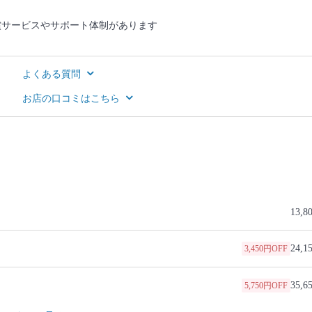
償サービスやサポート体制があります
よくある質問
お店の口コミはこちら
13,8
24,1
3,450円OFF
35,6
5,750円OFF
47,1
8,050円OFF
58,6
10,350円OFF
70,1
12,650円OFF
81,6
14,950円OFF
93,1
17,250円OFF
104,6
19,550円OFF
116,1
21,850円OFF