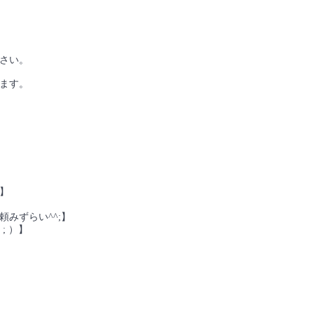
下さい。
ます。
】
みずらい^^;】
; ）】