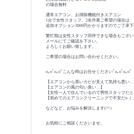
の場合無料
通常エアコン、お掃除機能付きエアコン
1台で女性スタッフ、2名作業ご希望の場合は
追加オプション3000円かかりますのでご了承
繁忙期は女性スタッフ同伴できな場合もござい
メールにてご確認を下さい。
よろしくお願い致します。
ご希望の場合はお問い合わせください。
o｡oﾟo｡oﾟこんな時はお任せくださいﾟo｡oﾟo｡oﾟ
【エアコンから黒いカビが見えて気持ち悪い…
【エアコンの風の匂い臭い…】
【女性一人で住んでいるので男性スタッフだと頼
【初めてのエアコンクリーニングで不安だn（ ; 
などなど、お悩みを解決します(^^♪
お気軽にご相談くださいませ。