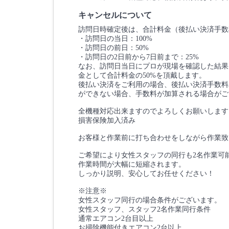
キャンセルについて
訪問日時確定後は、合計料金（後払い決済手数
・訪問日の当日：100%
・訪問日の前日：50%
・訪問日の2日前から7日前まで：25%
なお、訪問日当日にプロが現場を確認した結果
金として合計料金の50%を頂戴します。
後払い決済をご利用の場合、後払い決済手数料3
ができない場合、手数料が加算される場合がご
全機種対応出来ますのでよろしくお願いします
損害保険加入済み
お客様と作業前に打ち合わせをしながら作業致
ご希望により女性スタッフの同行も2名作業可
作業時間が大幅に短縮されます。
しっかり説明、安心してお任せください！
※注意※
女性スタッフ同行の場合条件がございます。
女性スタッフ、スタッフ2名作業同行条件
通常エアコン2台目以上
お掃除機能付きエアコン2台以上