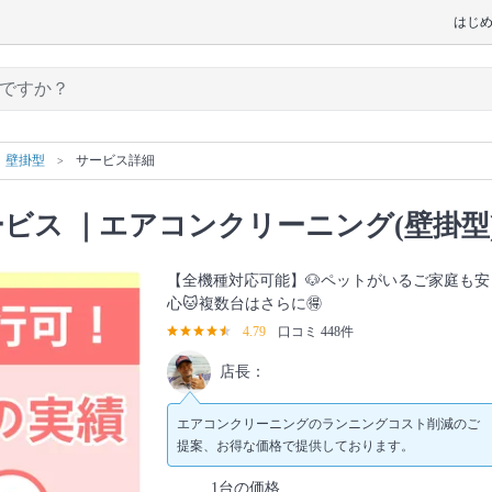
はじ
壁掛型
サービス詳細
ービス
｜エアコンクリーニング(壁掛型
【全機種対応可能】🐶ペットがいるご家庭も安
心🐱複数台はさらに🉐
4.79
口コミ 448件
店長：
エアコンクリーニングのランニングコスト削減のご
提案、お得な価格で提供しております。
1台の価格