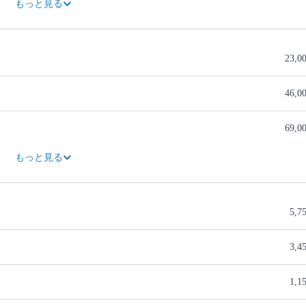
もっと見る
23,0
46,0
69,0
92,0
115,0
138,0
161,0
73,6
110,400円OFF
82,8
124,200円OFF
230,0
もっと見る
5,7
3,4
1,1