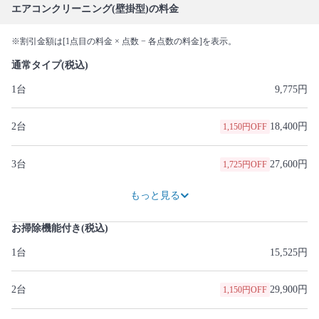
エアコンクリーニング(壁掛型)の料金
※割引金額は[1点目の料金 × 点数 − 各点数の料金]を表示。
通常タイプ(税込)
1台
9,775円
2台
18,400円
1,150円OFF
3台
27,600円
1,725円OFF
36,800円
2,300円OFF
46,000円
2,875円OFF
55,200円
3,450円OFF
64,400円
4,025円OFF
73,600円
4,600円OFF
82,800円
5,175円OFF
92,000円
5,750円OFF
もっと見る
お掃除機能付き(税込)
1台
15,525円
2台
29,900円
1,150円OFF