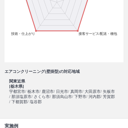
エアコンクリーニング(壁掛型)の対応地域
関東近県
[栃木県]
宇都宮市
/ 栃木市
/ 鹿沼市
/ 日光市
/ 真岡市
/ 大田原市
/ 矢板市
/ 那須塩原市
/ さくら市
/ 那須烏山市
/ 下野市
/ 河内郡
/ 芳賀郡
/ 下都賀郡
/ 塩谷郡
実施例