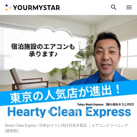
search
menu
Hearty Clean Express / 日本おそうじ代行日光大室店
｜エアコンクリーニング
(壁掛型)