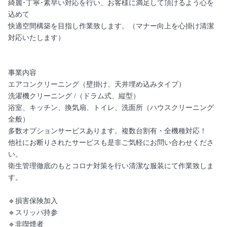
綺麗･丁寧･素早い対応を行い、お客様に満足して頂けるよう心を
込めて
快適空間構築を目指し作業致します。（マナー向上を心掛け清潔
対応いたします）
事業内容
エアコンクリーニング（壁掛け、天井埋め込みタイプ）
洗濯機クリーニング /（ドラム式、縦型）
浴室、キッチン、換気扇、トイレ、洗面所（ハウスクリーニング
全般）
多数オプションサービスあります。複数台割有・全機種対応！
他社にお断りされたサービスも是非ご気軽にお問い合わせくださ
い。
衛生管理徹底のもとコロナ対策を行い清潔な服装にて作業致しま
す。
🔹損害保険加入
🔹スリッパ持参
🔹非喫煙者