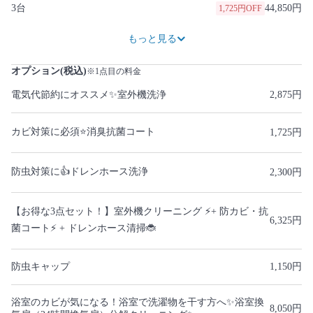
3台
44,850円
1,725円OFF
59,800円
2,300円OFF
74,750円
2,875円OFF
89,700円
3,450円OFF
104,650円
4,025円OFF
119,600円
4,600円OFF
134,550円
5,175円OFF
149,500円
5,750円OFF
もっと見る
オプション(税込)
※1点目の料金
電気代節約にオススメ✨室外機洗浄
2,875円
カビ対策に必須⭐️消臭抗菌コート
1,725円
防虫対策に👍ドレンホース洗浄
2,300円
【お得な3点セット！】室外機クリーニング ⚡+ 防カビ・抗
6,325円
菌コート⚡ + ドレンホース清掃🐞
防虫キャップ
1,150円
浴室のカビが気になる！浴室で洗濯物を干す方へ✨浴室換
8,050円