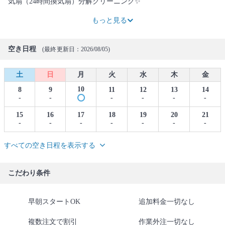
気扇（24時間換気扇）分解クリーニング✨
11,500円
3,450円
もっと見る
空き日程
(最終更新日：2026/08/05)
土
日
月
火
水
木
金
10
8
9
11
12
13
14
-
-
-
-
-
-
15
16
17
18
19
20
21
-
-
-
-
-
-
-
すべての空き日程を表示する
こだわり条件
早朝スタートOK
追加料金一切なし
複数注文で割引
作業外注一切なし