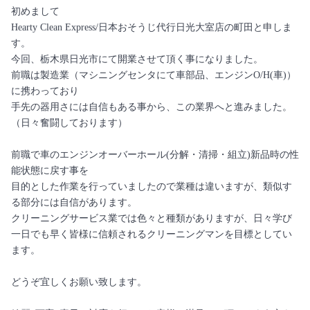
初めまして
Hearty Clean Express/日本おそうじ代行日光大室店の町田と申しま
す。
今回、栃木県日光市にて開業させて頂く事になりました。
前職は製造業（マシニングセンタにて車部品、エンジンO/H(車)）
に携わっており
手先の器用さには自信もある事から、この業界へと進みました。
（日々奮闘しております）
前職で車のエンジンオーバーホール(分解・清掃・組立)新品時の性
能状態に戻す事を
目的とした作業を行っていましたので業種は違いますが、類似す
る部分には自信があります。
クリーニングサービス業では色々と種類がありますが、日々学び
一日でも早く皆様に信頼されるクリーニングマンを目標としてい
ます。
どうぞ宜しくお願い致します。