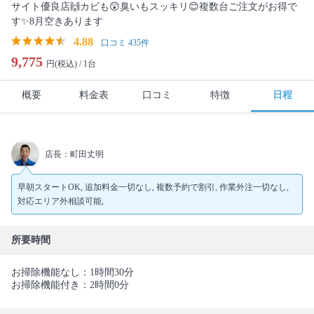
サイト優良店🙌カビも😲臭いもスッキリ😊複数台ご注文がお得で
す✨8月空きあります
4.88
口コミ 435件
9,775
円(税込) /
1台
概要
料金表
口コミ
特徴
日程
店長：町田丈明
早朝スタートOK, 追加料金一切なし, 複数予約で割引, 作業外注一切なし,
対応エリア外相談可能,
所要時間
お掃除機能なし：1時間30分
お掃除機能付き：2時間0分