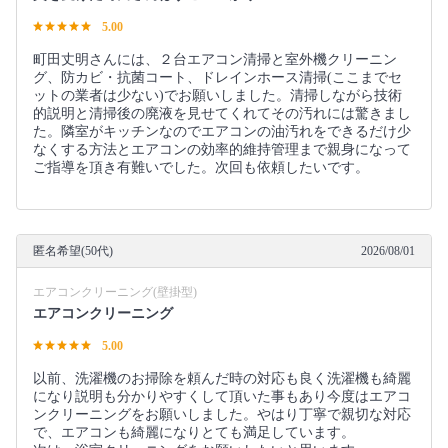
5.00
町田丈明さんには、２台エアコン清掃と室外機クリーニン
グ、防カビ・抗菌コート、ドレインホース清掃(ここまでセ
ットの業者は少ない)でお願いしました。清掃しながら技術
的説明と清掃後の廃液を見せてくれてその汚れには驚きまし
た。隣室がキッチンなのでエアコンの油汚れをできるだけ少
なくする方法とエアコンの効率的維持管理まで親身になって
ご指導を頂き有難いでした。次回も依頼したいです。
匿名希望(50代)
2026/08/01
エアコンクリーニング(壁掛型)
エアコンクリーニング
5.00
以前、洗濯機のお掃除を頼んだ時の対応も良く洗濯機も綺麗
になり説明も分かりやすくして頂いた事もあり今度はエアコ
ンクリーニングをお願いしました。やはり丁寧で親切な対応
で、エアコンも綺麗になりとても満足しています。