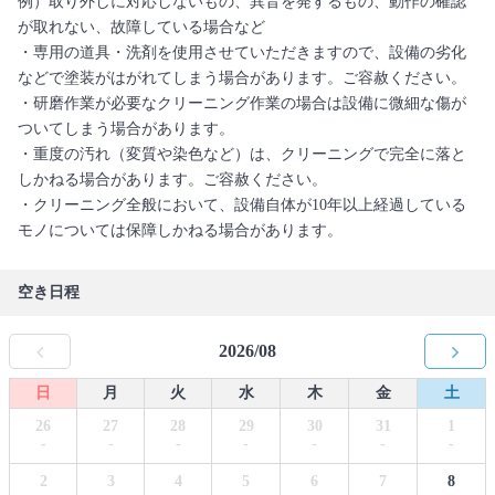
例）取り外しに対応しないもの、異音を発するもの、動作の確認
が取れない、故障している場合など
・専用の道具・洗剤を使用させていただきますので、設備の劣化
などで塗装がはがれてしまう場合があります。ご容赦ください。
・研磨作業が必要なクリーニング作業の場合は設備に微細な傷が
ついてしまう場合があります。
・重度の汚れ（変質や染色など）は、クリーニングで完全に落と
しかねる場合があります。ご容赦ください。
・クリーニング全般において、設備自体が10年以上経過している
モノについては保障しかねる場合があります。
空き日程
2026/08
日
月
火
水
木
金
土
26
27
28
29
30
31
1
-
-
-
-
-
-
-
2
3
4
5
6
7
8