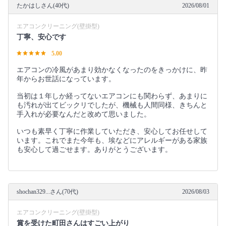
たかはしさん(40代)
2026/08/01
エアコンクリーニング(壁掛型)
丁寧、安心です
5.00
エアコンの冷風があまり効かなくなったのをきっかけに、昨
年からお世話になっています。
当初は１年しか経ってないエアコンにも関わらず、あまりに
も汚れが出てビックリでしたが、機械も人間同様、きちんと
手入れが必要なんだと改めて思いました。
いつも素早く丁寧に作業していただき、安心してお任せして
います。これでまた今年も、埃などにアレルギーがある家族
も安心して過ごせます。ありがとうございます。
shochan329...さん(70代)
2026/08/03
エアコンクリーニング(壁掛型)
賞を受けた町田さんはすごい上がり