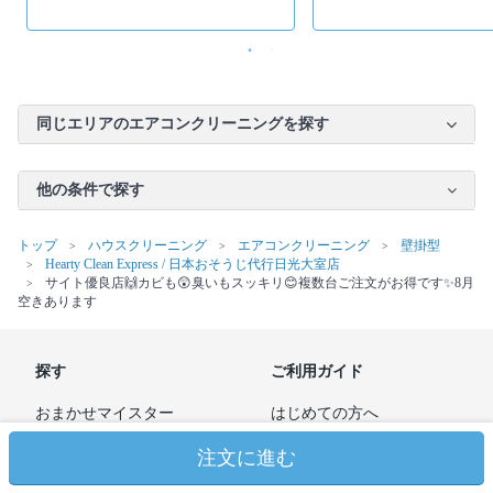
同じエリアのエアコンクリーニングを探す
他の条件で探す
トップ
ハウスクリーニング
エアコンクリーニング
壁掛型
Hearty Clean Express / 日本おそうじ代行日光大室店
サイト優良店🙌カビも😲臭いもスッキリ😊複数台ご注文がお得です✨8月
空きあります
探す
ご利用ガイド
おまかせマイスター
はじめての方へ
ハウスクリーニング
ご満足度保証について
注文に進む
ワタシト
法人利用の方へ