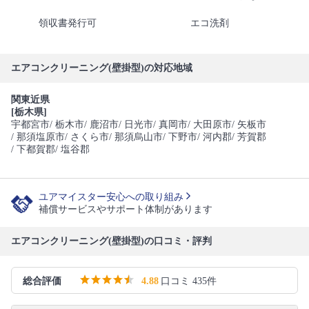
領収書発行可
エコ洗剤
エアコンクリーニング(壁掛型)の対応地域
関東近県
[栃木県]
宇都宮市
/ 栃木市
/ 鹿沼市
/ 日光市
/ 真岡市
/ 大田原市
/ 矢板市
/ 那須塩原市
/ さくら市
/ 那須烏山市
/ 下野市
/ 河内郡
/ 芳賀郡
/ 下都賀郡
/ 塩谷郡
ユアマイスター安心への取り組み
補償サービスやサポート体制があります
エアコンクリーニング(壁掛型)の口コミ・評判
総合評価
4.88
口コミ 435件