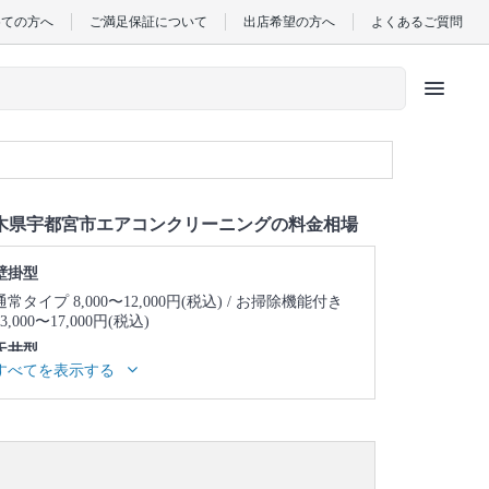
めての方へ
ご満足保証について
出店希望の方へ
よくあるご質問
menu
木県宇都宮市エアコンクリーニングの料金相場
壁掛型
通常タイプ 8,000〜12,000円(税込)
お掃除機能付き
13,000〜17,000円(税込)
天井型
すべてを表示する
天井埋め込み型1方向 23,000〜27,000円(税込)
天井
埋め込み型2方向 25,000〜29,000円(税込)
天井埋め
込み型4方向 24,000〜28,000円(税込)
天井吊り型
23,000〜27,000円(税込)