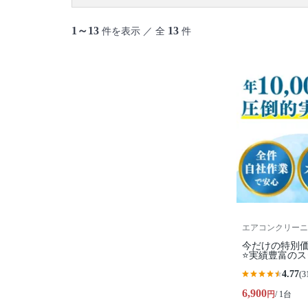
1～13
13
件を表示 ／ 全
件
エアコンクリーニ
今だけの特別価
⭐実績豊富の
4.77
(3
6,900
円
/ 1台