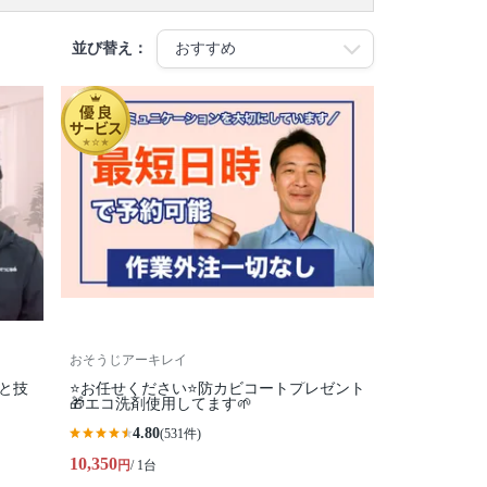
並び替え：
おそうじアーキレイ
柄と技
⭐️お任せください⭐️防カビコートプレゼント
🎁エコ洗剤使用してます🌱
4.80
(531件)
10,350
円
/ 1台