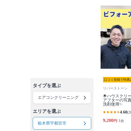
口コミ投稿で特典
タイプを選ぶ
リバーストーン
🌟ハウスクリ
エアコンクリーニング
アフターの写
洗剤使用✨
エリアを選ぶ
4.60
(2
9,200
円
/ 1台
栃木県宇都宮市