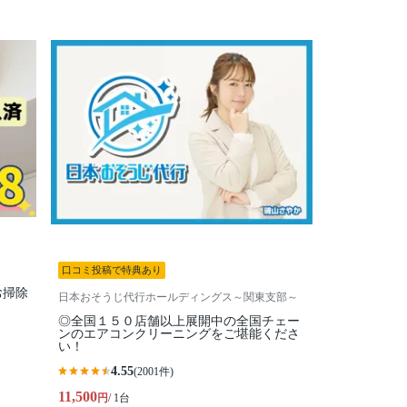
口コミ投稿で特典あり
お掃除
日本おそうじ代行ホールディングス～関東支部～
◎全国１５０店舗以上展開中の全国チェー
ンのエアコンクリーニングをご堪能くださ
い！
4.55
(2001件)
11,500
円
/ 1台