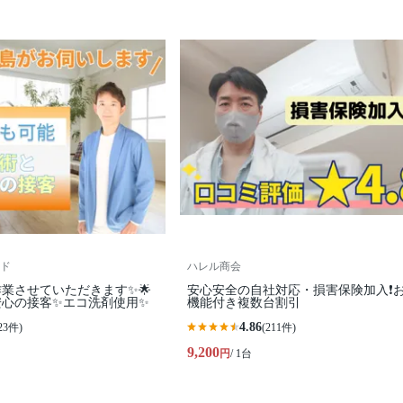
ド
ハレル商会
作業させていただきます✨🌟
安心安全の自社対応・損害保険加入❗️
安心の接客✨エコ洗剤使用✨
機能付き複数台割引
4.86
23件)
(211件)
9,200
円
/ 1台