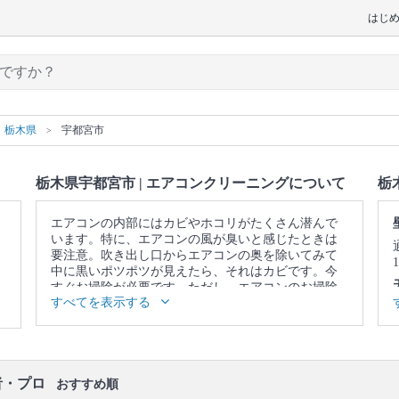
はじ
栃木県
宇都宮市
栃木県宇都宮市 | エアコンクリーニングについて
栃
エアコンの内部にはカビやホコリがたくさん潜んで
います。特に、エアコンの風が臭いと感じたときは
要注意。吹き出し口からエアコンの奥を除いてみて
中に黒いポツポツが見えたら、それはカビです。今
すぐお掃除が必要です。ただし、エアコンのお掃除
すべてを表示する
はフィルターをキレイにして終わりではありませ
ん。内部にあるフィンやファンという部品についた
カビやホコリまでキレイにしないと意味がありませ
ん。そこで、自分のお掃除ではなかなか落としきれ
ない、エアコンの奥に溜まった汚れまで、徹底的に
者・プロ
洗浄してくれるのが、プロのエアコンクリーニング
おすすめ順