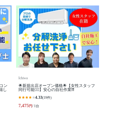
Ichiwa
アコン
🌟新規出店オープン価格🌟【女性スタッフ
籍し
同行可能🙆‍♀️】安心の自社作業❗️❗️
4.33
(19件)
7,475
円
/ 1台