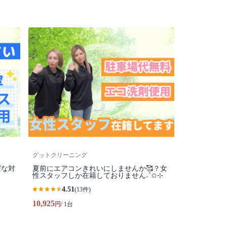
グットクリーニング
実な対
夏前にエアコンきれいにしませんか🥰？女
性スタッフしか在籍しておりません˖˚✩⊹
4.51
(13件)
10,925
円
/ 1台