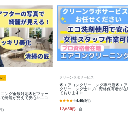
クリーンラボサービス
あり
🌟エアコンクリーニング専門店🌟エ
クリーニング士✨プロ資格保有者が在
ております✨
ーニング全般対応🌟ビフォー
真で綺麗が見えて安心✨エコ
4.40
(5件)
12,650
円
/ 1台
件)