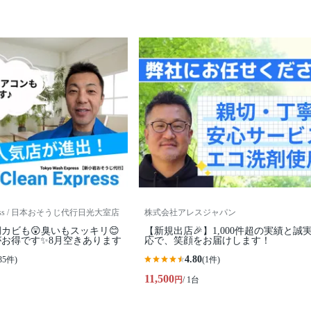
 Express / 日本おそうじ代行日光大室店
株式会社アレスジャパン
カビも😲臭いもスッキリ😊
【新規出店🎉】1,000件超の実績と誠
お得です✨8月空きあります
応で、笑顔をお届けします！
4.80
35件)
(1件)
11,500
円
/ 1台