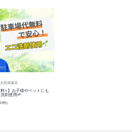
太田成塚店
料⭐️】お子様やペットにも
洗剤使用🌱
33件)