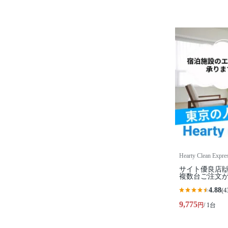
Hearty Clean
サイト優良店
複数台ご注文が
4.88
(4
9,775
円
/ 1台