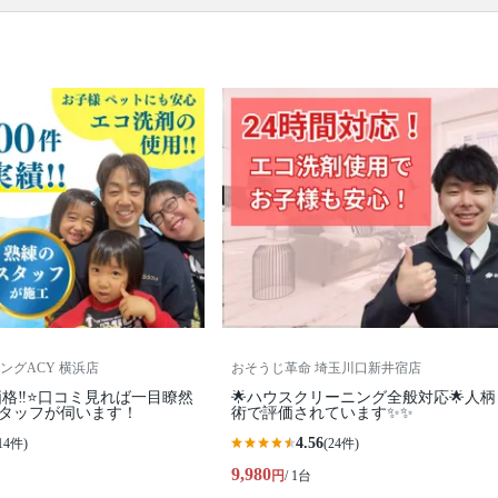
です。エアコンを分解、専用の洗剤と高圧洗浄機
で、隠れた汚れもキレイに落とせるのがプロのエア
コンクリーニングの特徴。1～2年に1回ほどの頻度で
プロにエアコンクリーニングを依頼するのがおすす
めです。たくさんのエアコンクリーニングのプロの
中から、あなたの条件にあったプロに出会ってくだ
さい。口コミ・写真・日程・料金からあなたにあっ
たプロがきっと見つかります。
▼表示価格に含まれるエアコンクリーニングの作業
範囲
エアコン内部の高圧洗浄 / 外装カバー / フィン（熱交
換器） / ファン / フィルター / ドレンパン / 作業場所
の簡易清掃 / 業務用タイプと家庭用タイプは共通料金
口コミ
もご参照ください。
※本ページでは一部プロモーションを含む場合があ
ります。
ングACY 横浜店
おそうじ革命 埼玉川口新井宿店
格‼️⭐口コミ見れば一目瞭然
🌟ハウスクリーニング全般対応🌟人
スタッフが伺います！
術で評価されています✨✨
4.56
14件)
(24件)
9,980
円
/ 1台