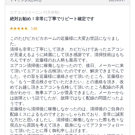
エアコンクリーニング(天井型)
絶対お勧め！非常に丁寧でリピート確定です
5.00
このたびピカピカホームの近藤様に大変お世話になりまし
た。
清掃も非常に丁寧にして頂き、カビだらけであったエアコン
が見違えるように綺麗にして頂き感謝です。清掃技術はもち
ろんですが、近藤様のお人柄も最高です。
エアコン清掃後に稼働しなかったので、後日、メーカーに来
て頂いてエアコンを点検頂いたのですが、解決できまでんで
した。その旨を近藤様に連絡させて頂いたところ、近藤様か
ら「もう一度点検させていただきたい」との連絡を頂き、改
めてお越し頂きエアコンを点検して頂いたところ配線の不具
合がわかり、無事エアコンが普及できました。メーカーから
は故障という話でしたが、故障ではなく配線の問題だったよ
うです。
近藤様から清掃後に稼働しなかったのは、清掃後のご自身の
配線ミスによるものですとおっしゃられており、非常に誠実
な方だと思いましたし、清掃後に稼働しなかった際も色々な
視点から原因を考えて頂き、親身になってアフターフォロー
して頂いたことに厚く御礼申し上げます。