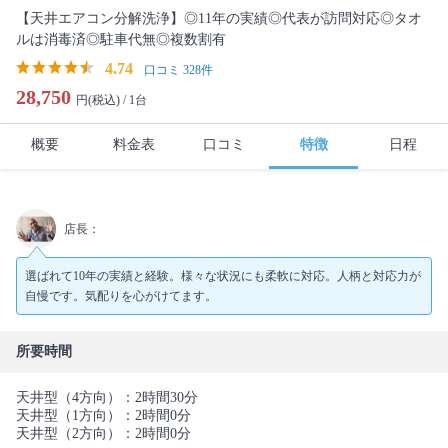
【天井エアコン分解洗浄】◎11年の実績◎代表が訪問対応◎タオ
ルは消毒済◎駐車代無◎複数割有
4.74
口コミ 328件
28,750
円(税込) /
1台
概要
料金表
口コミ
特徴
日程
店長：
選ばれて10年の実績と経験。様々な状況にも柔軟に対応。人柄と対応力が
自慢です。気配りを心がけてます。
所要時間
天井型（4方向）：2時間30分
天井型（1方向）：2時間0分
天井型（2方向）：2時間0分