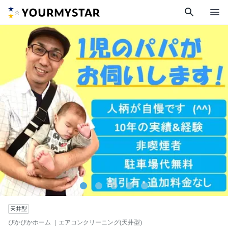
search
menu
天井型
ぴかぴかホーム
｜エアコンクリーニング(天井型)