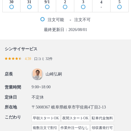
30
31
9/1
2
3
5
4
-
-
注文可能
注文不可
最終更新日：2026/08/01
シンサイサービス
4.59
口コミ 32件
店長
山崎弘嗣
9:00~18:00
営業時間
定休日
不定休
所在地
〒5008367 岐阜県岐阜市宇佐南4丁目2-13
こだわり
早朝スタートOK
夜間スタートOK
駐車代金無料
複数注文で割引
作業外注一切なし
領収書発行可