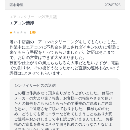
匿名希望
2024/07/23
エアコンクリーニング(天井型)
エアコン清掃
1.00
暑い中店舗のエアコンのクリーニングをしてもらいました。
作業中にエアコンに不具合を起こされダイキンの方に修理に
来てもらう手配をとってもらいましたが、対応はそこまで
で、お店の営業はできず大変困りました。
技術や仕上がりの満足ももちろん大事だと思いますが、電話
での謝りや、その後どうなったかなど直接の連絡もないので
評価は1とさせてもらいます。
シンサイサービスの返信
この度は作業させて頂きありがとうございました。 修理の
メーカーの方より完了報告、お客様への報告をさせて頂い
たとの報告をこちらにもらったので重複のご連絡もご迷惑
と思い、ご遠慮させて頂いておりました。 機械もののた
め、どうしても稀にエラーなど出てしまうこともあり大変
ご迷惑をおかけしまして申し訳ございませんでした。 お客
様のご意見を参考にさせて頂き以後このようなことないよ
う気をつけたいと思います。