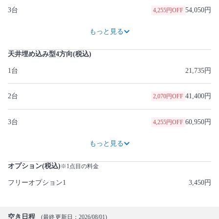
3台
54,050円
4,255円OFF
71,300円
6,440円OFF
87,400円
9,775円OFF
100,050円
16,560円OFF
111,550円
24,495円OFF
123,050円
32,430円OFF
134,550円
40,365円OFF
146,050円
48,300円OFF
もっと見る
天井埋め込み型4方向(税込)
1台
21,735円
2台
41,400円
2,070円OFF
3台
60,950円
4,255円OFF
80,500円
6,440円OFF
97,750円
10,925円OFF
111,550円
18,860円OFF
125,350円
26,795円OFF
139,150円
34,730円OFF
152,950円
42,665円OFF
166,750円
50,600円OFF
もっと見る
オプション(税込)
※1点目の料金
フリーオプション1
3,450円
空き日程
(最終更新日：2026/08/01)