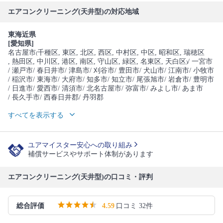
エアコンクリーニング(天井型)の対応地域
東海近県
[愛知県]
名古屋市
千種区
, 東区
, 北区
, 西区
, 中村区
, 中区
, 昭和区
, 瑞穂区
(
, 熱田区
, 中川区
, 港区
, 南区
, 守山区
, 緑区
, 名東区
, 天白区
/ 一宮市
)
/ 瀬戸市
/ 春日井市
/ 津島市
/ 刈谷市
/ 豊田市
/ 犬山市
/ 江南市
/ 小牧市
/ 稲沢市
/ 東海市
/ 大府市
/ 知多市
/ 知立市
/ 尾張旭市
/ 岩倉市
/ 豊明市
/ 日進市
/ 愛西市
/ 清須市
/ 北名古屋市
/ 弥富市
/ みよし市
/ あま市
/ 長久手市
/ 西春日井郡
/ 丹羽郡
すべてを表示する
ユアマイスター安心への取り組み
補償サービスやサポート体制があります
エアコンクリーニング(天井型)の口コミ・評判
総合評価
4.59
口コミ 32件