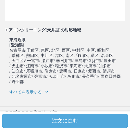
エアコンクリーニング(天井型)の対応地域
東海近県
[愛知県]
名古屋市
千種区
, 東区
, 北区
, 西区
, 中村区
, 中区
, 昭和区
(
, 瑞穂区
, 熱田区
, 中川区
, 港区
, 南区
, 守山区
, 緑区
, 名東区
, 天白区
/ 一宮市
/ 瀬戸市
/ 春日井市
/ 津島市
/ 刈谷市
/ 豊田市
)
/ 犬山市
/ 江南市
/ 小牧市
/ 稲沢市
/ 東海市
/ 大府市
/ 知多市
/ 知立市
/ 尾張旭市
/ 岩倉市
/ 豊明市
/ 日進市
/ 愛西市
/ 清須市
/ 北名古屋市
/ 弥富市
/ みよし市
/ あま市
/ 長久手市
/ 西春日井郡
/ 丹羽郡
すべてを表示する
このプロのその他のサービス
注文に進む