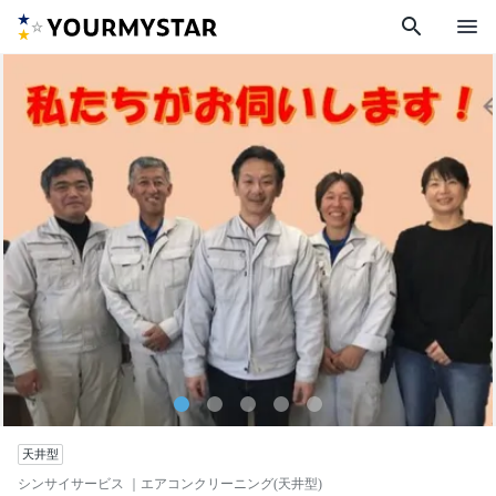
search
menu
天井型
シンサイサービス
｜エアコンクリーニング(天井型)