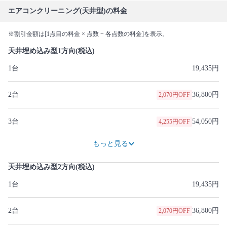
エアコンクリーニング(天井型)の料金
※割引金額は[1点目の料金 × 点数 − 各点数の料金]を表示。
天井埋め込み型1方向(税込)
1台
19,435円
2台
36,800円
2,070円OFF
3台
54,050円
4,255円OFF
71,300円
6,440円OFF
87,400円
9,775円OFF
100,050円
16,560円OFF
111,550円
24,495円OFF
123,050円
32,430円OFF
134,550円
40,365円OFF
146,050円
48,300円OFF
もっと見る
天井埋め込み型2方向(税込)
1台
19,435円
2台
36,800円
2,070円OFF