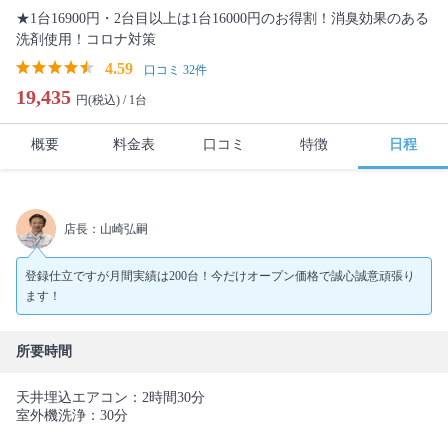
★1台16900円・2台目以上は1台16000円のお得割！消臭効果のある
洗剤使用！コロナ対策
4.59
口コミ 32件
19,435
円(税込) /
1台
概要
料金表
口コミ
特徴
日程
店長：山崎弘嗣
登録仕立ですが月間実績は200台！今だけオープン価格で誠心誠意頑張り
ます！
所要時間
天井埋込エアコン：2時間30分
室外機洗浄：30分