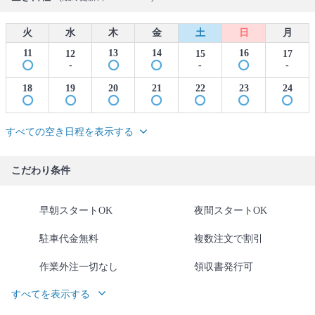
火
水
木
金
土
日
月
11
13
14
16
12
15
17
-
-
-
18
19
20
21
22
23
24
すべての空き日程を表示する
こだわり条件
早朝スタートOK
夜間スタートOK
駐車代金無料
複数注文で割引
作業外注一切なし
領収書発行可
すべてを表示する